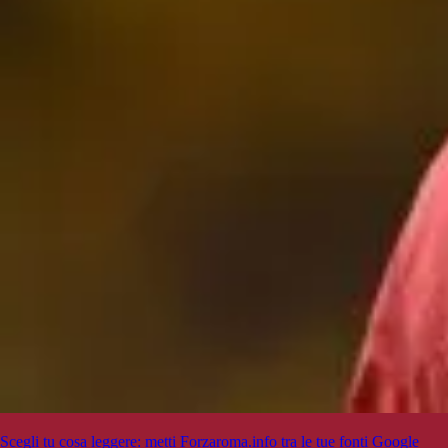
Scegli tu cosa leggere: metti Forzaroma.info tra le tue fonti Google