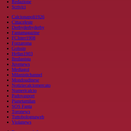
Redazione
Scrivici
Calcionapoli1926
Cittaceleste
Derbyderbyderby
Fantamagazine
FCInter1908
Forzaroma
Golssip
Hellas1903
Ilmilanista
Juvenews
Mediagol
Milanistichannel
Mondoudinese
Notiziecalciomercato
Numericalcio
Padovasport
Pianetamilan
SOS Fanta
Toronews
Tuttobolognaweb
Violanews