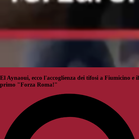
El Aynaoui, ecco l'accoglienza dei tifosi a Fiumicino e il
primo "Forza Roma!"