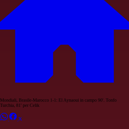
Mondiali, Brasile-Marocco 1-1: El Aynaoui in campo 90'. Tonfo
Turchia, 81' per Celik