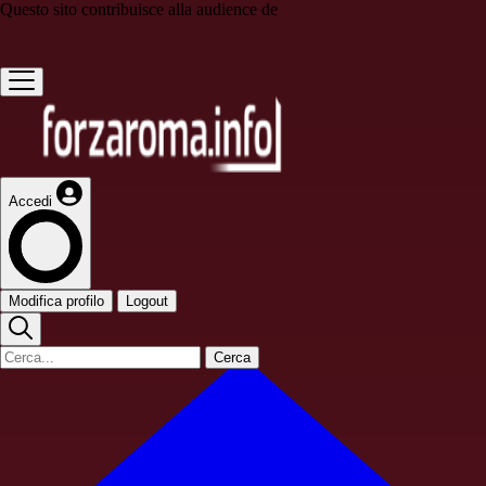
Questo sito contribuisce alla audience de
Accedi
Modifica profilo
Logout
Cerca