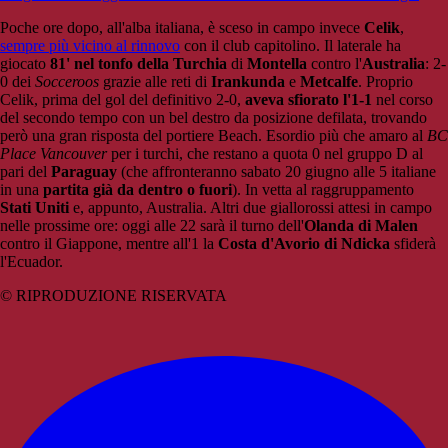
Poche ore dopo, all'alba italiana, è sceso in campo invece
Celik
,
sempre più vicino al rinnovo
con il club capitolino. Il laterale ha
giocato
81' nel tonfo della Turchia
di
Montella
contro l'
Australia
: 2-
0 dei
Socceroos
grazie alle reti di
Irankunda
e
Metcalfe
. Proprio
Celik, prima del gol del definitivo 2-0,
aveva sfiorato l'1-1
nel corso
del secondo tempo con un bel destro da posizione defilata, trovando
però una gran risposta del portiere Beach. Esordio più che amaro al
BC
Place Vancouver
per i turchi, che restano a quota 0 nel gruppo D al
pari del
Paraguay
(che affronteranno sabato 20 giugno alle 5 italiane
in una
partita già da dentro o fuori
). In vetta al raggruppamento
Stati Uniti
e, appunto, Australia. Altri due giallorossi attesi in campo
nelle prossime ore: oggi alle 22 sarà il turno dell'
Olanda di Malen
contro il Giappone, mentre all'1 la
Costa d'Avorio di Ndicka
sfiderà
l'Ecuador.
© RIPRODUZIONE RISERVATA