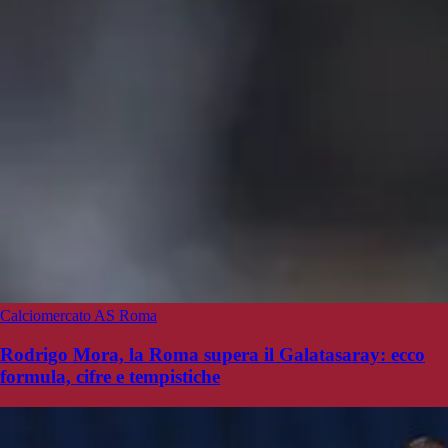
Calciomercato AS Roma
Rodrigo Mora, la Roma supera il Galatasaray: ecco
formula, cifre e tempistiche