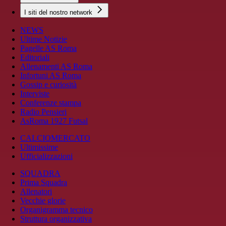
I siti del nostro network
NEWS
Ultime Notizie
Pagelle AS Roma
Editoriali
Allenamenti AS Roma
Infortuni AS Roma
Gossip e curiosità
Interviste
Conferenze stampa
Radio Pensieri
AsRoma 1927 Futsal
CALCIOMERCATO
Ultimissime
Ufficializzazioni
SQUADRA
Prima Squadra
Allenatori
Vecchie glorie
Organigramma tecnico
Struttura organizzativa