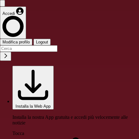
Accedi
Modifica profilo
Logout
Installa la Web App
Installa la nostra App gratuita e accedi più velocemente alle
notizie
Tocca