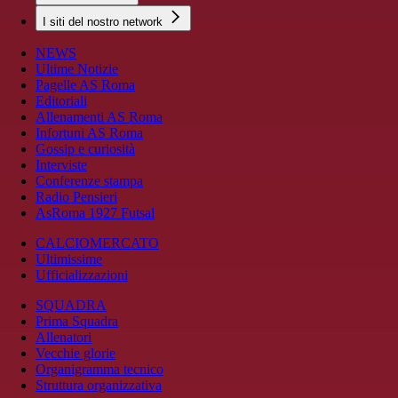
I siti del nostro network
NEWS
Ultime Notizie
Pagelle AS Roma
Editoriali
Allenamenti AS Roma
Infortuni AS Roma
Gossip e curiosità
Interviste
Conferenze stampa
Radio Pensieri
AsRoma 1927 Futsal
CALCIOMERCATO
Ultimissime
Ufficializzazioni
SQUADRA
Prima Squadra
Allenatori
Vecchie glorie
Organigramma tecnico
Struttura organizzativa