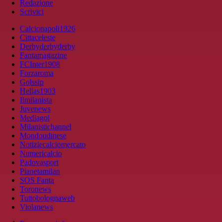
Redazione
Scrivici
Calcionapoli1926
Cittaceleste
Derbyderbyderby
Fantamagazine
FCInter1908
Forzaroma
Golssip
Hellas1903
Ilmilanista
Juvenews
Mediagol
Milanistichannel
Mondoudinese
Notiziecalciomercato
Numericalcio
Padovasport
Pianetamilan
SOS Fanta
Toronews
Tuttobolognaweb
Violanews