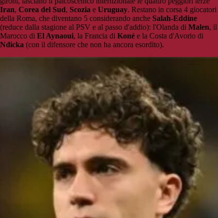
gironi, lasciano il palcoscenico internzionale le quattro peggiori terze
Iran
,
Corea del Sud
,
Scozia
e
Uruguay
. Restano in corsa 4 giocatori
della Roma, che diventano 5 considerando anche
Salah-Eddine
(reduce dalla stagione al PSV e al passo d'addio): l'Olanda di
Malen
, il
Marocco di
El Aynaoui
, la Francia di
Koné
e la Costa d'Avorio di
Ndicka
(con il difensore che non ha ancora esordito).