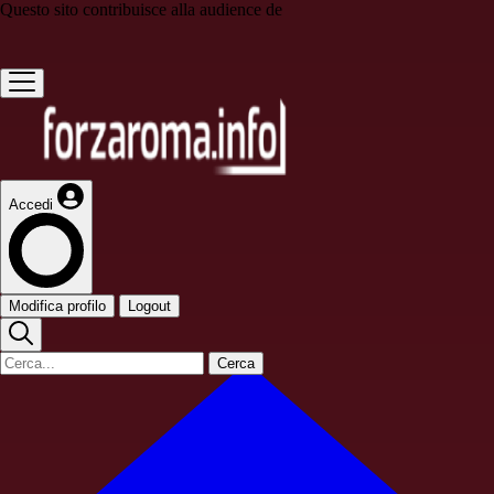
Questo sito contribuisce alla audience de
Accedi
Modifica profilo
Logout
Cerca