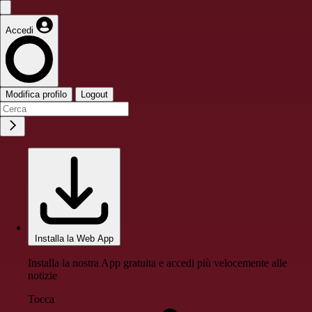
Accedi
Modifica profilo
Logout
Installa la Web App
Installa la nostra App gratuita e accedi più velocemente alle
notizie
Tocca