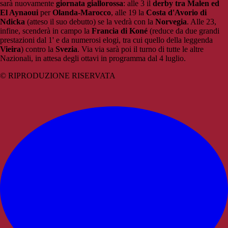
sarà nuovamente
giornata giallorossa
: alle 3 il
derby tra Malen ed
El Aynaoui
per
Olanda-Marocco
, alle 19 la
Costa d'Avorio di
Ndicka
(atteso il suo debutto) se la vedrà con la
Norvegia
. Alle 23,
infine, scenderà in campo la
Francia di Koné
(reduce da due grandi
prestazioni dal 1' e da numerosi elogi, tra cui quello della leggenda
Vieira
) contro la
Svezia
. Via via sarà poi il turno di tutte le altre
Nazionali, in attesa degli ottavi in programma dal 4 luglio.
© RIPRODUZIONE RISERVATA