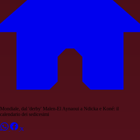
Mondiale, dal 'derby' Malen-El Aynaoui a Ndicka e Koné: il
calendario dei sedicesimi