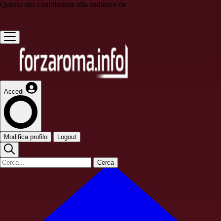
Questo sito contribuisce alla audience de
Accedi
Modifica profilo
Logout
Cerca