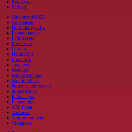
Redazione
Scrivici
Calcionapoli1926
Cittaceleste
Derbyderbyderby
Fantamagazine
FCInter1908
Forzaroma
Golssip
Hellas1903
Ilmilanista
Juvenews
Mediagol
Milanistichannel
Mondoudinese
Notiziecalciomercato
Numericalcio
Padovasport
Pianetamilan
SOS Fanta
Toronews
Tuttobolognaweb
Violanews