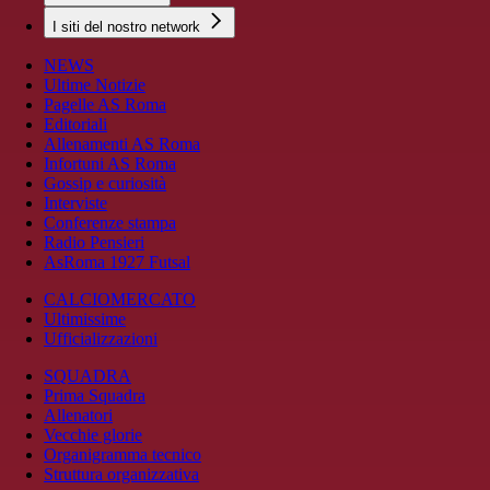
I siti del nostro network
NEWS
Ultime Notizie
Pagelle AS Roma
Editoriali
Allenamenti AS Roma
Infortuni AS Roma
Gossip e curiosità
Interviste
Conferenze stampa
Radio Pensieri
AsRoma 1927 Futsal
CALCIOMERCATO
Ultimissime
Ufficializzazioni
SQUADRA
Prima Squadra
Allenatori
Vecchie glorie
Organigramma tecnico
Struttura organizzativa