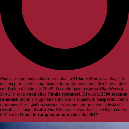
Manca sempre meno alla super-sfida tra
Milan
e
Roma
, valida per la
decima giornata di campionato e in programma domenica 2 novembre
con fischio d'inizio alle 20:45. Secondo quanto riporta
MilanNews.it
, a
San Siro
sono
attesi oltre 74mila spettatori
. Di questi,
3500 saranno
romanisti
pronti a supportare e incitare la squadra di
Gasperini
contro
i rossoneri. Per i giallorossi sarà l'occasione per rimanere in testa alla
classifica e sfatare il
tabù
San Siro
, considerando che a Milano contro
il Milan
la Roma in campionato non vince dal 2017
.