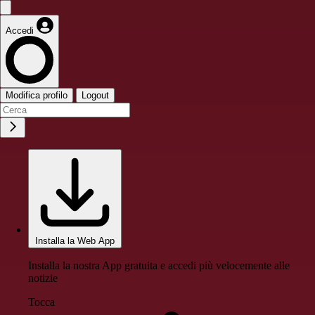
Accedi
Modifica profilo
Logout
Installa la Web App
Installa la nostra App gratuita e accedi più velocemente alle
notizie
Tocca