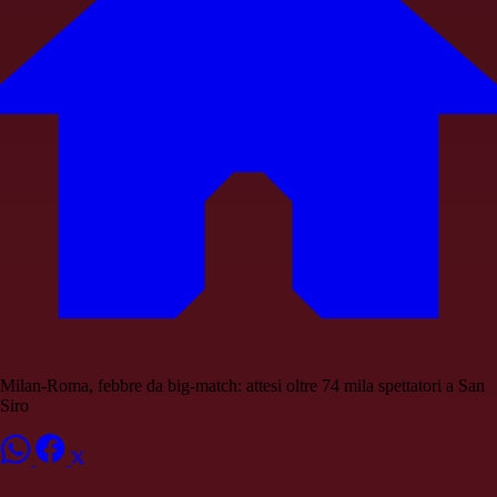
Milan-Roma, febbre da big-match: attesi oltre 74 mila spettatori a San
Siro