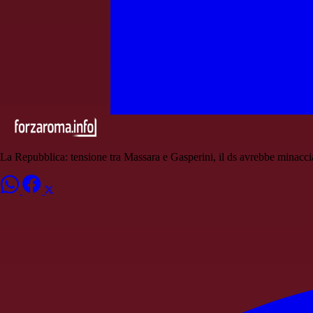
La Repubblica: tensione tra Massara e Gasperini, il ds avrebbe minaccia