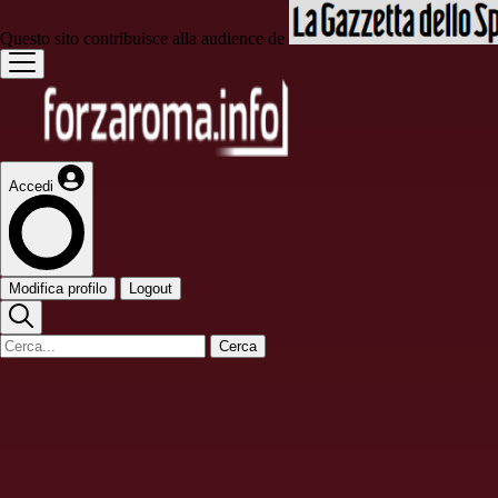
Questo sito contribuisce alla audience de
Accedi
Modifica profilo
Logout
Cerca