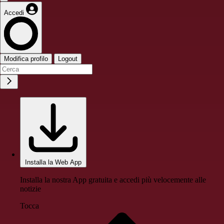
Accedi
Modifica profilo
Logout
Installa la Web App
Installa la nostra App gratuita e accedi più velocemente alle
notizie
Tocca