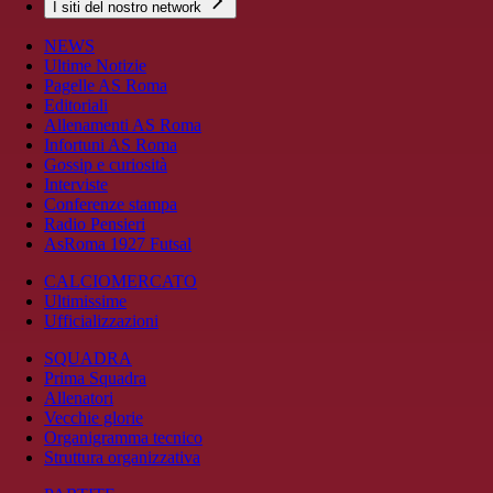
I siti del nostro network
NEWS
Ultime Notizie
Pagelle AS Roma
Editoriali
Allenamenti AS Roma
Infortuni AS Roma
Gossip e curiosità
Interviste
Conferenze stampa
Radio Pensieri
AsRoma 1927 Futsal
CALCIOMERCATO
Ultimissime
Ufficializzazioni
SQUADRA
Prima Squadra
Allenatori
Vecchie glorie
Organigramma tecnico
Struttura organizzativa