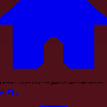
Giannini: "Gasperini riesce a fare grandi cose anche senza campioni"