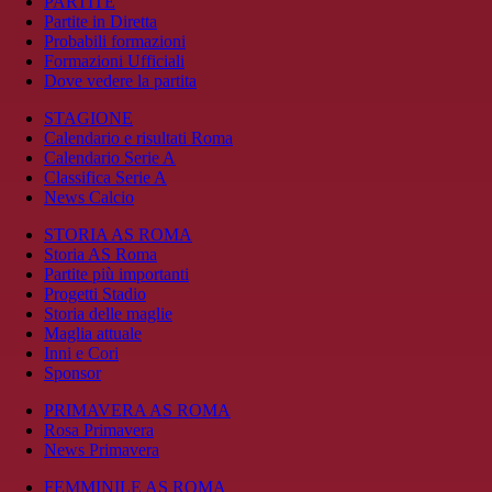
PARTITE
Partite in Diretta
Probabili formazioni
Formazioni Ufficiali
Dove vedere la partita
STAGIONE
Calendario e risultati Roma
Calendario Serie A
Classifica Serie A
News Calcio
STORIA AS ROMA
Storia AS Roma
Partite più importanti
Progetti Stadio
Storia delle maglie
Maglia attuale
Inni e Cori
Sponsor
PRIMAVERA AS ROMA
Rosa Primavera
News Primavera
FEMMINILE AS ROMA