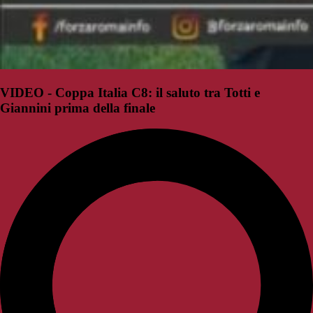
VIDEO - Coppa Italia C8: il saluto tra Totti e
Giannini prima della finale