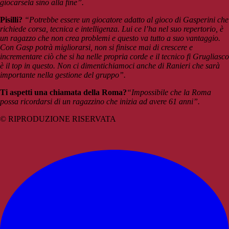
giocarsela sino alla fine”.
Pisilli?
“Potrebbe essere un giocatore adatto al gioco di Gasperini che
richiede corsa, tecnica e intelligenza. Lui ce l’ha nel suo repertorio, è
un ragazzo che non crea problemi e questo va tutto a suo vantaggio.
Con Gasp potrà migliorarsi, non si finisce mai di crescere e
incrementare ciò che si ha nelle propria corde e il tecnico fi Grugliasco
è il top in questo. Non ci dimentichiamoci anche di Ranieri che sarà
importante nella gestione del gruppo”.
Ti aspetti una chiamata della Roma?
“Impossibile che la Roma
possa ricordarsi di un ragazzino che inizia ad avere 61 anni”.
© RIPRODUZIONE RISERVATA