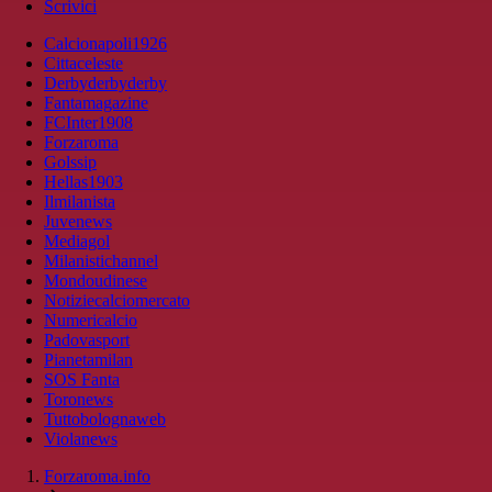
Scrivici
Calcionapoli1926
Cittaceleste
Derbyderbyderby
Fantamagazine
FCInter1908
Forzaroma
Golssip
Hellas1903
Ilmilanista
Juvenews
Mediagol
Milanistichannel
Mondoudinese
Notiziecalciomercato
Numericalcio
Padovasport
Pianetamilan
SOS Fanta
Toronews
Tuttobolognaweb
Violanews
Forzaroma.info