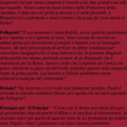
Gasperini che pur senza campioni è riuscito a far fare grandi cose alle
sue squadre. Nasce come un buon tecnico nella Primavera della
Juventus, è stato uno dei primi a giocare a 3 nelle giovanili. A
Bergamo si è confermato e sono convinto che possa far bene anche a
Roma”.
Pellegrini?
“Il suo momento è indecifrabile, aveva qualche problemino
poi è ripartito e si è operato al naso. Avrei cercato di curarmi un
attimo prima per presentarmi al meglio e iniziare con un’immagine
nuova. Mi sarei preoccupato di arrivare in ottime condizioni
per
cancellare i mugugni che ci sono intorno a lui. Si possono sbagliare
della partite ma stiamo parlando sempre di un Nazionale che è
importante per la Roma.
Spero e credo che Gasperini sia l’unico che
possa rimetterlo in gioco ad alti livelli: potrebbe giocare sulla trequarti
dietro la prima punta. Lui insieme a Dybala potrebbero essere
schierati a sostegno del centravanti”.
Dybala?
“Ha lavorato e si è creato una situazione positiva. Paulo è
arrivato in discrete condizioni fisiche ed è quello che mi sarei aspettato
da Pellegrini”.
Prosegue poi "Il Principe"
“Credo che la Roma non abbia bisogno
di grandissimi ritocchi perché il Milan è in una fase di ricostruzione, la
Juventus non è più quello di qualche anno fa. Le formazioni da battere
sono Napoli e Inter. I giallorossi con idee e lavoro potrebbero