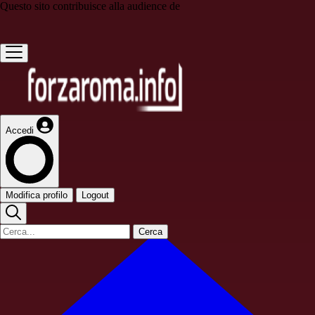
Questo sito contribuisce alla audience de
Accedi
Modifica profilo
Logout
Cerca