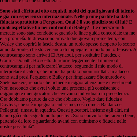
concludere ciò che si desidera".
Sono stati effettuati otto acquisti, molti dei quali giovani di talento
e già con esperienza internazionale. Nelle prime partite ha dato
fiducia soprattutto a Ferguson. Qual è il suo giudizio su di lui? E
quali aspettative ha nei confronti di Bailey?
"Le operazioni di
mercato sono state condotte seguendo le linee guida concordate tra me
e la proprietà. In difesa sono arrivati due giovani promettenti, con
Wesley che coprirà la fascia destra, un ruolo spesso ricoperto lo scorso
anno da Soulé, che sto cercando di impiegare in modo più offensivo. A
centrocampo sono arrivati El Aynaoui, per sostituire Paredes, e
Gourna-Douath. Ho scelto di ridurre leggermente il numero di
centrocampisti per rafforzare l’attacco, seguendo il mio modo di
interpretare il calcio, che finora ha portato buoni risultati. In attacco
sono stati presi Ferguson e Bailey per rimpiazzare Shomurodov e
Saelemaekers, reparto che richiede maggior attenzione e investimenti.
Non nascondo che avrei voluto una presenza più consistente e
raggiungere quei giocatori che avevamo individuato in precedenza.
Ora dobbiamo partire da ciò che abbiamo. Voglio dare fiducia a
Dovbyk, che si è impegnato tantissimo, così come a Baldanzi e
Pellegrini, rimasti in squadra. Questi giocatori, insieme agli altri, mi
hanno già dato segnali molto positivi. Sono convinto che faremo bene,
partendo da loro e guardando avanti con ottimismo e fiducia nelle
nostre possibilità".
Soulé dopo la partita di Pisa ha detto che se seguo Gasperini posso