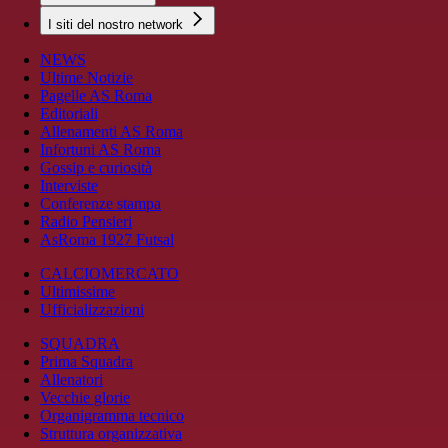
I siti del nostro network
NEWS
Ultime Notizie
Pagelle AS Roma
Editoriali
Allenamenti AS Roma
Infortuni AS Roma
Gossip e curiosità
Interviste
Conferenze stampa
Radio Pensieri
AsRoma 1927 Futsal
CALCIOMERCATO
Ultimissime
Ufficializzazioni
SQUADRA
Prima Squadra
Allenatori
Vecchie glorie
Organigramma tecnico
Struttura organizzativa