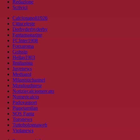
Redazione
Scrivici
Calcionapoli1926
Cittaceleste
Derbyderbyderby
Fantamagazine
FCInter1908
Forzaroma
Golssip
Hellas1903
Ilmilanista
Juvenews
Mediagol
Milanistichannel
Mondoudinese
Notiziecalciomercato
Numericalcio
Padovasport
Pianetamilan
SOS Fanta
Toronews
Tuttobolognaweb
Violanews