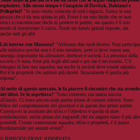
esplodere. Allo stesso tempo è l'auspicio di Dovbyk, Baldanzi e
Pellegrini?
"Io sono molto contento di tutti i ragazzi. Siamo in una
piazza che ci da una spinta in più. Forse è un mio limite che se non
riesci a concretizzare rischi di perdere le partite, ma questo è il mio
modo di interpretare il calcio. Soulé sta dando grandi risposte, ma
anche tutti gli altri
Liti interne con Massara?
"Abbiamo due ruoli diversi. Non partecipo
alle trattative perché non è il mio mestiere, però ci deve essere una
sinergia importante tra allenatore, direttore e società. La presenza della
società c'è stata, forse più degli altri anni e per me è necessario. C'è
bisogno di fare una squadra, ma anche la società deve essere squadra.
Poi è la proprietà che subisce più ritorni. Sicuramente è quella più
esposta".
Al netto di questo mercato, le fa piacere il riscontro che sta avendo
dei tifosi. Se lo aspettava?
"Sono contento, ma siamo ancora
all'inizio. Ci sono ancora tante partite prima di cantare vittoria. Sono
felice del comportamento dei giocatori e di queste due prime partite.
Conoscevo la passione dei tifosi e l'obiettivo è quello di dare
soddisfazione, anche prima dei traguardi che mi auguro siano il più alto
possibili. Creare connessione squadra, tifosi e proprietà, è il passo
fondamentale per andare avanti".
© RIPRODUZIONE RISERVATA