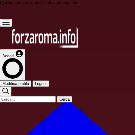
Questo sito contribuisce alla audience de
Accedi
Modifica profilo
Logout
Cerca