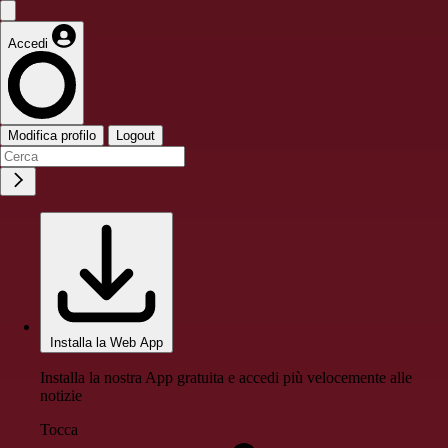
Accedi
Modifica profilo
Logout
Installa la Web App
Installa la nostra App gratuita e accedi più velocemente alle
notizie
Tocca