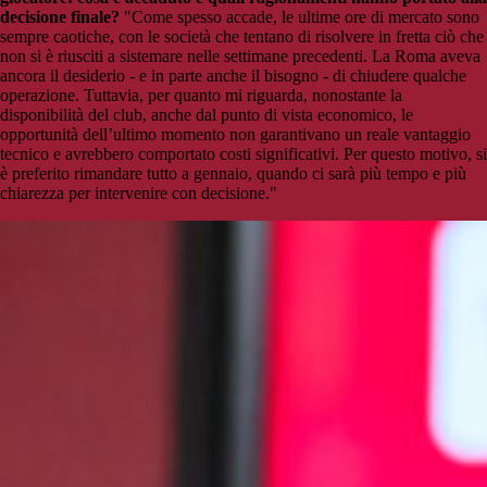
decisione finale?
"Come spesso accade, le ultime ore di mercato sono
sempre caotiche, con le società che tentano di risolvere in fretta ciò che
non si è riusciti a sistemare nelle settimane precedenti. La Roma aveva
ancora il desiderio - e in parte anche il bisogno - di chiudere qualche
operazione. Tuttavia, per quanto mi riguarda, nonostante la
disponibilità del club, anche dal punto di vista economico, le
opportunità dell’ultimo momento non garantivano un reale vantaggio
tecnico e avrebbero comportato costi significativi. Per questo motivo, si
è preferito rimandare tutto a gennaio, quando ci sarà più tempo e più
chiarezza per intervenire con decisione."