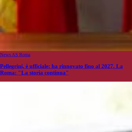
News AS Roma
Pellegrini, è ufficiale: ha rinnovato fino al 2027. La
Roma: "La storia continua"