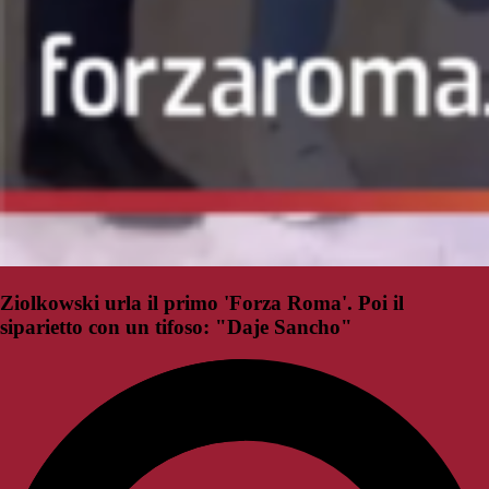
Ziolkowski urla il primo 'Forza Roma'. Poi il
siparietto con un tifoso: "Daje Sancho"