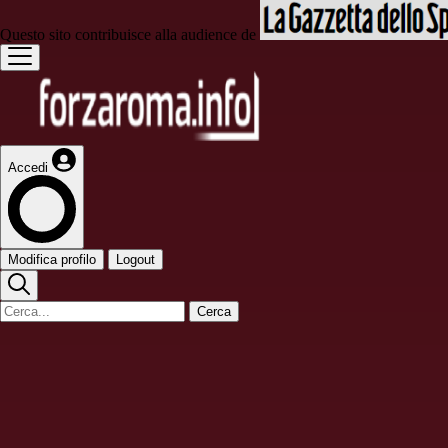
Questo sito contribuisce alla audience de
Accedi
Modifica profilo
Logout
Cerca