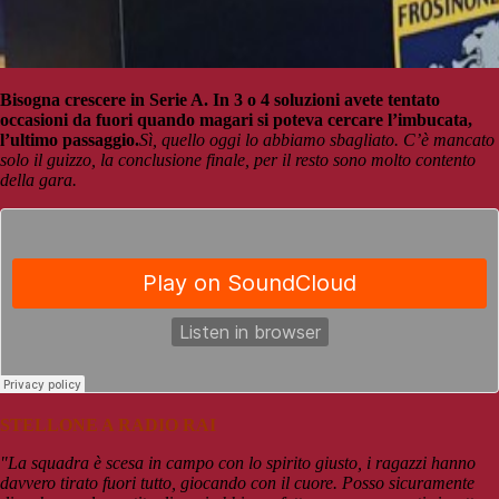
Bisogna crescere in Serie A. In 3 o 4 soluzioni avete tentato
occasioni da fuori quando magari si poteva cercare l’imbucata,
l’ultimo passaggio.
Sì, quello oggi lo abbiamo sbagliato. C’è mancato
solo il guizzo, la conclusione finale, per il resto sono molto contento
della gara.
STELLONE A RADIO RAI
"La squadra è scesa in campo con lo spirito giusto, i ragazzi hanno
davvero tirato fuori tutto, giocando con il cuore. Posso sicuramente