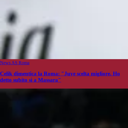
News AS Roma
Celik dimentica la Roma: "Juve scelta migliore. Ho
detto subito sì a Massara"