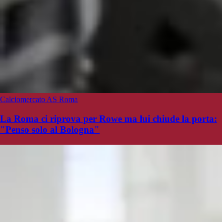
Calciomercato AS Roma
La Roma ci riprova per Rowe ma lui chiude la porta:
"Penso solo al Bologna"