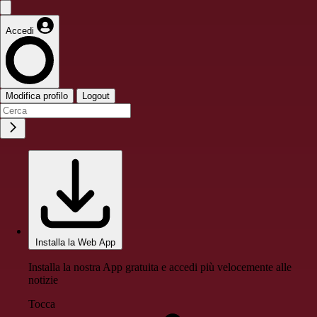
Accedi
Modifica profilo
Logout
Installa la Web App
Installa la nostra App gratuita e accedi più velocemente alle
notizie
Tocca