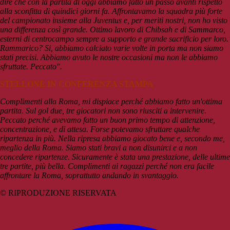
dire che con la partita di oggi abbiamo fatto un passo avanti rispetto
alla sconfitta di quindici giorni fa. Affrontavamo la squadra più forte
del campionato insieme alla Juventus e, per meriti nostri, non ho visto
una differenza così grande. Ottimo lavoro di Chibsah e di Sammarco,
esterni di centrocampo sempre a supporto e grande sacrificio per loro.
Rammarico? Si, abbiamo calciato varie volte in porta ma non siamo
stati precisi. Abbiamo avuto le nostre occasioni ma non le abbiamo
sfruttate. Peccato".
STELLONE IN CONFERENZA STAMPA
Complimenti alla Roma, mi dispiace perché abbiamo fatto un'ottima
partita. Sul gol due, tre giocatori non sono riusciti a intervenire.
Peccato perché avevamo fatto un buon primo tempo di attenzione,
concentrazione, e di attesa. Forse potevamo sfruttare qualche
ripartenza in più. Nella ripresa abbiamo giocato bene e, secondo me,
meglio della Roma. Siamo stati bravi a non disunirci e a non
concedere ripartenze. Sicuramente è stata una prestazione, delle ultime
tre partite, più bella. Complimenti ai ragazzi perché non era facile
affrontare la Roma, soprattutto andando in svantaggio.
© RIPRODUZIONE RISERVATA