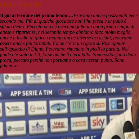
STELLONE A SKY
Il gol al termine del primo tempo…
Eravamo anche posizionati bene
secondo me. Più di qualche giocatore non l’ha presa e la palla è
sfilata dietro. Peccato perché avevamo fatto un buon primo tempo di
attese e ripartenze, nel secondo tempo abbiamo fatto molto meglio
anche a livello di gioco creando anche diverse occasioni, potevamo
essere anche più fortunati. Forse c’era un rigore su Rosi oppure
sull’episodio di Digne. Potevamo rimettere in piedi la partita. Nel
finale c’è stato il 2-0, forse anche lì c’era fallo. Sono soddisfatto della
prova, peccato perché non portiamo a casa nessun punto. Sono
fiducioso.