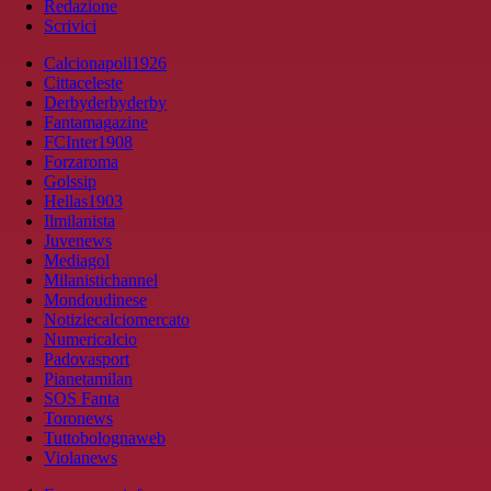
Redazione
Scrivici
Calcionapoli1926
Cittaceleste
Derbyderbyderby
Fantamagazine
FCInter1908
Forzaroma
Golssip
Hellas1903
Ilmilanista
Juvenews
Mediagol
Milanistichannel
Mondoudinese
Notiziecalciomercato
Numericalcio
Padovasport
Pianetamilan
SOS Fanta
Toronews
Tuttobolognaweb
Violanews