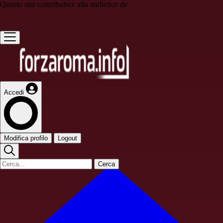
Questo sito contribuisce alla audience de
Accedi
Modifica profilo
Logout
Cerca