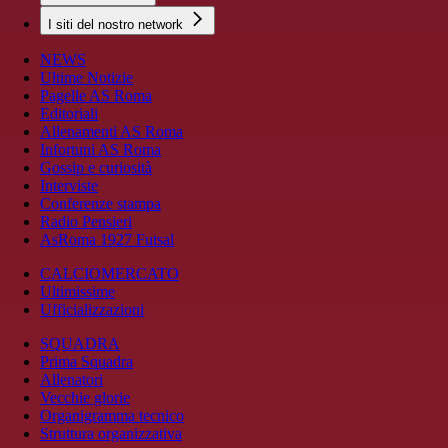
I siti del nostro network
NEWS
Ultime Notizie
Pagelle AS Roma
Editoriali
Allenamenti AS Roma
Infortuni AS Roma
Gossip e curiosità
Interviste
Conferenze stampa
Radio Pensieri
AsRoma 1927 Futsal
CALCIOMERCATO
Ultimissime
Ufficializzazioni
SQUADRA
Prima Squadra
Allenatori
Vecchie glorie
Organigramma tecnico
Struttura organizzativa