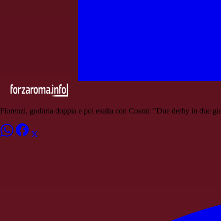
Florenzi, goduria doppia e poi esulta con Cosmi: "Due derby in due gi