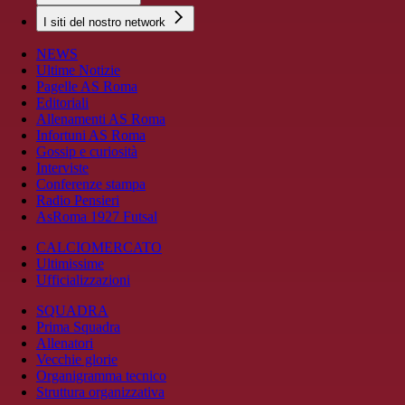
I siti del nostro network
NEWS
Ultime Notizie
Pagelle AS Roma
Editoriali
Allenamenti AS Roma
Infortuni AS Roma
Gossip e curiosità
Interviste
Conferenze stampa
Radio Pensieri
AsRoma 1927 Futsal
CALCIOMERCATO
Ultimissime
Ufficializzazioni
SQUADRA
Prima Squadra
Allenatori
Vecchie glorie
Organigramma tecnico
Struttura organizzativa