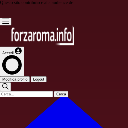
Questo sito contribuisce alla audience de
Accedi
Modifica profilo
Logout
Cerca