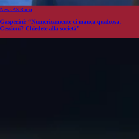
News AS Roma
Gasperini: “Numericamente ci manca qualcosa.
Cessioni? Chiedete alla società”