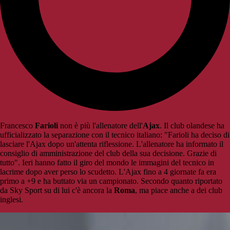
Francesco
Farioli
non è più l'allenatore dell'
Ajax
. Il club olandese ha
ufficializzato la separazione con il tecnico italiano: "Farioli ha deciso di
lasciare l'Ajax dopo un'attenta riflessione. L'allenatore ha informato il
consiglio di amministrazione del club della sua decisione. Grazie di
tutto". Ieri hanno fatto il giro del mondo le immagini del tecnico in
lacrime dopo aver perso lo scudetto. L'Ajax fino a 4 giornate fa era
primo a +9 e ha buttato via un campionato. Secondo quanto riportato
da Sky Sport su di lui c'è ancora la
Roma
, ma piace anche a dei club
inglesi.