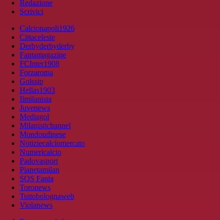
Redazione
Scrivici
Calcionapoli1926
Cittaceleste
Derbyderbyderby
Fantamagazine
FCInter1908
Forzaroma
Golssip
Hellas1903
Ilmilanista
Juvenews
Mediagol
Milanistichannel
Mondoudinese
Notiziecalciomercato
Numericalcio
Padovasport
Pianetamilan
SOS Fanta
Toronews
Tuttobolognaweb
Violanews