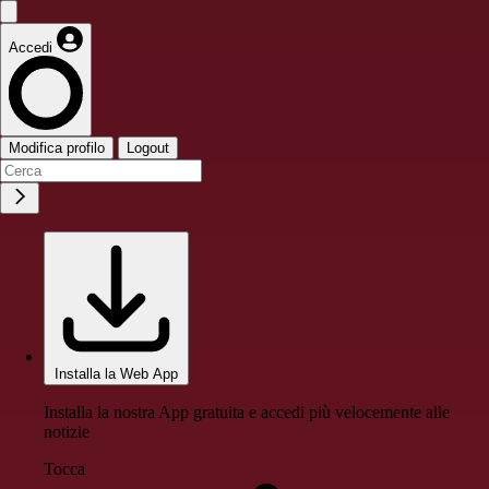
Accedi
Modifica profilo
Logout
Installa la Web App
Installa la nostra App gratuita e accedi più velocemente alle
notizie
Tocca