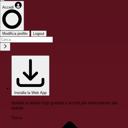
Accedi
Modifica profilo
Logout
Installa la Web App
Installa la nostra App gratuita e accedi più velocemente alle
notizie
Tocca