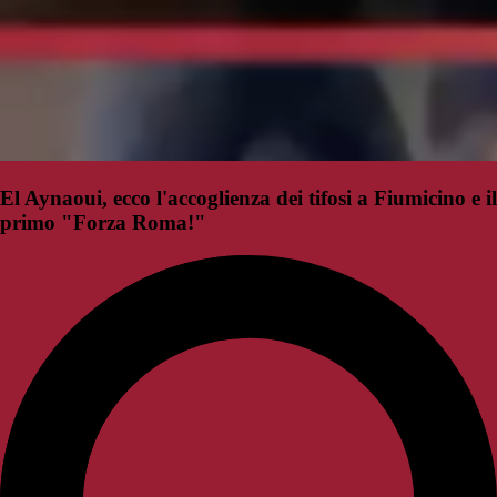
El Aynaoui, ecco l'accoglienza dei tifosi a Fiumicino e il
primo "Forza Roma!"