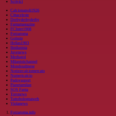
Scrivici
Calcionapoli1926
Cittaceleste
Derbyderbyderby
Fantamagazine
FCInter1908
Forzaroma
Golssip
Hellas1903
Ilmilanista
Juvenews
Mediagol
Milanistichannel
Mondoudinese
Notiziecalciomercato
Numericalcio
Padovasport
Pianetamilan
SOS Fanta
Toronews
Tuttobolognaweb
Violanews
Forzaroma.info