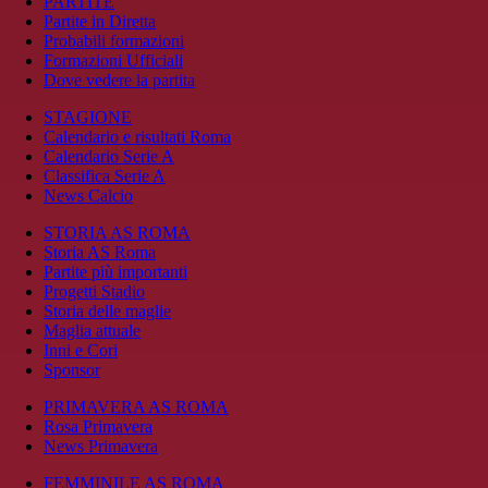
PARTITE
Partite in Diretta
Probabili formazioni
Formazioni Ufficiali
Dove vedere la partita
STAGIONE
Calendario e risultati Roma
Calendario Serie A
Classifica Serie A
News Calcio
STORIA AS ROMA
Storia AS Roma
Partite più importanti
Progetti Stadio
Storia delle maglie
Maglia attuale
Inni e Cori
Sponsor
PRIMAVERA AS ROMA
Rosa Primavera
News Primavera
FEMMINILE AS ROMA