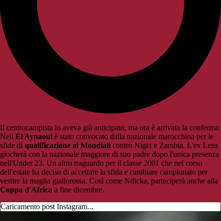
Il centrocampista lo aveva già anticipato, ma ora è arrivata la conferma:
Neil
El Aynaoui
è stato convocato dalla nazionale marocchina per le
sfide di
qualificazione ai Mondiali
contro Niger e Zambia. L'ex Lens
giocherà con la nazionale maggiore di suo padre dopo l'unica presenza
nell'Under 23. Un altro traguardo per il classe 2001 che nel corso
dell'estate ha deciso di accettare la sfida e cambiare campionato per
vestire la maglia giallorossa. Così come Ndicka, parteciperà anche alla
Coppa d'Africa
a fine dicembre.
Caricamento post Instagram...