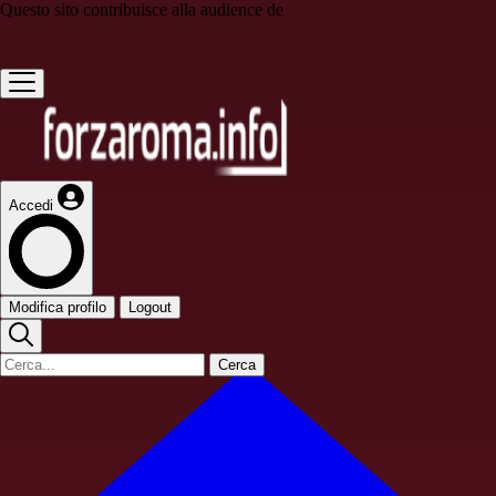
Questo sito contribuisce alla audience de
Accedi
Modifica profilo
Logout
Cerca