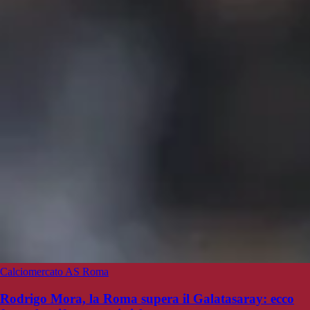
Calciomercato AS Roma
Rodrigo Mora, la Roma supera il Galatasaray: ecco