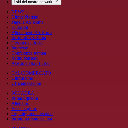
I siti del nostro network
NEWS
Ultime Notizie
Pagelle AS Roma
Editoriali
Allenamenti AS Roma
Infortuni AS Roma
Gossip e curiosità
Interviste
Conferenze stampa
Radio Pensieri
AsRoma 1927 Futsal
CALCIOMERCATO
Ultimissime
Ufficializzazioni
SQUADRA
Prima Squadra
Allenatori
Vecchie glorie
Organigramma tecnico
Struttura organizzativa