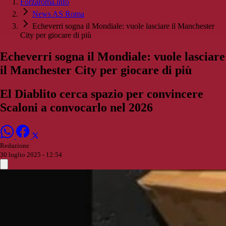
Forzaroma.info
News AS Roma
Echeverri sogna il Mondiale: vuole lasciare il Manchester
City per giocare di più
Echeverri sogna il Mondiale: vuole lasciare
il Manchester City per giocare di più
El Diablito cerca spazio per convincere
Scaloni a convocarlo nel 2026
Redazione
30 luglio 2025 - 12:54