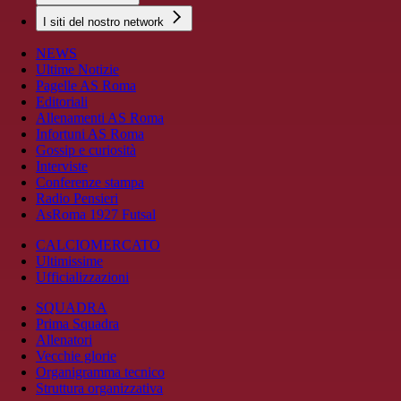
I siti del nostro network
NEWS
Ultime Notizie
Pagelle AS Roma
Editoriali
Allenamenti AS Roma
Infortuni AS Roma
Gossip e curiosità
Interviste
Conferenze stampa
Radio Pensieri
AsRoma 1927 Futsal
CALCIOMERCATO
Ultimissime
Ufficializzazioni
SQUADRA
Prima Squadra
Allenatori
Vecchie glorie
Organigramma tecnico
Struttura organizzativa