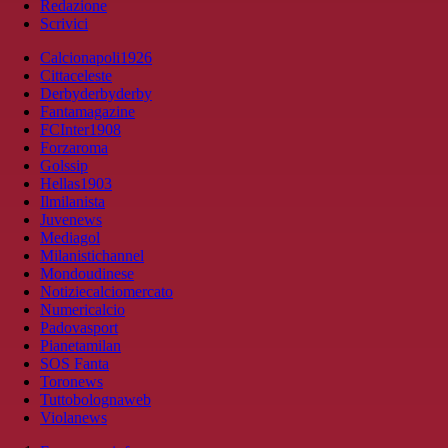
Redazione
Scrivici
Calcionapoli1926
Cittaceleste
Derbyderbyderby
Fantamagazine
FCInter1908
Forzaroma
Golssip
Hellas1903
Ilmilanista
Juvenews
Mediagol
Milanistichannel
Mondoudinese
Notiziecalciomercato
Numericalcio
Padovasport
Pianetamilan
SOS Fanta
Toronews
Tuttobolognaweb
Violanews