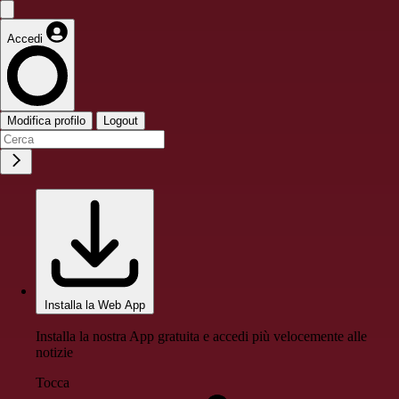
Accedi
Modifica profilo
Logout
Installa la Web App
Installa la nostra App gratuita e accedi più velocemente alle
notizie
Tocca