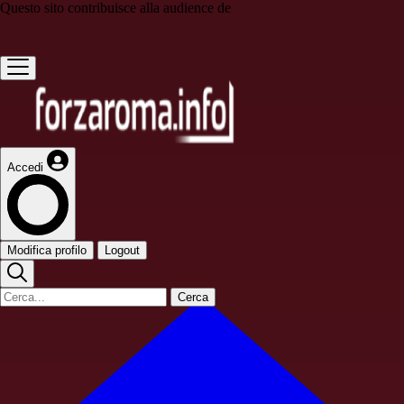
Questo sito contribuisce alla audience de
Accedi
Modifica profilo
Logout
Cerca