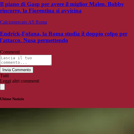
Il piano di Gasp per avere il miglior Malen. Bobby
rincorre, la Fiorentina si avvicina
Calciomercato AS Roma
Endrick-Fofana, la Roma studia il doppio colpo per
l'attacco. Nusa permettendo
Commenti
Invia Commento
Tutti
Leggi altri commenti
Ultime Notizie