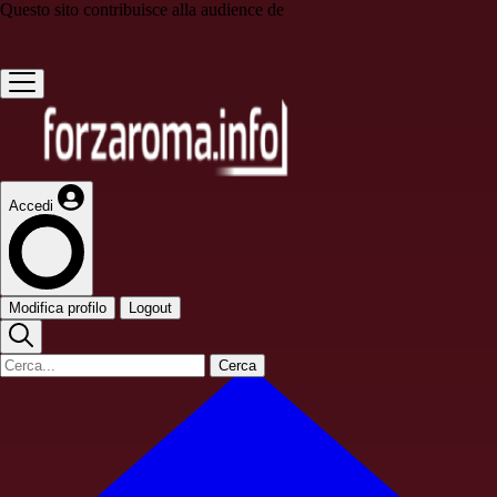
Questo sito contribuisce alla audience de
Accedi
Modifica profilo
Logout
Cerca