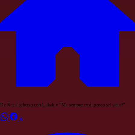
De Rossi scherza con Lukaku: "Ma sempre così grosso sei stato?"