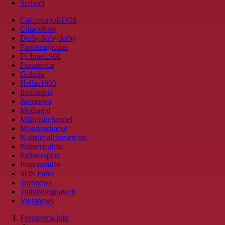
Scrivici
Calcionapoli1926
Cittaceleste
Derbyderbyderby
Fantamagazine
FCInter1908
Forzaroma
Golssip
Hellas1903
Ilmilanista
Juvenews
Mediagol
Milanistichannel
Mondoudinese
Notiziecalciomercato
Numericalcio
Padovasport
Pianetamilan
SOS Fanta
Toronews
Tuttobolognaweb
Violanews
Forzaroma.info