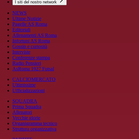
I siti del nostro network
NEWS
Ultime Notizie
Pagelle AS Roma
Editoriali
Allenamenti AS Roma
Infortuni AS Roma
Gossip e curiosità
Interviste
Conferenze stampa
Radio Pensieri
AsRoma 1927 Futsal
CALCIOMERCATO
Ultimissime
Ufficializzazioni
SQUADRA
Prima Squadra
Allenatori
Vecchie glorie
Organigramma tecnico
Struttura organizzativa