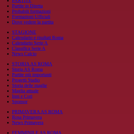
PARTITE
Partite in Diretta
Probabili formazioni
Formazioni Ufficiali
Dove vedere la partita
STAGIONE
Calendario e risultati Roma
Calendario Serie A
Classifica Serie A
News Calcio
STORIA AS ROMA
Storia AS Roma
Partite più importanti
Progetti Stadio
Storia delle maglie
Maglia attuale
Inni e Cori
Sponsor
PRIMAVERA AS ROMA
Rosa Primavera
News Primavera
FEMMINILE AS ROMA