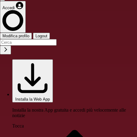
Accedi
Modifica profilo
Logout
Installa la Web App
Installa la nostra App gratuita e accedi più velocemente alle
notizie
Tocca