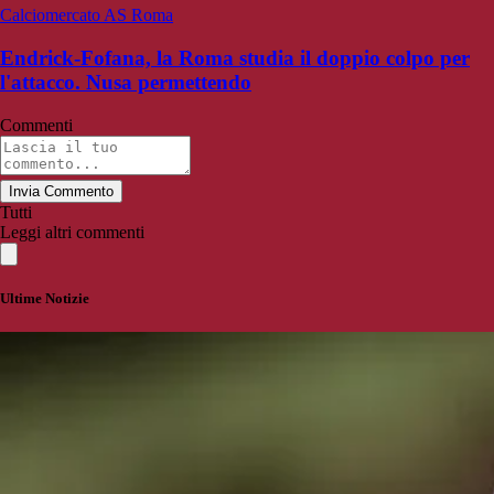
Calciomercato AS Roma
Endrick-Fofana, la Roma studia il doppio colpo per
l'attacco. Nusa permettendo
Commenti
Invia Commento
Tutti
Leggi altri commenti
Ultime Notizie