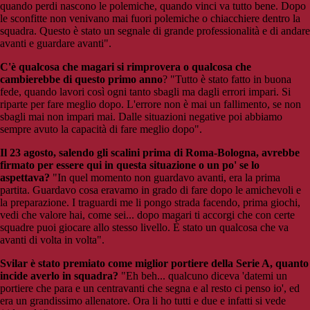
quando perdi nascono le polemiche, quando vinci va tutto bene. Dopo
le sconfitte non venivano mai fuori polemiche o chiacchiere dentro la
squadra. Questo è stato un segnale di grande professionalità e di andare
avanti e guardare avanti".
C'è qualcosa che magari si rimprovera o qualcosa che
cambierebbe di questo primo anno
? "Tutto è stato fatto in buona
fede, quando lavori così ogni tanto sbagli ma dagli errori impari. Si
riparte per fare meglio dopo. L'errore non è mai un fallimento, se non
sbagli mai non impari mai. Dalle situazioni negative poi abbiamo
sempre avuto la capacità di fare meglio dopo".
Il 23 agosto, salendo gli scalini prima di Roma-Bologna, avrebbe
firmato per essere qui in questa situazione o un po' se lo
aspettava?
"In quel momento non guardavo avanti, era la prima
partita. Guardavo cosa eravamo in grado di fare dopo le amichevoli e
la preparazione. I traguardi me li pongo strada facendo, prima giochi,
vedi che valore hai, come sei... dopo magari ti accorgi che con certe
squadre puoi giocare allo stesso livello. È stato un qualcosa che va
avanti di volta in volta".
Svilar è stato premiato come miglior portiere della Serie A, quanto
incide averlo in squadra?
"Eh beh... qualcuno diceva 'datemi un
portiere che para e un centravanti che segna e al resto ci penso io', ed
era un grandissimo allenatore. Ora li ho tutti e due e infatti si vede