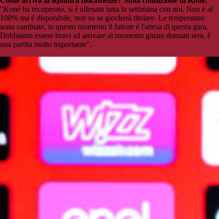
Come arriva la squadra fisicamente? Sulla condizione di Koné.
"Koné ha recuperato, si è allenato tutta la settimana con noi. Non è al
100% ma è disponibile, non so se giocherà titolare. Le temperature
sono cambiate, in questo momento il fattore è l'attesa di questa gara.
Dobbiamo essere bravi ad arrivare al momento giusto domani sera, è
una partita molto importante".