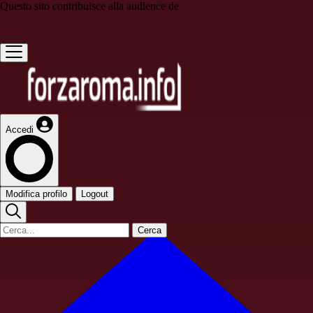
Questo sito contribuisce alla audience de
Accedi
Modifica profilo
Logout
Cerca