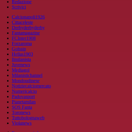
Redazione
Scrivici
Calcionapoli1926
Cittaceleste
Derbyderbyderby
Fantamagazine
FCInter1908
Forzaroma
Golssip
Hellas1903
Ilmilanista
Juvenews
Mediagol
Milanistichannel
Mondoudinese
Notiziecalciomercato
Numericalcio
Padovasport
Pianetamilan
SOS Fanta
Toronews
Tuttobolognaweb
Violanews