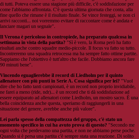
di tutti. Poteva essere una stagione più difficile, c'è soddisfazione per
come l'abbiamo affrontata. C'è questa ultima giornata che conta, alla
fine quello che rimane è il risultato finale. Se vince festeggi, se non ci
arrivi racconti... noi vorremmo evitare di raccontare come è andata e
lanciare magari un segnale".
Il Verona è pericoloso in contropiede, ha preparato qualcosa in
settimana in vista della partita?
"Sì è vero, la Roma però ha fatto
risultati anche contro squadre medio-piccole. Il focus va fatto su tutto.
Incontreremo una squadra retrocessa ma ha sempre fatto ottime partite.
Sappiamo che l'obiettivo è tutt'altro che facile. Dobbiamo ancora fare
90 minuti bene".
Vincendo eguaglierebbe il record di Liedholm per il quinto
allenatore con più punti in Serie A. Cosa significa per lei?
"Vuol
dire che ho fatto tanti campionati, è un record non proprio invidiabile,
ne farei a meno (ride, ndr)... è un record che ti dà soddisfazione ad
essere equiparato ad allenatori come Liedholm, un mostro sacro. È una
bella coincidenza anche questa, speriamo di raggiungerli in una
situazione del genere, avrebbe anche più valore".
Lei parla spesso della compattezza del gruppo, c'è stato un
momento specifico in cui ha avuto prova di questo?
"Secondo me
ogni volta che perdevamo una partita, e non ne abbiamo perse poche.
Quando si è persa una partita c'è sempre stata una reazione. Di solito