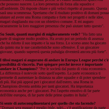
che possono nascere. La loro presenza dà forza alla squadra e
all'ambiente. Dà risposte chiare e più veloci rispetto al passato. Questa
sarà una scommessa. Speriamo che il risultato positivo di domani possa
aiutare ad avere una Roma compatta e forte nei progetti e nelle idee,
magari sbagliando ma con un obiettivo comune. E mi auguro
sicuramente la loro maggiore presenza che può aiutare tutto questo".
Su Soulé, quanti margini di miglioramento vede?
"Ha fatto una
parte di stagione molto positiva. Ha avuto poi un periodo di assenza
che ha ridotto il suo impatto e la sua forza. Lo scorso anno ha giocato
da quinto ma le sue caratteristiche sono offensive. È un giocatore
giovane, quando supererà questa pubalgia diventerà ancora più forte".
I tifosi magari si augurano di andare in Europa League perché c'è
possibilità di vincerla. Può spiegare perché invece è importante
andare in Champions?
"Per le società dal punto di vista economico.
La differenza è notevole sotto quell'aspetto. La parte economica ti
permette di aumentare la distanza su altre squadre e di poter spendere
di più. Hai più appeal per i giocatori dall'estero, una Roma in
Champions diventa ambita per tanti giocatori. Ha importanza
economica anche per i giocatori. Poi l'aspetto emotivo di far parte
dell'élite europea, di far parte delle prime quattro in Italia".
Si sente di autocomplimentarsi per quello che sta facendo?
"Domani sera magari è meglio (ride, ndr)... c'è gratificazione da parte