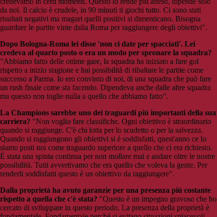
credevamo in certi momenti. Questo lo rende più atteso, dipende solo
da noi. Il calcio è crudele, in 90 minuti ti giochi tutto. Ci sono stati
risultati negativi ma magari quelli positivi si dimenticano. Bisogna
guardare le partite vinte dalla Roma per raggiungere degli obiettivi".
Dopo Bologna-Roma lei disse 'non ci date per spacciati'. Lei
credeva al quarto posto o era un modo per spronare la squadra?
"Abbiamo fatto delle ottime gare, la squadra ha iniziato a fare gol
rispetto a inizio stagione e hai possibilità di ribaltare le partite come
successo a Parma. Io ero convinto di noi, di una squadra che può fare
un rush finale come sta facendo. Dipendeva anche dalle altre squadra
ma questo non toglie nulla a quello che abbiamo fatto".
La Champions sarebbe uno dei traguardi più importanti della sua
carriera?
"Non voglio fare classifiche. Ogni obiettivo è straordinario
quando si raggiunge. C'è chi lotta per lo scudetto o per la salvezza.
Quando si raggiungono gli obiettivi si è soddisfatti, quest'anno ce lo
siamo posti noi come traguardo superiore a quello che ci era richiesto.
È stata una spinta continua per non mollare mai e andare oltre le nostre
possibilità. Tutti avvertivamo che era quello che voleva la gente. Per
renderli soddisfatti questo è un obiettivo da raggiungere".
Dalla proprietà ha avuto garanzie per una presenza più costante
rispetto a quella che c'è stata?
"Questo è un impegno gravoso che ho
cercato di sviluppare in questo periodo. La presenza della proprietà è
fondamentale. Fondamentale perché si evitano situazioni spiacevoli