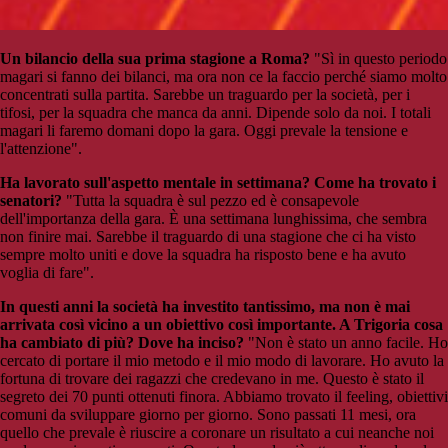
Un bilancio della sua prima stagione a Roma?
"Sì in questo periodo
magari si fanno dei bilanci, ma ora non ce la faccio perché siamo molto
concentrati sulla partita. Sarebbe un traguardo per la società, per i
tifosi, per la squadra che manca da anni. Dipende solo da noi. I totali
magari li faremo domani dopo la gara. Oggi prevale la tensione e
l'attenzione".
Ha lavorato sull'aspetto mentale in settimana? Come ha trovato i
senatori?
"Tutta la squadra è sul pezzo ed è consapevole
dell'importanza della gara. È una settimana lunghissima, che sembra
non finire mai. Sarebbe il traguardo di una stagione che ci ha visto
sempre molto uniti e dove la squadra ha risposto bene e ha avuto
voglia di fare".
In questi anni la società ha investito tantissimo, ma non è mai
arrivata così vicino a un obiettivo così importante. A Trigoria cosa
ha cambiato di più? Dove ha inciso?
"Non è stato un anno facile. Ho
cercato di portare il mio metodo e il mio modo di lavorare. Ho avuto la
fortuna di trovare dei ragazzi che credevano in me. Questo è stato il
segreto dei 70 punti ottenuti finora. Abbiamo trovato il feeling, obiettivi
comuni da sviluppare giorno per giorno. Sono passati 11 mesi, ora
quello che prevale è riuscire a coronare un risultato a cui neanche noi