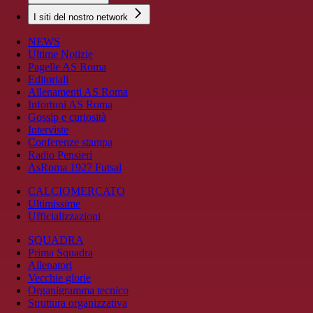
I siti del nostro network
NEWS
Ultime Notizie
Pagelle AS Roma
Editoriali
Allenamenti AS Roma
Infortuni AS Roma
Gossip e curiosità
Interviste
Conferenze stampa
Radio Pensieri
AsRoma 1927 Futsal
CALCIOMERCATO
Ultimissime
Ufficializzazioni
SQUADRA
Prima Squadra
Allenatori
Vecchie glorie
Organigramma tecnico
Struttura organizzativa