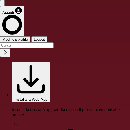
Accedi
Modifica profilo
Logout
Installa la Web App
Installa la nostra App gratuita e accedi più velocemente alle
notizie
Tocca