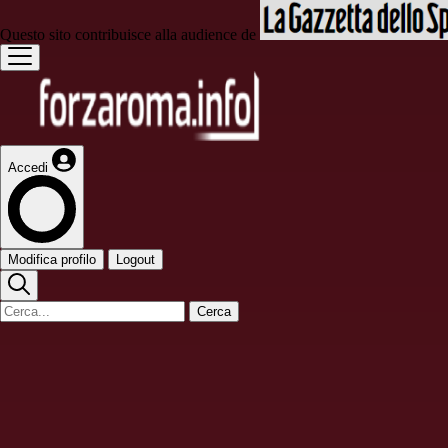
Questo sito contribuisce alla audience de
Accedi
Modifica profilo
Logout
Cerca