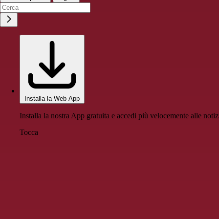
Installa la Web App
Installa la nostra App gratuita e accedi più velocemente alle notiz
Tocca