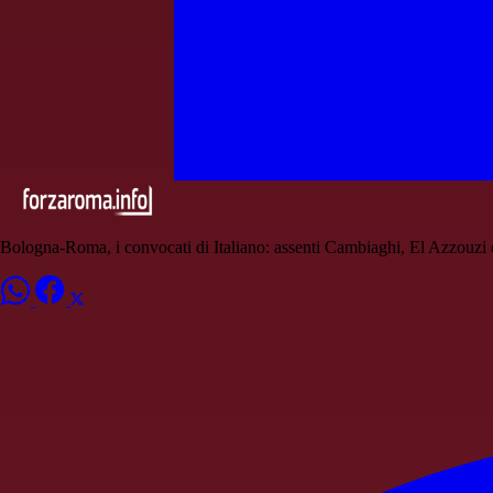
Bologna-Roma, i convocati di Italiano: assenti Cambiaghi, El Azzouzi