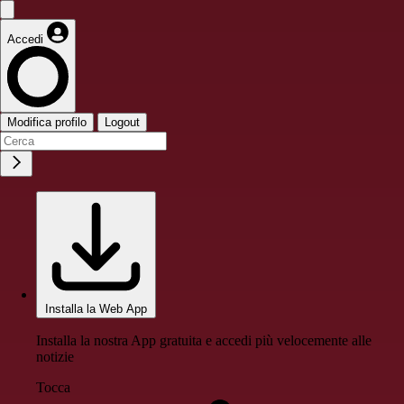
Accedi
Modifica profilo
Logout
Installa la Web App
Installa la nostra App gratuita e accedi più velocemente alle
notizie
Tocca