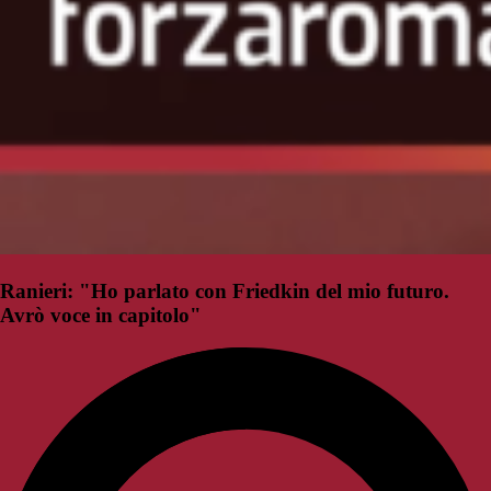
Ranieri: "Ho parlato con Friedkin del mio futuro.
Avrò voce in capitolo"