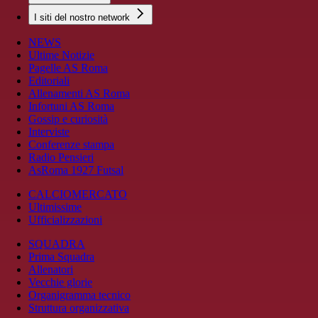
I siti del nostro network
NEWS
Ultime Notizie
Pagelle AS Roma
Editoriali
Allenamenti AS Roma
Infortuni AS Roma
Gossip e curiosità
Interviste
Conferenze stampa
Radio Pensieri
AsRoma 1927 Futsal
CALCIOMERCATO
Ultimissime
Ufficializzazioni
SQUADRA
Prima Squadra
Allenatori
Vecchie glorie
Organigramma tecnico
Struttura organizzativa