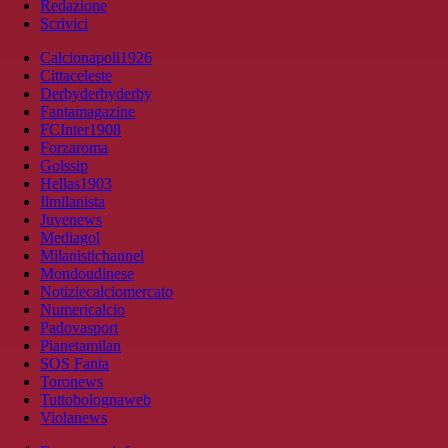
Redazione
Scrivici
Calcionapoli1926
Cittaceleste
Derbyderbyderby
Fantamagazine
FCInter1908
Forzaroma
Golssip
Hellas1903
Ilmilanista
Juvenews
Mediagol
Milanistichannel
Mondoudinese
Notiziecalciomercato
Numericalcio
Padovasport
Pianetamilan
SOS Fanta
Toronews
Tuttobolognaweb
Violanews