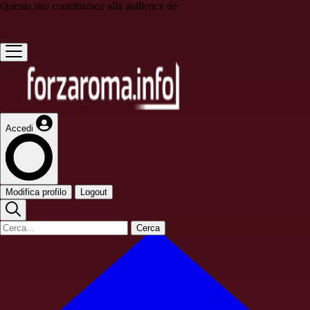
Questo sito contribuisce alla audience de
Accedi
Modifica profilo
Logout
Cerca