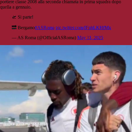
portiere classe 2008 alla seconda chiamata in prima squadra dopo
quella a gennaio.
🛫 Si parte!
🔜 Bergamo
#ASRoma
pic.twitter.com/IFphLKHfMx
— AS Roma (@OfficialASRoma)
May 11, 2025