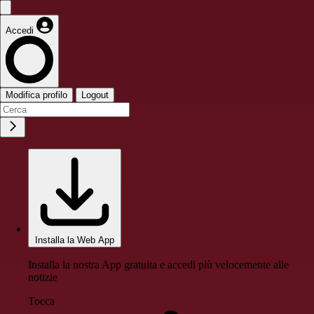
Accedi
Modifica profilo
Logout
Installa la Web App
Installa la nostra App gratuita e accedi più velocemente alle
notizie
Tocca