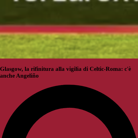
Glasgow, la rifinitura alla vigilia di Celtic-Roma: c'è
anche Angeliño