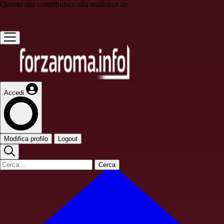
Questo sito contribuisce alla audience de
Accedi
Modifica profilo
Logout
Cerca