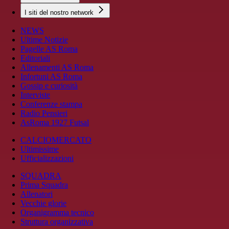
I siti del nostro network
NEWS
Ultime Notizie
Pagelle AS Roma
Editoriali
Allenamenti AS Roma
Infortuni AS Roma
Gossip e curiosità
Interviste
Conferenze stampa
Radio Pensieri
AsRoma 1927 Futsal
CALCIOMERCATO
Ultimissime
Ufficializzazioni
SQUADRA
Prima Squadra
Allenatori
Vecchie glorie
Organigramma tecnico
Struttura organizzativa