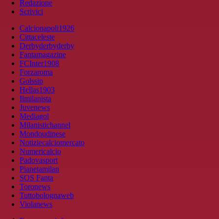
Redazione
Scrivici
Calcionapoli1926
Cittaceleste
Derbyderbyderby
Fantamagazine
FCInter1908
Forzaroma
Golssip
Hellas1903
Ilmilanista
Juvenews
Mediagol
Milanistichannel
Mondoudinese
Notiziecalciomercato
Numericalcio
Padovasport
Pianetamilan
SOS Fanta
Toronews
Tuttobolognaweb
Violanews