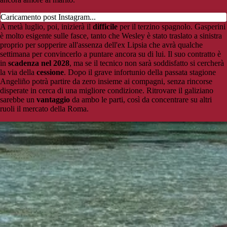
Caricamento post Instagram...
A metà luglio, poi, inizierà il
difficile
per il terzino spagnolo. Gasperini
è molto esigente sulle fasce, tanto che Wesley è stato traslato a sinistra
proprio per sopperire all'assenza dell'ex Lipsia che avrà qualche
settimana per convincerlo a puntare ancora su di lui. Il suo contratto è
in
scadenza nel 2028
, ma se il tecnico non sarà soddisfatto si cercherà
la via della
cessione
. Dopo il grave infortunio della passata stagione
Angeliño potrà partire da zero insieme ai compagni, senza rincorse
disperate in cerca di una migliore condizione. Ritrovare il galiziano
sarebbe un
vantaggio
da ambo le parti, così da concentrare su altri
ruoli il mercato della Roma.