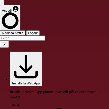
Accedi
Modifica profilo
Logout
Installa la Web App
Installa la nostra App gratuita e accedi più velocemente alle
notizie
Tocca