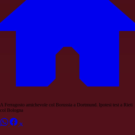
A Ferragosto amichevole col Borussia a Dortmund. Ipotesi test a Rieti
col Bologna