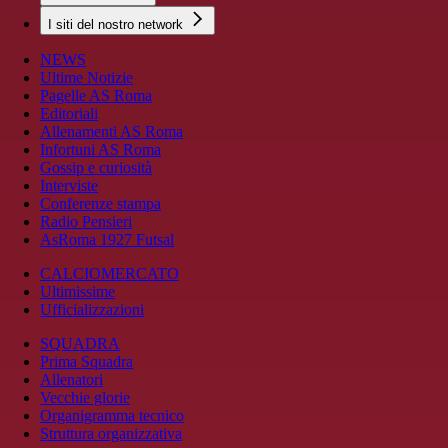
I siti del nostro network
NEWS
Ultime Notizie
Pagelle AS Roma
Editoriali
Allenamenti AS Roma
Infortuni AS Roma
Gossip e curiosità
Interviste
Conferenze stampa
Radio Pensieri
AsRoma 1927 Futsal
CALCIOMERCATO
Ultimissime
Ufficializzazioni
SQUADRA
Prima Squadra
Allenatori
Vecchie glorie
Organigramma tecnico
Struttura organizzativa