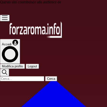
Questo sito contribuisce alla audience de
Accedi
Modifica profilo
Logout
Cerca