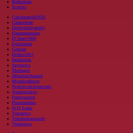
Redazione
Scrivici
Calcionapoli1926
Cittaceleste
Derbyderbyderby
Fantamagazine
FCInter1908
Forzaroma
Golssip
Hellas1903
Ilmilanista
Juvenews
Mediagol
Milanistichannel
Mondoudinese
Notiziecalciomercato
Numericalcio
Padovasport
Pianetamilan
SOS Fanta
Toronews
Tuttobolognaweb
Violanews