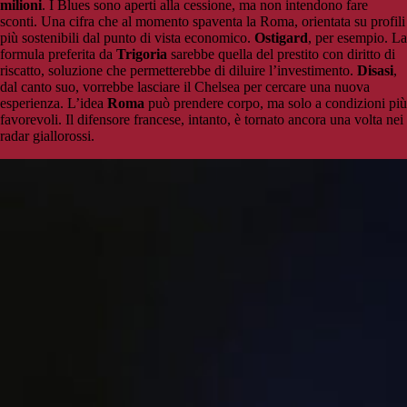
milioni
. I Blues sono aperti alla cessione, ma non intendono fare
sconti. Una cifra che al momento spaventa la Roma, orientata su profili
più sostenibili dal punto di vista economico.
Ostigard
, per esempio. La
formula preferita da
Trigoria
sarebbe quella del prestito con diritto di
riscatto, soluzione che permetterebbe di diluire l’investimento.
Disasi
,
dal canto suo, vorrebbe lasciare il Chelsea per cercare una nuova
esperienza. L’idea
Roma
può prendere corpo, ma solo a condizioni più
favorevoli. Il difensore francese, intanto, è tornato ancora una volta nei
radar giallorossi.