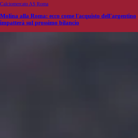
Calciomercato AS Roma
Molina alla Roma: ecco come l'acquisto dell'argentino
impatterà sul prossimo bilancio