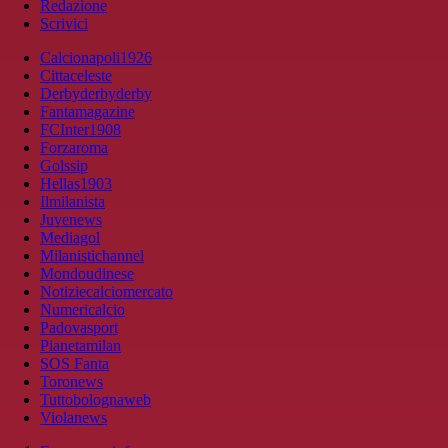
Redazione
Scrivici
Calcionapoli1926
Cittaceleste
Derbyderbyderby
Fantamagazine
FCInter1908
Forzaroma
Golssip
Hellas1903
Ilmilanista
Juvenews
Mediagol
Milanistichannel
Mondoudinese
Notiziecalciomercato
Numericalcio
Padovasport
Pianetamilan
SOS Fanta
Toronews
Tuttobolognaweb
Violanews