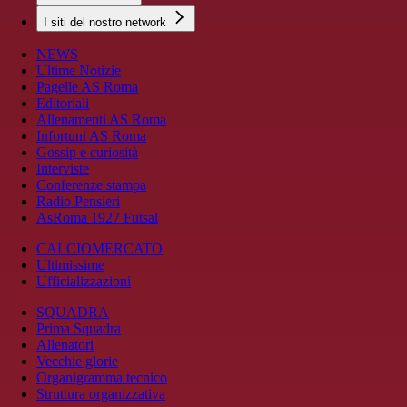
I siti del nostro network
NEWS
Ultime Notizie
Pagelle AS Roma
Editoriali
Allenamenti AS Roma
Infortuni AS Roma
Gossip e curiosità
Interviste
Conferenze stampa
Radio Pensieri
AsRoma 1927 Futsal
CALCIOMERCATO
Ultimissime
Ufficializzazioni
SQUADRA
Prima Squadra
Allenatori
Vecchie glorie
Organigramma tecnico
Struttura organizzativa