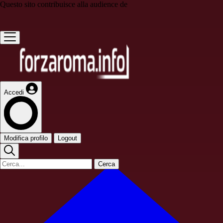
Questo sito contribuisce alla audience de
Accedi
Modifica profilo
Logout
Cerca