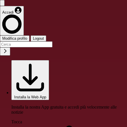
Accedi
Modifica profilo
Logout
Installa la Web App
Installa la nostra App gratuita e accedi più velocemente alle
notizie
Tocca