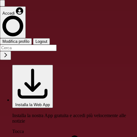
Accedi
Modifica profilo
Logout
Installa la Web App
Installa la nostra App gratuita e accedi più velocemente alle
notizie
Tocca