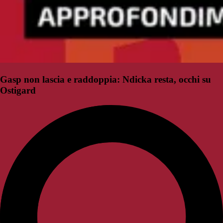
Gasp non lascia e raddoppia: Ndicka resta, occhi su
Ostigard