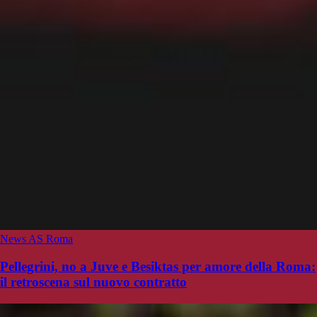
News AS Roma
Pellegrini, no a Juve e Besiktas per amore della Roma:
il retroscena sul nuovo contratto