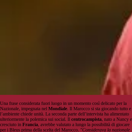
Una frase considerata fuori luogo in un momento così delicato per la
Nazionale, impegnata nel
Mondiale
. Il Marocco si sta giocando tutto e
l’ambiente chiede unità. La seconda parte dell’intervista ha alimentato
ulteriormente la polemica sui social. Il
centrocampista
, nato a Nancy e
cresciuto in
Francia
, avrebbe valutato a lungo la possibilità di giocare
per i Bleus prima della scelta del Marocco.
"Considerava la nazionale