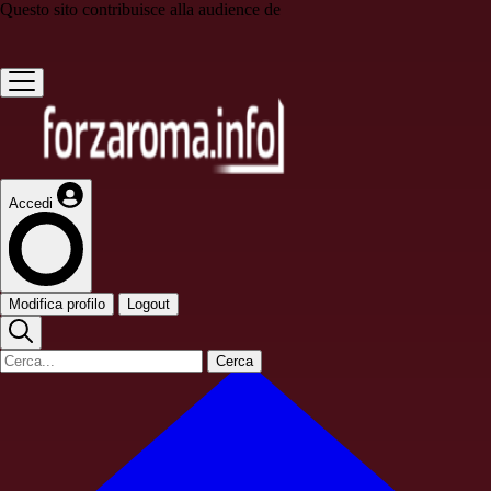
Questo sito contribuisce alla audience de
Accedi
Modifica profilo
Logout
Cerca