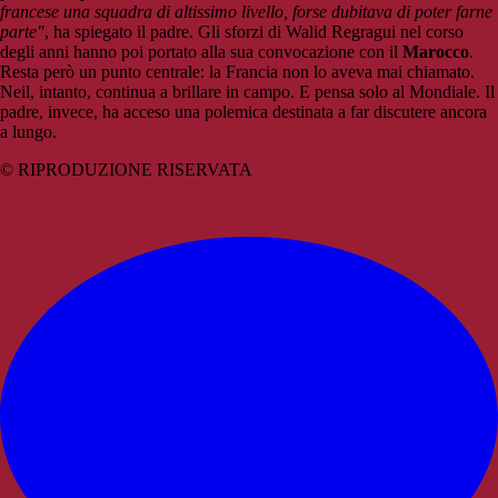
francese una squadra di altissimo livello, forse dubitava di poter farne
parte"
, ha spiegato il padre. Gli sforzi di Walid Regragui nel corso
degli anni hanno poi portato alla sua convocazione con il
Marocco
.
Resta però un punto centrale: la Francia non lo aveva mai chiamato.
Neil, intanto, continua a brillare in campo. E pensa solo al Mondiale. Il
padre, invece, ha acceso una polemica destinata a far discutere ancora
a lungo.
© RIPRODUZIONE RISERVATA