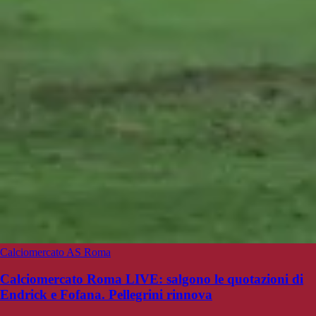
Calciomercato AS Roma
Calciomercato Roma LIVE: salgono le quotazioni di
Endrick e Fofana. Pellegrini rinnova