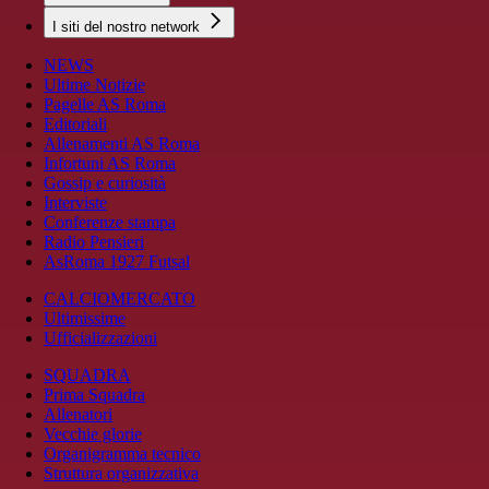
I siti del nostro network
NEWS
Ultime Notizie
Pagelle AS Roma
Editoriali
Allenamenti AS Roma
Infortuni AS Roma
Gossip e curiosità
Interviste
Conferenze stampa
Radio Pensieri
AsRoma 1927 Futsal
CALCIOMERCATO
Ultimissime
Ufficializzazioni
SQUADRA
Prima Squadra
Allenatori
Vecchie glorie
Organigramma tecnico
Struttura organizzativa