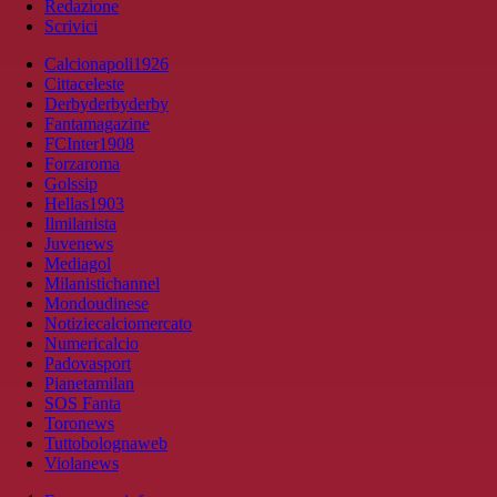
Redazione
Scrivici
Calcionapoli1926
Cittaceleste
Derbyderbyderby
Fantamagazine
FCInter1908
Forzaroma
Golssip
Hellas1903
Ilmilanista
Juvenews
Mediagol
Milanistichannel
Mondoudinese
Notiziecalciomercato
Numericalcio
Padovasport
Pianetamilan
SOS Fanta
Toronews
Tuttobolognaweb
Violanews