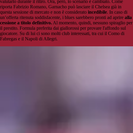
valutarlo durante il ritiro. Ora, però, lo scenario è cambiato. Come
riporta Fabrizio Romano, Garnacho può lasciare il Chelsea già in
questa sessione di mercato e non è considerato
incedibile
. In caso di
un’offerta ritenuta soddisfacente, i blues sarebbero pronti ad aprire
alla
cessione a titolo definitivo.
Al momento, quindi, nessuno spiraglio per
il prestito. Formula preferita dai giallorossi per provare l'affondo sul
giocatore. Su di lui ci sono molti club interessati, tra cui il Como di
Fabregas e il Napoli di Allegri.