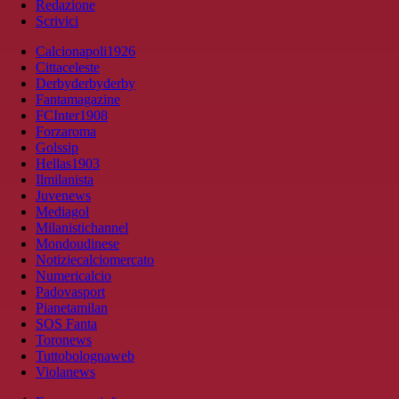
Redazione
Scrivici
Calcionapoli1926
Cittaceleste
Derbyderbyderby
Fantamagazine
FCInter1908
Forzaroma
Golssip
Hellas1903
Ilmilanista
Juvenews
Mediagol
Milanistichannel
Mondoudinese
Notiziecalciomercato
Numericalcio
Padovasport
Pianetamilan
SOS Fanta
Toronews
Tuttobolognaweb
Violanews