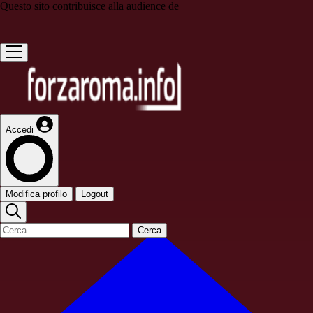
Questo sito contribuisce alla audience de
Accedi
Modifica profilo
Logout
Cerca