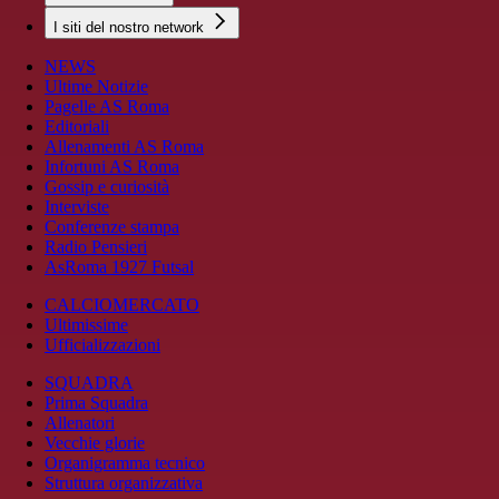
I siti del nostro network
NEWS
Ultime Notizie
Pagelle AS Roma
Editoriali
Allenamenti AS Roma
Infortuni AS Roma
Gossip e curiosità
Interviste
Conferenze stampa
Radio Pensieri
AsRoma 1927 Futsal
CALCIOMERCATO
Ultimissime
Ufficializzazioni
SQUADRA
Prima Squadra
Allenatori
Vecchie glorie
Organigramma tecnico
Struttura organizzativa