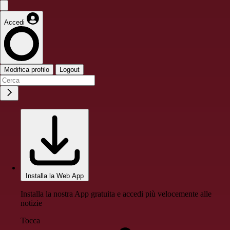
Accedi
Modifica profilo
Logout
Installa la Web App
Installa la nostra App gratuita e accedi più velocemente alle
notizie
Tocca