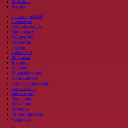
Redazione
Scrivici
Calcionapoli1926
Cittaceleste
Derbyderbyderby
Fantamagazine
FCInter1908
Forzaroma
Golssip
Hellas1903
Ilmilanista
Juvenews
Mediagol
Milanistichannel
Mondoudinese
Notiziecalciomercato
Numericalcio
Padovasport
Pianetamilan
SOS Fanta
Toronews
Tuttobolognaweb
Violanews