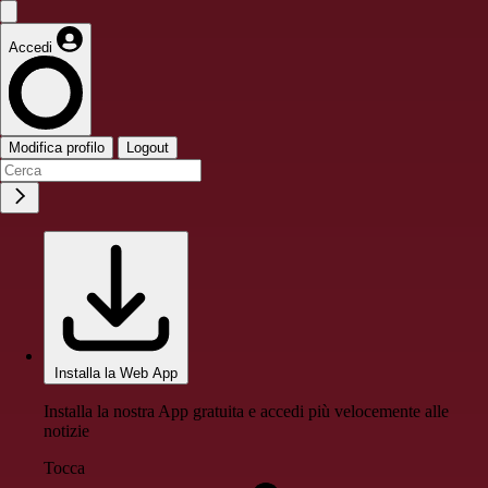
Accedi
Modifica profilo
Logout
Installa la Web App
Installa la nostra App gratuita e accedi più velocemente alle
notizie
Tocca