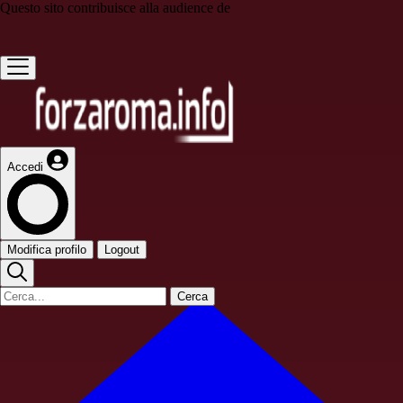
Questo sito contribuisce alla audience de
Accedi
Modifica profilo
Logout
Cerca