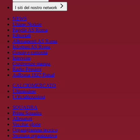
I siti del nostro network
NEWS
Ultime Notizie
Pagelle AS Roma
Editoriali
Allenamenti AS Roma
Infortuni AS Roma
Gossip e curiosità
Interviste
Conferenze stampa
Radio Pensieri
AsRoma 1927 Futsal
CALCIOMERCATO
Ultimissime
Ufficializzazioni
SQUADRA
Prima Squadra
Allenatori
Vecchie glorie
Organigramma tecnico
Struttura organizzativa