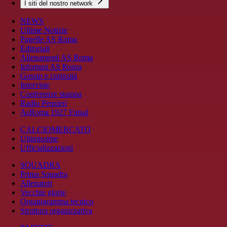
I siti del nostro network
NEWS
Ultime Notizie
Pagelle AS Roma
Editoriali
Allenamenti AS Roma
Infortuni AS Roma
Gossip e curiosità
Interviste
Conferenze stampa
Radio Pensieri
AsRoma 1927 Futsal
CALCIOMERCATO
Ultimissime
Ufficializzazioni
SQUADRA
Prima Squadra
Allenatori
Vecchie glorie
Organigramma tecnico
Struttura organizzativa