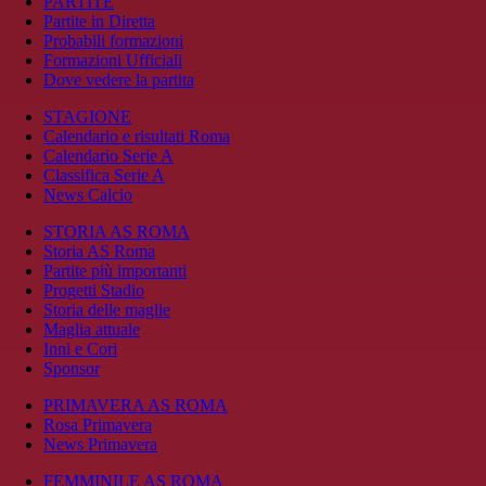
PARTITE
Partite in Diretta
Probabili formazioni
Formazioni Ufficiali
Dove vedere la partita
STAGIONE
Calendario e risultati Roma
Calendario Serie A
Classifica Serie A
News Calcio
STORIA AS ROMA
Storia AS Roma
Partite più importanti
Progetti Stadio
Storia delle maglie
Maglia attuale
Inni e Cori
Sponsor
PRIMAVERA AS ROMA
Rosa Primavera
News Primavera
FEMMINILE AS ROMA