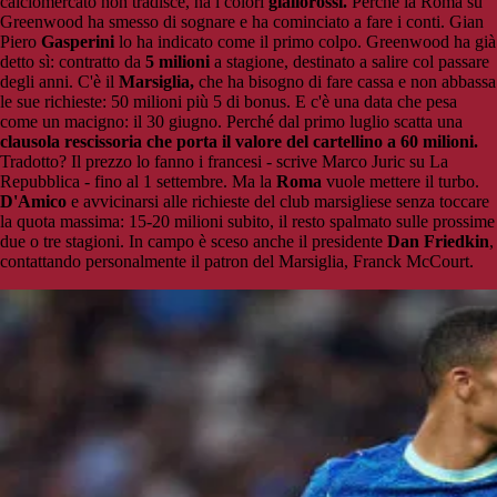
calciomercato non tradisce, ha i colori
giallorossi.
Perché la Roma su
Greenwood ha smesso di sognare e ha cominciato a fare i conti. Gian
Piero
Gasperini
lo ha indicato come il primo colpo. Greenwood ha già
detto sì: contratto da
5 milioni
a stagione, destinato a salire col passare
degli anni. C'è il
Marsiglia,
che ha bisogno di fare cassa e non abbassa
le sue richieste: 50 milioni più 5 di bonus. E c'è una data che pesa
come un macigno: il 30 giugno. Perché dal primo luglio scatta una
clausola rescissoria che porta il valore del cartellino a 60 milioni.
Tradotto? Il prezzo lo fanno i francesi - scrive Marco Juric su La
Repubblica - fino al 1 settembre. Ma la
Roma
vuole mettere il turbo.
D'Amico
e avvicinarsi alle richieste del club marsigliese senza toccare
la quota massima: 15-20 milioni subito, il resto spalmato sulle prossime
due o tre stagioni. In campo è sceso anche il presidente
Dan Friedkin
,
contattando personalmente il patron del Marsiglia, Franck McCourt.