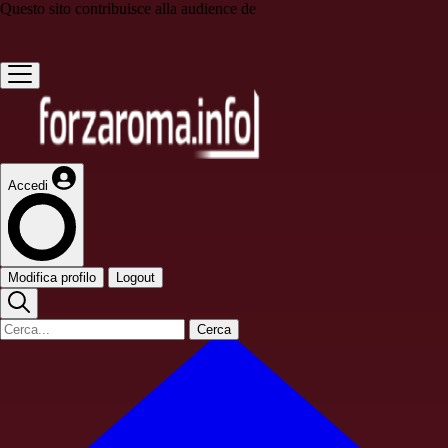
Questo sito contribuisce alla audience de
Accedi
Modifica profilo
Logout
Cerca