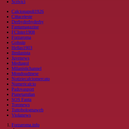
Scrivici
Calcionapoli1926
Cittaceleste
Derbyderbyderby
Fantamagazine
FCInter1908
Forzaroma
Golssip
Hellas1903
Ilmilanista
Juvenews
Mediagol
Milanistichannel
Mondoudinese
Notiziecalciomercato
Numericalcio
Padovasport
Pianetamilan
SOS Fanta
Toronews
Tuttobolognaweb
Violanews
Forzaroma.info