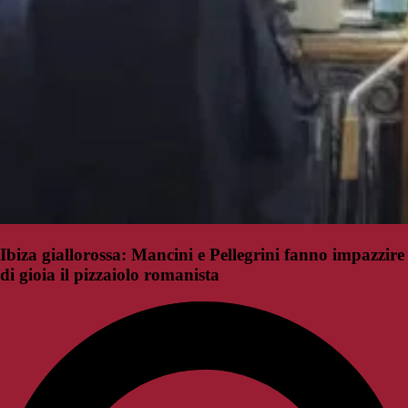
Ibiza giallorossa: Mancini e Pellegrini fanno impazzire
di gioia il pizzaiolo romanista