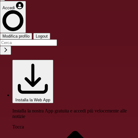
Accedi
Modifica profilo
Logout
Installa la Web App
Installa la nostra App gratuita e accedi più velocemente alle
notizie
Tocca