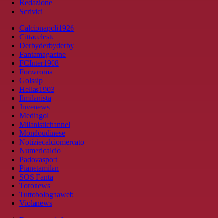
Redazione
Scrivici
Calcionapoli1926
Cittaceleste
Derbyderbyderby
Fantamagazine
FCInter1908
Forzaroma
Golssip
Hellas1903
Ilmilanista
Juvenews
Mediagol
Milanistichannel
Mondoudinese
Notiziecalciomercato
Numericalcio
Padovasport
Pianetamilan
SOS Fanta
Toronews
Tuttobolognaweb
Violanews