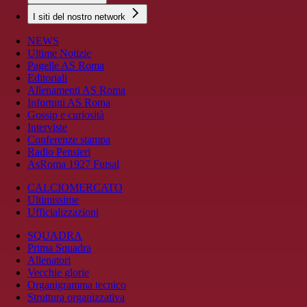
I siti del nostro network
NEWS
Ultime Notizie
Pagelle AS Roma
Editoriali
Allenamenti AS Roma
Infortuni AS Roma
Gossip e curiosità
Interviste
Conferenze stampa
Radio Pensieri
AsRoma 1927 Futsal
CALCIOMERCATO
Ultimissime
Ufficializzazioni
SQUADRA
Prima Squadra
Allenatori
Vecchie glorie
Organigramma tecnico
Struttura organizzativa