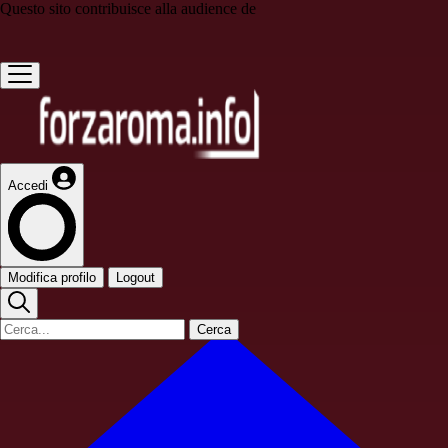
Questo sito contribuisce alla audience de
Accedi
Modifica profilo
Logout
Cerca