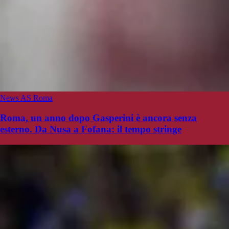
News AS Roma
Roma, un anno dopo Gasperini è ancora senza
esterno. Da Nusa a Fofana: il tempo stringe