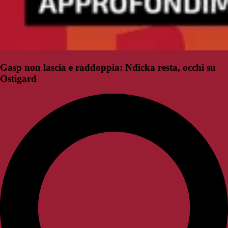
Gasp non lascia e raddoppia: Ndicka resta, occhi su
Ostigard