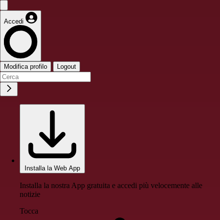
Accedi
Modifica profilo
Logout
Installa la Web App
Installa la nostra App gratuita e accedi più velocemente alle
notizie
Tocca