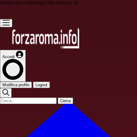
Questo sito contribuisce alla audience de
Accedi
Modifica profilo
Logout
Cerca