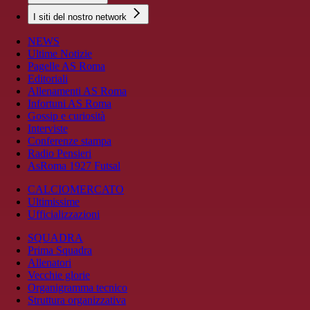
I siti del nostro network
NEWS
Ultime Notizie
Pagelle AS Roma
Editoriali
Allenamenti AS Roma
Infortuni AS Roma
Gossip e curiosità
Interviste
Conferenze stampa
Radio Pensieri
AsRoma 1927 Futsal
CALCIOMERCATO
Ultimissime
Ufficializzazioni
SQUADRA
Prima Squadra
Allenatori
Vecchie glorie
Organigramma tecnico
Struttura organizzativa