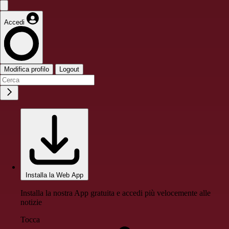
Accedi
Modifica profilo
Logout
Installa la Web App
Installa la nostra App gratuita e accedi più velocemente alle
notizie
Tocca