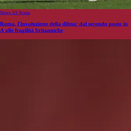
News AS Roma
Roma, l'involuzione della difesa: dal secondo posto in
A alle fragilità britanniche