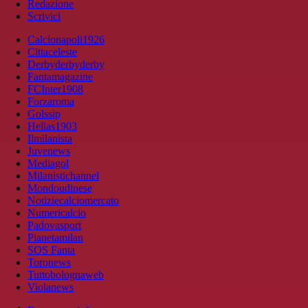
Redazione
Scrivici
Calcionapoli1926
Cittaceleste
Derbyderbyderby
Fantamagazine
FCInter1908
Forzaroma
Golssip
Hellas1903
Ilmilanista
Juvenews
Mediagol
Milanistichannel
Mondoudinese
Notiziecalciomercato
Numericalcio
Padovasport
Pianetamilan
SOS Fanta
Toronews
Tuttobolognaweb
Violanews