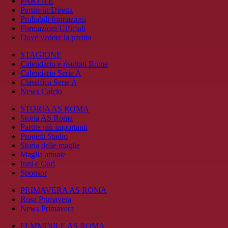
PARTITE
Partite in Diretta
Probabili formazioni
Formazioni Ufficiali
Dove vedere la partita
STAGIONE
Calendario e risultati Roma
Calendario Serie A
Classifica Serie A
News Calcio
STORIA AS ROMA
Storia AS Roma
Partite più importanti
Progetti Stadio
Storia delle maglie
Maglia attuale
Inni e Cori
Sponsor
PRIMAVERA AS ROMA
Rosa Primavera
News Primavera
FEMMINILE AS ROMA