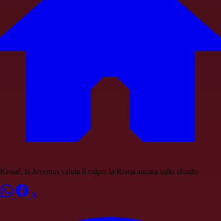
Kessié, la Juventus valuta il colpo: la Roma ancora sullo sfondo