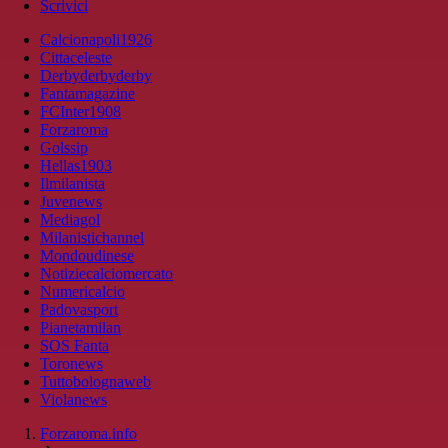
Scrivici
Calcionapoli1926
Cittaceleste
Derbyderbyderby
Fantamagazine
FCInter1908
Forzaroma
Golssip
Hellas1903
Ilmilanista
Juvenews
Mediagol
Milanistichannel
Mondoudinese
Notiziecalciomercato
Numericalcio
Padovasport
Pianetamilan
SOS Fanta
Toronews
Tuttobolognaweb
Violanews
Forzaroma.info