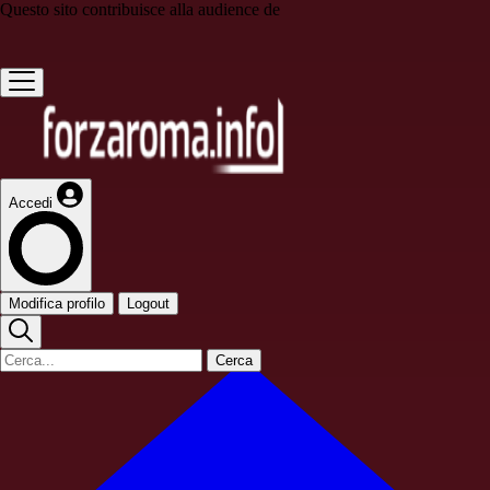
Questo sito contribuisce alla audience de
Accedi
Modifica profilo
Logout
Cerca