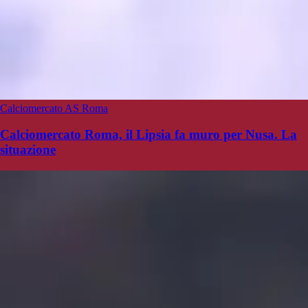
Calciomercato AS Roma
Calciomercato Roma, il Lipsia fa muro per Nusa. La
situazione