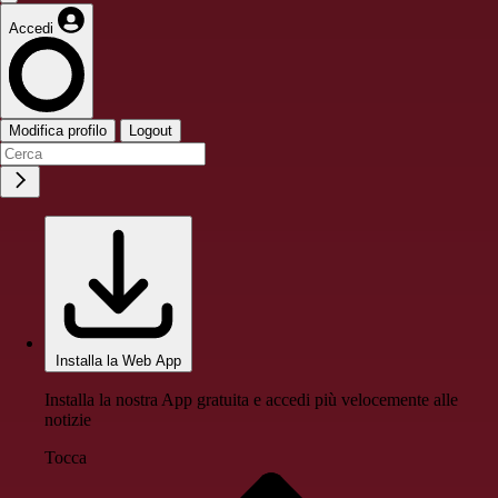
Accedi
Modifica profilo
Logout
Installa la Web App
Installa la nostra App gratuita e accedi più velocemente alle
notizie
Tocca