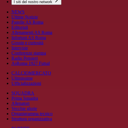
I siti del nostro network
NEWS
Ultime Notizie
Pagelle AS Roma
Editoriali
Allenamenti AS Roma
Infortuni AS Roma
Gossip e curiosità
Interviste
Conferenze stampa
Radio Pensieri
AsRoma 1927 Futsal
CALCIOMERCATO
Ultimissime
Ufficializzazioni
SQUADRA
Prima Squadra
Allenatori
Vecchie glorie
Organigramma tecnico
Struttura organizzativa