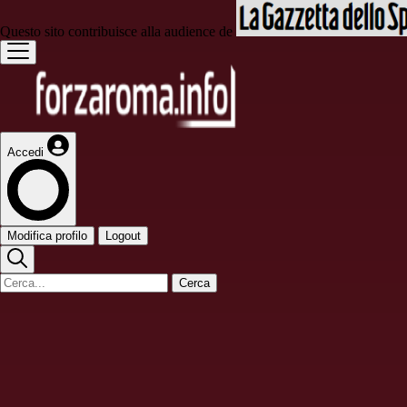
Questo sito contribuisce alla audience de
Accedi
Modifica profilo
Logout
Cerca