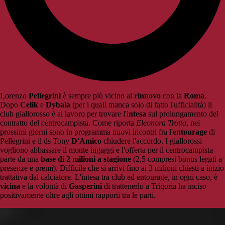
Lorenzo
Pellegrini
è sempre più vicino al
rinnovo
con la
Roma
.
Dopo
Celik
e
Dybala
(per i quali manca solo di fatto l'ufficialità) il
club giallorosso è al lavoro per trovare l'i
ntesa
sul prolungamento del
contratto del centrocampista. Come riporta
Eleonora Trotta
, nei
prossimi giorni sono in programma nuovi incontri fra l'
entourage
di
Pellegrini e il ds Tony
D'Amico
chiudere l'accordo. I giallorossi
vogliono abbassare il monte ingaggi e l'offerta per il centrocampista
parte da una
base di 2 milioni a stagione
(2,5 compresi bonus legati a
presenze e premi). Difficile che si arrivi fino ai 3 milioni chiesti a inizio
trattativa dal calciatore. L'intesa tra club ed entourage, in ogni caso, è
vicina
e la volontà di
Gasperini
di trattenerlo a Trigoria ha inciso
positivamente oltre agli ottimi rapporti tra le parti.