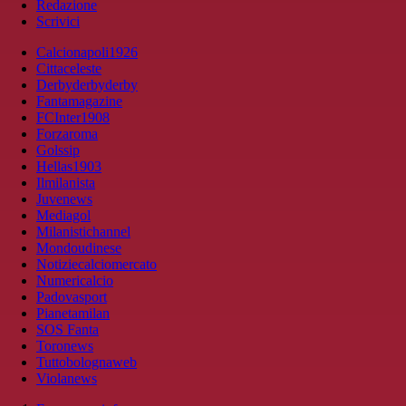
Redazione
Scrivici
Calcionapoli1926
Cittaceleste
Derbyderbyderby
Fantamagazine
FCInter1908
Forzaroma
Golssip
Hellas1903
Ilmilanista
Juvenews
Mediagol
Milanistichannel
Mondoudinese
Notiziecalciomercato
Numericalcio
Padovasport
Pianetamilan
SOS Fanta
Toronews
Tuttobolognaweb
Violanews