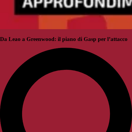
Da Leao a Greenwood: il piano di Gasp per l’attacco