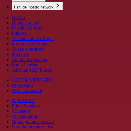
I siti del nostro network
NEWS
Ultime Notizie
Pagelle AS Roma
Editoriali
Allenamenti AS Roma
Infortuni AS Roma
Gossip e curiosità
Interviste
Conferenze stampa
Radio Pensieri
AsRoma 1927 Futsal
CALCIOMERCATO
Ultimissime
Ufficializzazioni
SQUADRA
Prima Squadra
Allenatori
Vecchie glorie
Organigramma tecnico
Struttura organizzativa