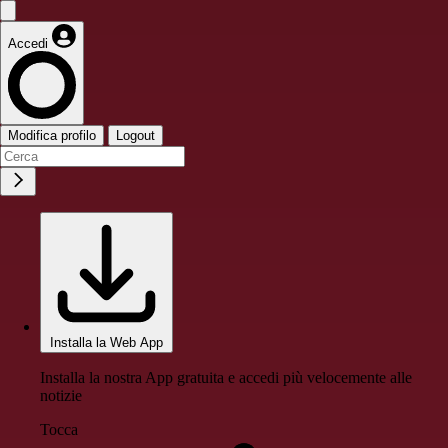
Accedi
Modifica profilo
Logout
Installa la Web App
Installa la nostra App gratuita e accedi più velocemente alle
notizie
Tocca