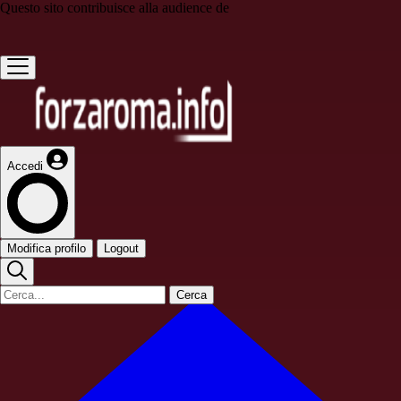
Questo sito contribuisce alla audience de
Accedi
Modifica profilo
Logout
Cerca