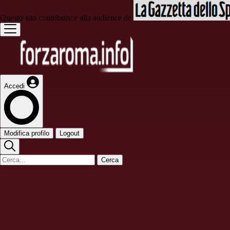
Questo sito contribuisce alla audience de
Accedi
Modifica profilo
Logout
Cerca