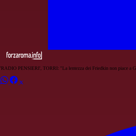
'RADIO PENSIERI', TORRI: "La lentezza dei Friedkin non piace a G