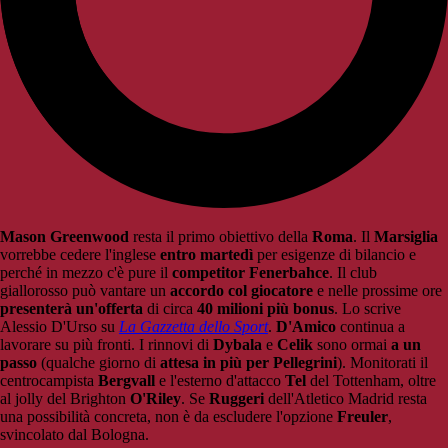
Mason Greenwood
resta il primo obiettivo della
Roma
. Il
Marsiglia
vorrebbe cedere l'inglese
entro martedì
per esigenze di bilancio e
perché in mezzo c'è pure il
competitor Fenerbahce
. Il club
giallorosso può vantare un
accordo col giocatore
e nelle prossime ore
presenterà un'offerta
di circa
40 milioni più bonus
. Lo scrive
Alessio D'Urso su
La Gazzetta dello Sport
.
D'Amico
continua a
lavorare su più fronti. I rinnovi di
Dybala
e
Celik
sono ormai
a un
passo
(qualche giorno di
attesa in più per Pellegrini
). Monitorati il
centrocampista
Bergvall
e l'esterno d'attacco
Tel
del Tottenham, oltre
al jolly del Brighton
O'Riley
. Se
Ruggeri
dell'Atletico Madrid resta
una possibilità concreta, non è da escludere l'opzione
Freuler
,
svincolato dal Bologna.