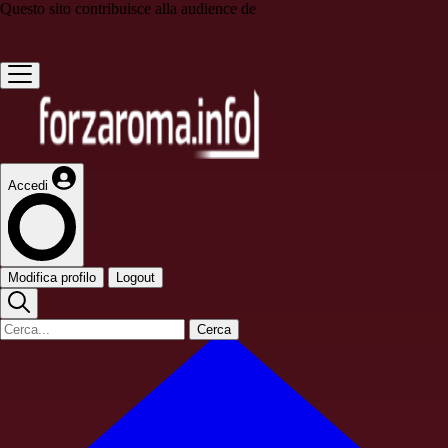
Questo sito contribuisce alla audience de
Accedi
Modifica profilo
Logout
Cerca