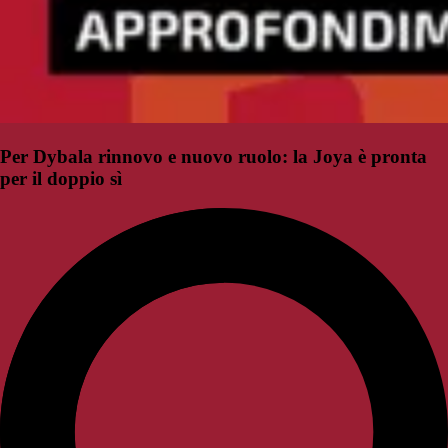
Per Dybala rinnovo e nuovo ruolo: la Joya è pronta
per il doppio sì