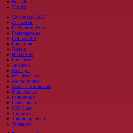
Redazione
Scrivici
Calcionapoli1926
Cittaceleste
Derbyderbyderby
Fantamagazine
FCInter1908
Forzaroma
Golssip
Hellas1903
Ilmilanista
Juvenews
Mediagol
Milanistichannel
Mondoudinese
Notiziecalciomercato
Numericalcio
Padovasport
Pianetamilan
SOS Fanta
Toronews
Tuttobolognaweb
Violanews