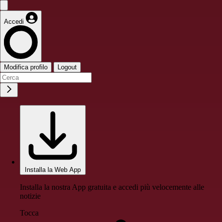
Accedi
Modifica profilo
Logout
Installa la Web App
Installa la nostra App gratuita e accedi più velocemente alle
notizie
Tocca