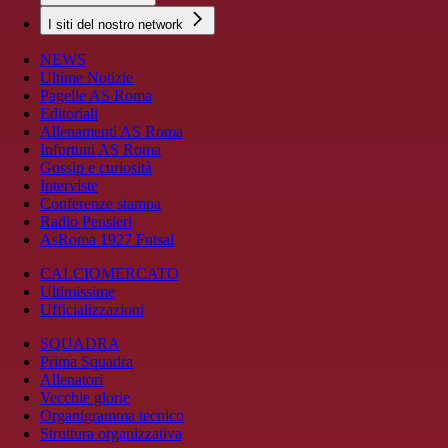
I siti del nostro network
NEWS
Ultime Notizie
Pagelle AS Roma
Editoriali
Allenamenti AS Roma
Infortuni AS Roma
Gossip e curiosità
Interviste
Conferenze stampa
Radio Pensieri
AsRoma 1927 Futsal
CALCIOMERCATO
Ultimissime
Ufficializzazioni
SQUADRA
Prima Squadra
Allenatori
Vecchie glorie
Organigramma tecnico
Struttura organizzativa