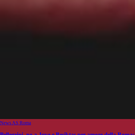
News AS Roma
Pellegrini, no a Juve e Besiktas per amore della Roma: