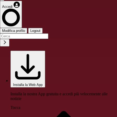
Accedi
Modifica profilo
Logout
Installa la Web App
Installa la nostra App gratuita e accedi più velocemente alle
notizie
Tocca