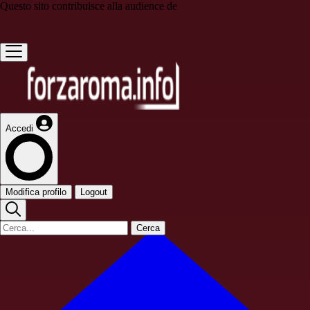
Questo sito contribuisce alla audience de
Accedi
Modifica profilo
Logout
Cerca