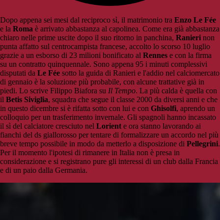
Dopo appena sei mesi dal reciproco sì, il matrimonio tra
Enzo Le Fée
e la
Roma
è arrivato abbastanza al capolinea. Come era già abbastanza
chiaro nelle prime uscite dopo il suo ritorno in panchina,
Ranieri
non
punta affatto sul centrocampista francese, accolto lo scorso 10 luglio
grazie a un esborso di 23 milioni bonificato al
Rennes
e con la firma
su un contratto quinquennale. Sono appena 95 i minuti complessivi
disputati da
Le Fée
sotto la guida di Ranieri e l'addio nel calciomercato
di gennaio è la soluzione più probabile, con alcune trattative già in
piedi. Lo scrive Filippo Biafora su
Il Tempo
. La più calda è quella con
il
Betis Siviglia
, squadra che segue il classe 2000 da diversi anni e che
in questo dicembre si è rifatta sotto con lui e con
Ghisolfi
, aprendo un
colloquio per un trasferimento invernale. Gli spagnoli hanno incassato
il sì del calciatore cresciuto nel
Lorient
e ora stanno lavorando ai
fianchi del ds giallorosso per tentare di formalizzare un accordo nel più
breve tempo possibile in modo da metterlo a disposizione di
Pellegrini
.
Per il momento l'ipotesi di rimanere in Italia non è presa in
considerazione e si registrano pure gli interessi di un club dalla Francia
e di un paio dalla Germania.