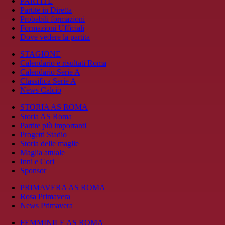
PARTITE
Partite in Diretta
Probabili formazioni
Formazioni Ufficiali
Dove vedere la partita
STAGIONE
Calendario e risultati Roma
Calendario Serie A
Classifica Serie A
News Calcio
STORIA AS ROMA
Storia AS Roma
Partite più importanti
Progetti Stadio
Storia delle maglie
Maglia attuale
Inni e Cori
Sponsor
PRIMAVERA AS ROMA
Rosa Primavera
News Primavera
FEMMINILE AS ROMA