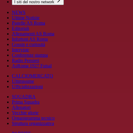
I siti del nostro network
NEWS
Ultime Notizie
Pagelle AS Roma
Editoriali
Allenamenti AS Roma
Infortuni AS Roma
Gossip e curiosità
Interviste
Conferenze stampa
Radio Pensieri
AsRoma 1927 Futsal
CALCIOMERCATO
Ultimissime
Ufficializzazioni
SQUADRA
Prima Squadra
Allenatori
Vecchie glorie
Organigramma tecnico
Struttura organizzativa