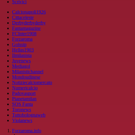
Scrivici
Calcionapoli1926
Cittaceleste
Derbyderbyderby
Fantamagazine
FCInter1908
Forzaroma
Golssip
Hellas1903
Ilmilanista
Juvenews
Mediagol
Milanistichannel
Mondoudinese
Notiziecalciomercato
Numericalcio
Padovasport
Pianetamilan
SOS Fanta
Toronews
Tuttobolognaweb
Violanews
Forzaroma.info