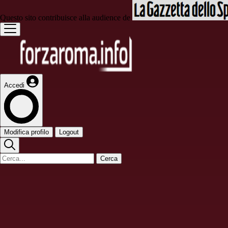
Questo sito contribuisce alla audience de
Accedi
Modifica profilo
Logout
Cerca