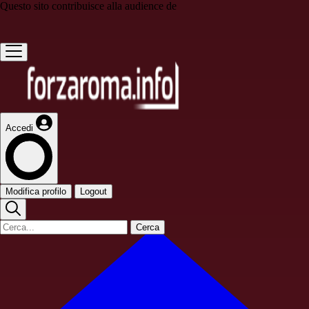
Questo sito contribuisce alla audience de
Accedi
Modifica profilo
Logout
Cerca