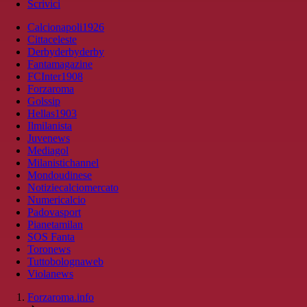
Scrivici
Calcionapoli1926
Cittaceleste
Derbyderbyderby
Fantamagazine
FCInter1908
Forzaroma
Golssip
Hellas1903
Ilmilanista
Juvenews
Mediagol
Milanistichannel
Mondoudinese
Notiziecalciomercato
Numericalcio
Padovasport
Pianetamilan
SOS Fanta
Toronews
Tuttobolognaweb
Violanews
Forzaroma.info