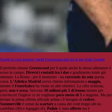
Scegli tu cosa leggere: metti Forzaroma.info tra le tue fonti Google
Il preferito rimane
Greenwood
per il quale anche lo stesso allenatore è
sceso in campo.
Diversi i contatti tra i due
e gradimento totale già
ottenuto. La Roma - per il momento - sta
correndo da sola
questa
corsa.
L’Atletico Madrid
aveva chiesto informazioni a
maggio,
mentre il
Fenerbahce
ha virato su altri obiettivi. La cifra richiesta,
però,
non è scesa
. Servono
50 milioni più 5 di bonus
mentre per
convincere l'inglese ce ne vogliono
poco meno di 5
a stagione. Ma per
inviare la prima offerta ufficiale prima c'è bisogno di
cedere.
Summerville
è ormai da
scartare
a causa dei costi troppi alti tra
cartellino (40) e ingaggio (6).
Pulisic
è stato
offerto
ma è