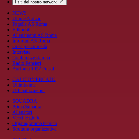
I siti del nostro network
NEWS
Ultime Notizie
Pagelle AS Roma
Editoriali
Allenamenti AS Roma
Infortuni AS Roma
Gossip e curiosità
Interviste
Conferenze stampa
Radio Pensieri
AsRoma 1927 Futsal
CALCIOMERCATO
Ultimissime
Ufficializzazioni
SQUADRA
Prima Squadra
Allenatori
Vecchie glorie
Organigramma tecnico
Struttura organizzativa