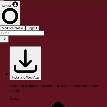
Accedi
Modifica profilo
Logout
Installa la Web App
Installa la nostra App gratuita e accedi più velocemente alle
notizie
Tocca