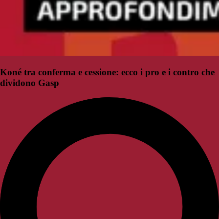
Koné tra conferma e cessione: ecco i pro e i contro che
dividono Gasp