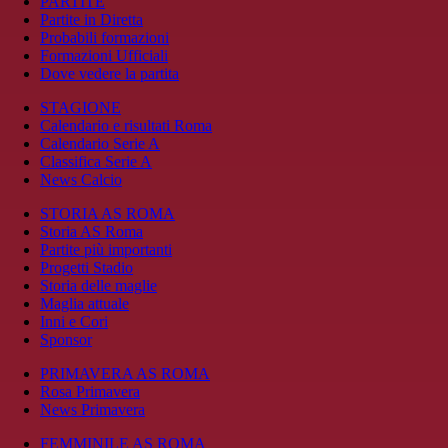
PARTITE
Partite in Diretta
Probabili formazioni
Formazioni Ufficiali
Dove vedere la partita
STAGIONE
Calendario e risultati Roma
Calendario Serie A
Classifica Serie A
News Calcio
STORIA AS ROMA
Storia AS Roma
Partite più importanti
Progetti Stadio
Storia delle maglie
Maglia attuale
Inni e Cori
Sponsor
PRIMAVERA AS ROMA
Rosa Primavera
News Primavera
FEMMINILE AS ROMA