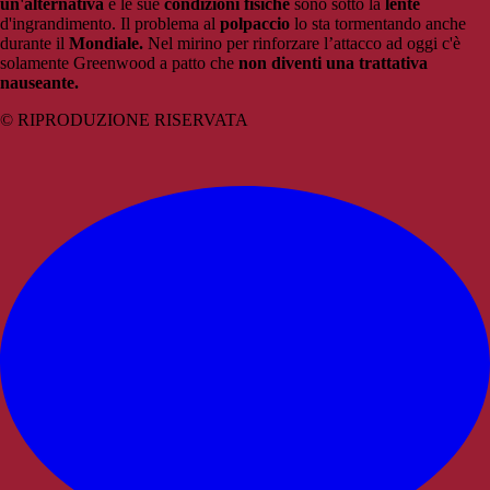
un'alternativa
e le sue
condizioni fisiche
sono sotto la
lente
d'ingrandimento. Il problema al
polpaccio
lo sta tormentando anche
durante il
Mondiale.
Nel mirino per rinforzare l’attacco ad oggi c'è
solamente Greenwood a patto che
non diventi una trattativa
nauseante.
© RIPRODUZIONE RISERVATA