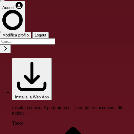
Accedi
Modifica profilo
Logout
Installa la Web App
Installa la nostra App gratuita e accedi più velocemente alle
notizie
Tocca