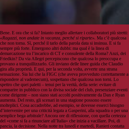
Bene. E ora che si fa? Intanto meglio allertare i collaboratori più stretti:
«Ragazzi, non andate in vacanza, perché si riparte».
Ma c’è qualcosa
che non torna. Sì, perché il tarlo della parola data si insinua. E si fa
sempre più forte. Emergono altri dubbi: ma qual è la linea di
demarcazione tra l’incarico di CT e consulente della Roma? Anzi, dei
Friedkin? Da via Allegri percepiscono che qualcosa lo preoccupa e
provano a tranquillizzarlo. Gli inviano delle linee guida che Claudio
gira alla proprietà. E qui, per la seconda volta, avverte una strana
sensazione. Sia lui che la FIGC (che aveva provveduto correttamente a
rispondere al vademecum), sospettano che qualcosa non torni. Lo
spettro che quei paletti – tenui per la verità, della serie: evitare di
comparire in pubblico con la divisa sociale del club, presenziare eventi
come dirigente – non siano stati accolti positivamente da Dan e Ryan
aumenta. Del resto, gli scenari in una stagione possono essere
molteplici. Cosa accadrebbe, ad esempio, se dovesse esserci bisogno
d’intervenire per una criticità legata a Gasperini, alla squadra o per una
semplice bega arbitrale? Ancora ore di riflessione, con quella certezza
del «come si fa a rinunciare all’Italia» che inizia a vacillare. Poi, di
pancia, la decisione. Nella notte tra lunedì e martedì, Ranieri contatta