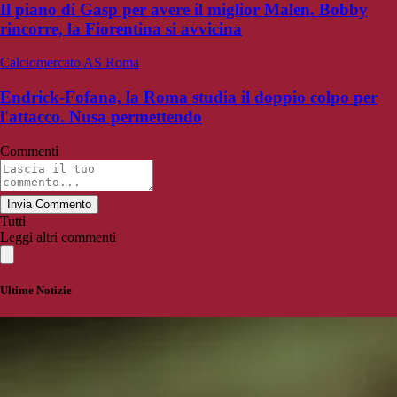
Il piano di Gasp per avere il miglior Malen. Bobby
rincorre, la Fiorentina si avvicina
Calciomercato AS Roma
Endrick-Fofana, la Roma studia il doppio colpo per
l'attacco. Nusa permettendo
Commenti
Invia Commento
Tutti
Leggi altri commenti
Ultime Notizie