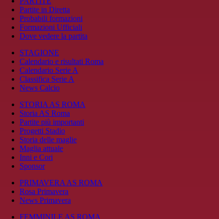
PARTITE
Partite in Diretta
Probabili formazioni
Formazioni Ufficiali
Dove vedere la partita
STAGIONE
Calendario e risultati Roma
Calendario Serie A
Classifica Serie A
News Calcio
STORIA AS ROMA
Storia AS Roma
Partite più importanti
Progetti Stadio
Storia delle maglie
Maglia attuale
Inni e Cori
Sponsor
PRIMAVERA AS ROMA
Rosa Primavera
News Primavera
FEMMINILE AS ROMA