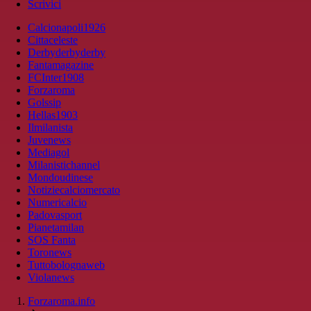
Scrivici
Calcionapoli1926
Cittaceleste
Derbyderbyderby
Fantamagazine
FCInter1908
Forzaroma
Golssip
Hellas1903
Ilmilanista
Juvenews
Mediagol
Milanistichannel
Mondoudinese
Notiziecalciomercato
Numericalcio
Padovasport
Pianetamilan
SOS Fanta
Toronews
Tuttobolognaweb
Violanews
Forzaroma.info