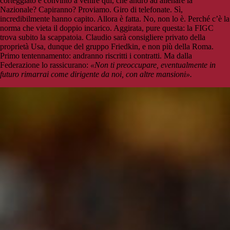
corteggiato e convinto a venire qui, che andrò ad allenare la
Nazionale? Capiranno? Proviamo. Giro di telefonate. Sì,
incredibilmente hanno capito. Allora è fatta. No, non lo è. Perché c’è la
norma che vieta il doppio incarico. Aggirata, pure questa: la FIGC
trova subito la scappatoia. Claudio sarà consigliere privato della
proprietà Usa, dunque del gruppo Friedkin, e non più della Roma.
Primo tentennamento: andranno riscritti i contratti. Ma dalla
Federazione lo rassicurano:
«Non ti preoccupare, eventualmente in
futuro rimarrai come dirigente da noi, con altre mansioni».