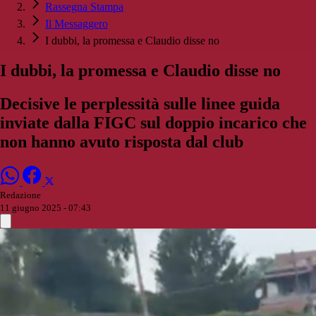
Rassegna Stampa
Il Messaggero
I dubbi, la promessa e Claudio disse no
I dubbi, la promessa e Claudio disse no
Decisive le perplessità sulle linee guida
inviate dalla FIGC sul doppio incarico che
non hanno avuto risposta dal club
Redazione
11 giugno 2025 - 07:43