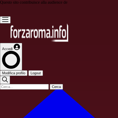
Questo sito contribuisce alla audience de
Accedi
Modifica profilo
Logout
Cerca