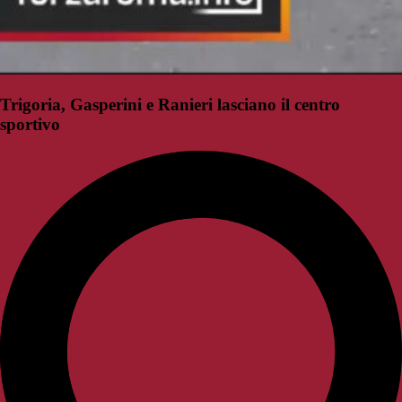
Trigoria, Gasperini e Ranieri lasciano il centro
sportivo