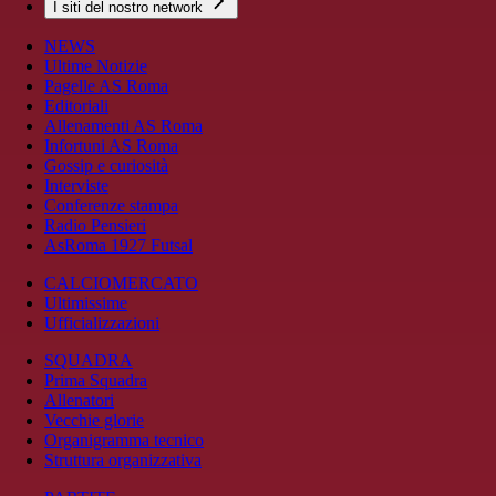
I siti del nostro network
NEWS
Ultime Notizie
Pagelle AS Roma
Editoriali
Allenamenti AS Roma
Infortuni AS Roma
Gossip e curiosità
Interviste
Conferenze stampa
Radio Pensieri
AsRoma 1927 Futsal
CALCIOMERCATO
Ultimissime
Ufficializzazioni
SQUADRA
Prima Squadra
Allenatori
Vecchie glorie
Organigramma tecnico
Struttura organizzativa