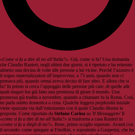
«Come si fa a dire di no all’Italia?».
Già, come si fa? Una domanda
che Claudio Ranieri, negli ultimi due giorni, si è ripetuto e ha reiterato
almeno una decina di volte alle persone a lui vicine. Perché l’azzurro è
il sogno materializzatosi all’improvviso, a 73 anni, quando non ci
pensava più, quando ormai aveva deciso di fare altro. E allora che si
fa? In primis si cerca l’appoggio delle persone più care, di quelle alle
quali magari hai già fatto una promessa di girare il mondo. Una
promessa già tradita a novembre, quando a chiamare fu la Roma. Così,
ne parla subito domenica a cena. Qualche leggera perplessità iniziale
viene spazzata via dall’entusiasmo con il quale Claudio illustra la
proposta. Come riportato da
Stefano Carina
su
'Il Messaggero'
Il
«come si fa a dire di no all’Italia?»
si trasforma a casa Ranieri in
«come si fa a dirgli di no?».
Bene, primo scoglio superato .Avanti con
il secondo: come spiegare ai Friedkin, e soprattutto a Gasperini, che ho