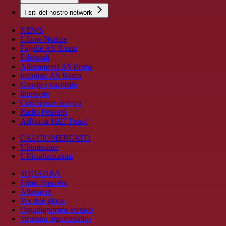
I siti del nostro network
NEWS
Ultime Notizie
Pagelle AS Roma
Editoriali
Allenamenti AS Roma
Infortuni AS Roma
Gossip e curiosità
Interviste
Conferenze stampa
Radio Pensieri
AsRoma 1927 Futsal
CALCIOMERCATO
Ultimissime
Ufficializzazioni
SQUADRA
Prima Squadra
Allenatori
Vecchie glorie
Organigramma tecnico
Struttura organizzativa