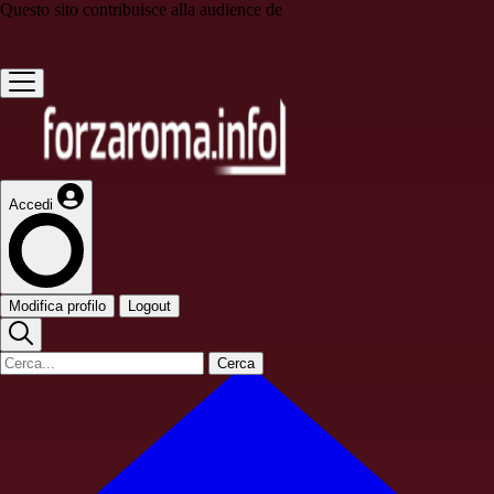
Questo sito contribuisce alla audience de
Accedi
Modifica profilo
Logout
Cerca