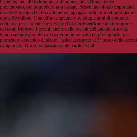
Capitale, ma i 40 milioni più 2 di bonus che la Roma aveva
preventivato, ora potrebbero non bastare. Serve uno sforzo importante,
un investimento che, tra cartellino e ingaggio lordo, dovrebbe superare
quota 80 milioni. Una cifra da spalmare su cinque anni di contratto,
certo, ma per la quale è necessario l'ok dei
Friedkin
e del loro uomo
dei conti Morrow. I texani, anche nelle recenti call andate in scena,
hanno sempre garantito a Gasperini un mercato da protagonisti, per
permettere al tecnico di alzare l'asticella rispetto al 3° posto dello scorso
campionato. Ora serve passare dalle parole ai fatti.