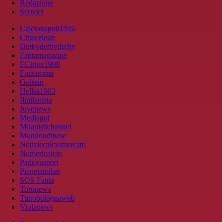
Redazione
Scrivici
Calcionapoli1926
Cittaceleste
Derbyderbyderby
Fantamagazine
FCInter1908
Forzaroma
Golssip
Hellas1903
Ilmilanista
Juvenews
Mediagol
Milanistichannel
Mondoudinese
Notiziecalciomercato
Numericalcio
Padovasport
Pianetamilan
SOS Fanta
Toronews
Tuttobolognaweb
Violanews