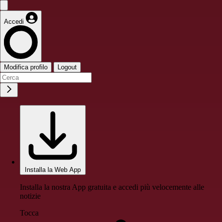
Accedi
Modifica profilo
Logout
Installa la Web App
Installa la nostra App gratuita e accedi più velocemente alle
notizie
Tocca