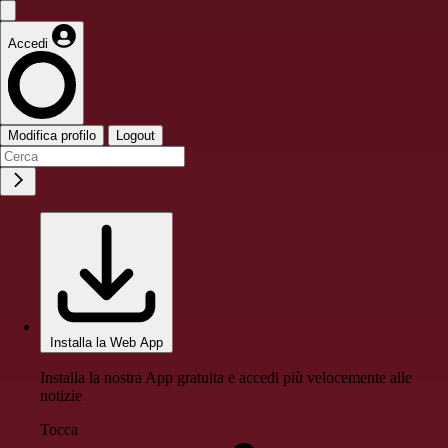
Accedi
Modifica profilo
Logout
Installa la Web App
Installa la nostra App gratuita e accedi più velocemente alle
notizie
Tocca