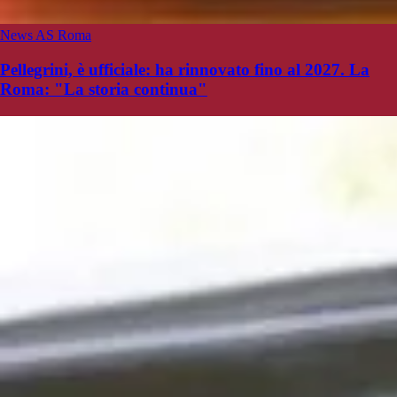
News AS Roma
Pellegrini, è ufficiale: ha rinnovato fino al 2027. La
Roma: "La storia continua"