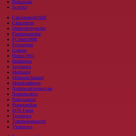
Redazione
Scrivici
Calcionapoli1926
Cittaceleste
Derbyderbyderby
Fantamagazine
FCInter1908
Forzaroma
Golssip
Hellas1903
Ilmilanista
Juvenews
Mediagol
Milanistichannel
Mondoudinese
Notiziecalciomercato
Numericalcio
Padovasport
Pianetamilan
SOS Fanta
Toronews
Tuttobolognaweb
Violanews