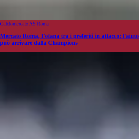
Calciomercato AS Roma
Mercato Roma, Fofana tra i preferiti in attacco: l'aiuto
può arrivare dalla Champions