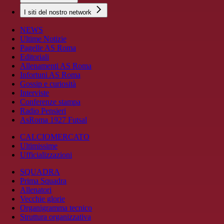
I siti del nostro network
NEWS
Ultime Notizie
Pagelle AS Roma
Editoriali
Allenamenti AS Roma
Infortuni AS Roma
Gossip e curiosità
Interviste
Conferenze stampa
Radio Pensieri
AsRoma 1927 Futsal
CALCIOMERCATO
Ultimissime
Ufficializzazioni
SQUADRA
Prima Squadra
Allenatori
Vecchie glorie
Organigramma tecnico
Struttura organizzativa