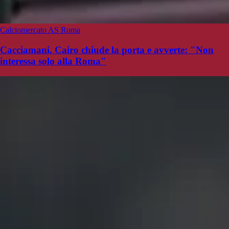
Calciomercato AS Roma
Cacciamani, Cairo chiude la porta e avverte: "Non
interessa solo alla Roma"