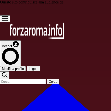
Questo sito contribuisce alla audience de
Accedi
Modifica profilo
Logout
Cerca