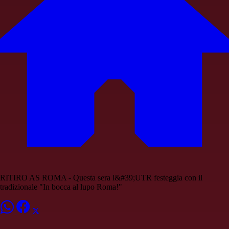
RITIRO AS ROMA - Questa sera l&#39;UTR festeggia con il
tradizionale "In bocca al lupo Roma!"