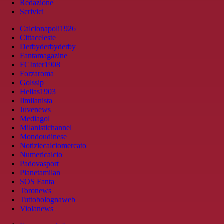
Redazione
Scrivici
Calcionapoli1926
Cittaceleste
Derbyderbyderby
Fantamagazine
FCInter1908
Forzaroma
Golssip
Hellas1903
Ilmilanista
Juvenews
Mediagol
Milanistichannel
Mondoudinese
Notiziecalciomercato
Numericalcio
Padovasport
Pianetamilan
SOS Fanta
Toronews
Tuttobolognaweb
Violanews