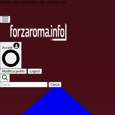
Questo sito contribuisce alla audience de
Accedi
Modifica profilo
Logout
Cerca