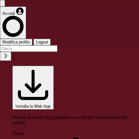
Accedi
Modifica profilo
Logout
Installa la Web App
Installa la nostra App gratuita e accedi più velocemente alle
notizie
Tocca