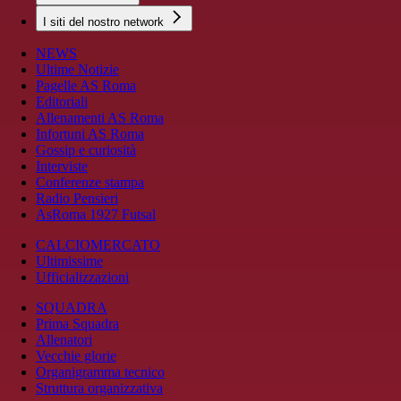
I siti del nostro network
NEWS
Ultime Notizie
Pagelle AS Roma
Editoriali
Allenamenti AS Roma
Infortuni AS Roma
Gossip e curiosità
Interviste
Conferenze stampa
Radio Pensieri
AsRoma 1927 Futsal
CALCIOMERCATO
Ultimissime
Ufficializzazioni
SQUADRA
Prima Squadra
Allenatori
Vecchie glorie
Organigramma tecnico
Struttura organizzativa