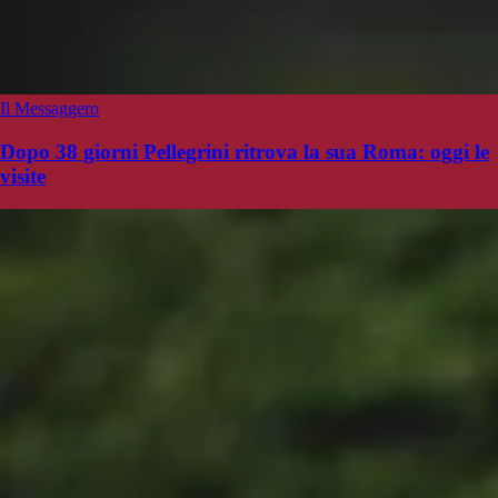
Il Messaggero
Dopo 38 giorni Pellegrini ritrova la sua Roma: oggi le
visite