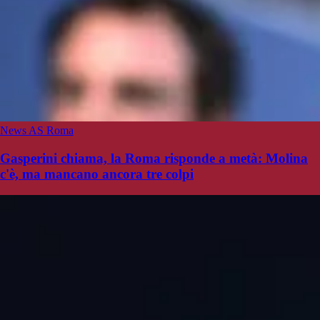
News AS Roma
Gasperini chiama, la Roma risponde a metà: Molina
c'è, ma mancano ancora tre colpi