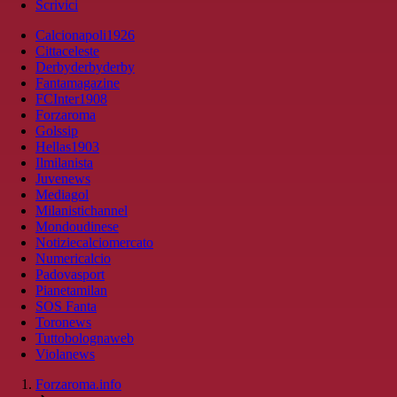
Scrivici
Calcionapoli1926
Cittaceleste
Derbyderbyderby
Fantamagazine
FCInter1908
Forzaroma
Golssip
Hellas1903
Ilmilanista
Juvenews
Mediagol
Milanistichannel
Mondoudinese
Notiziecalciomercato
Numericalcio
Padovasport
Pianetamilan
SOS Fanta
Toronews
Tuttobolognaweb
Violanews
Forzaroma.info