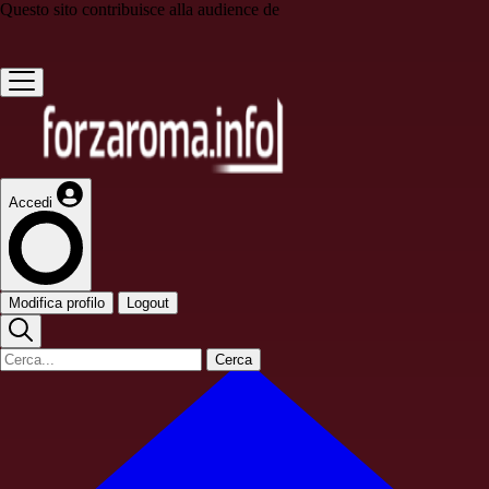
Questo sito contribuisce alla audience de
Accedi
Modifica profilo
Logout
Cerca