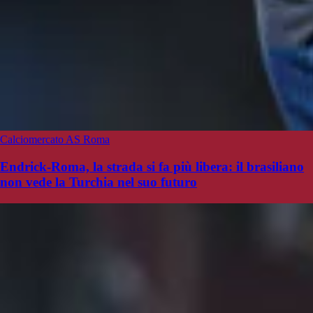
Calciomercato AS Roma
Endrick-Roma, la strada si fa più libera: il brasiliano
non vede la Turchia nel suo futuro