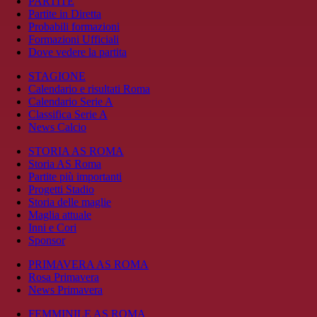
PARTITE
Partite in Diretta
Probabili formazioni
Formazioni Ufficiali
Dove vedere la partita
STAGIONE
Calendario e risultati Roma
Calendario Serie A
Classifica Serie A
News Calcio
STORIA AS ROMA
Storia AS Roma
Partite più importanti
Progetti Stadio
Storia delle maglie
Maglia attuale
Inni e Cori
Sponsor
PRIMAVERA AS ROMA
Rosa Primavera
News Primavera
FEMMINILE AS ROMA