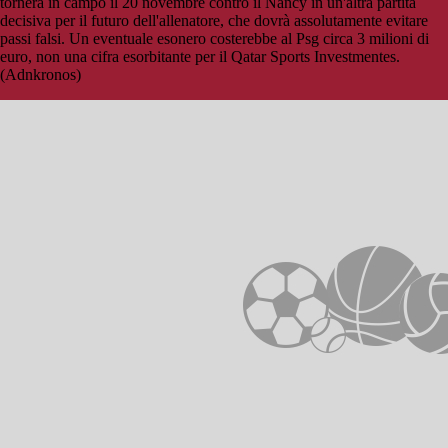
tornerà in campo il 20 novembre contro il Nancy in un'altra partita
decisiva per il futuro dell'allenatore, che dovrà assolutamente evitare
passi falsi. Un eventuale esonero costerebbe al Psg circa 3 milioni di
euro, non una cifra esorbitante per il Qatar Sports Investmentes.
(Adnkronos)