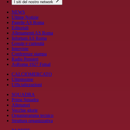
I siti del nostro network
NEWS
Ultime Notizie
Pagelle AS Roma
Editoriali
Allenamenti AS Roma
Infortuni AS Roma
Gossip e curiosità
Interviste
Conferenze stampa
Radio Pensieri
AsRoma 1927 Futsal
CALCIOMERCATO
Ultimissime
Ufficializzazioni
SQUADRA
Prima Squadra
Allenatori
Vecchie glorie
Organigramma tecnico
Struttura organizzativa