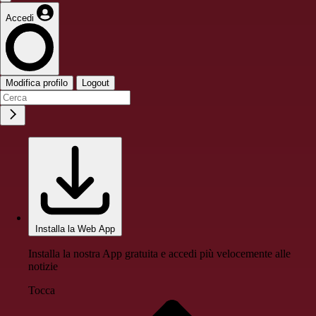
Accedi
Modifica profilo
Logout
Installa la Web App
Installa la nostra App gratuita e accedi più velocemente alle
notizie
Tocca