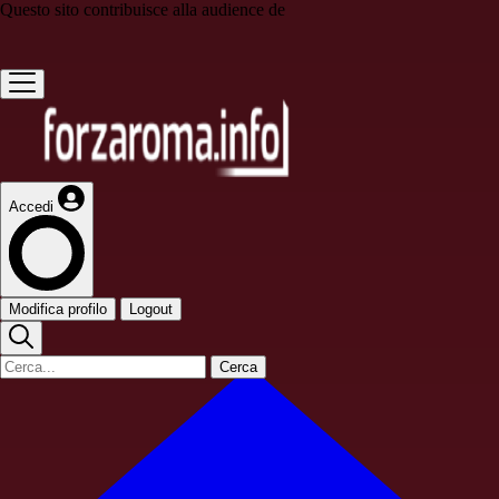
Questo sito contribuisce alla audience de
Accedi
Modifica profilo
Logout
Cerca