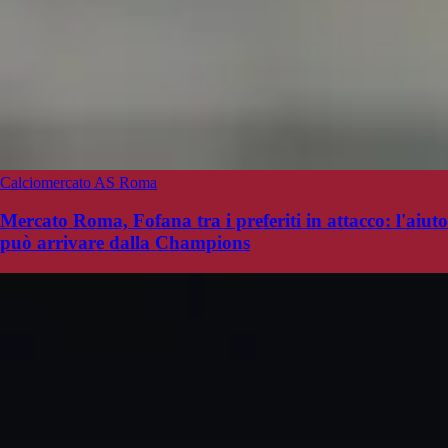
Calciomercato AS Roma
Mercato Roma, Fofana tra i preferiti in attacco: l'aiuto
può arrivare dalla Champions