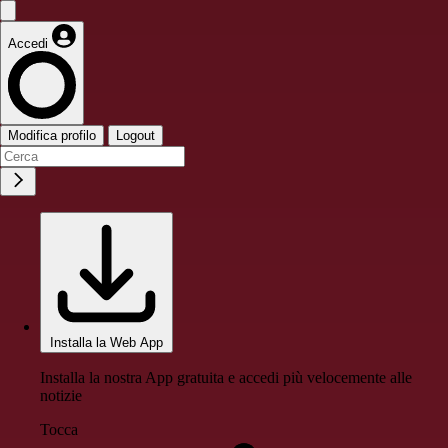
Accedi
Modifica profilo
Logout
Installa la Web App
Installa la nostra App gratuita e accedi più velocemente alle
notizie
Tocca