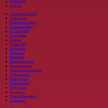
Redazione
Scrivici
Calcionapoli1926
Cittaceleste
Derbyderbyderby
Fantamagazine
FCInter1908
Forzaroma
Golssip
Hellas1903
Ilmilanista
Juvenews
Mediagol
Milanistichannel
Mondoudinese
Notiziecalciomercato
Numericalcio
Padovasport
Pianetamilan
SOS Fanta
Toronews
Tuttobolognaweb
Violanews