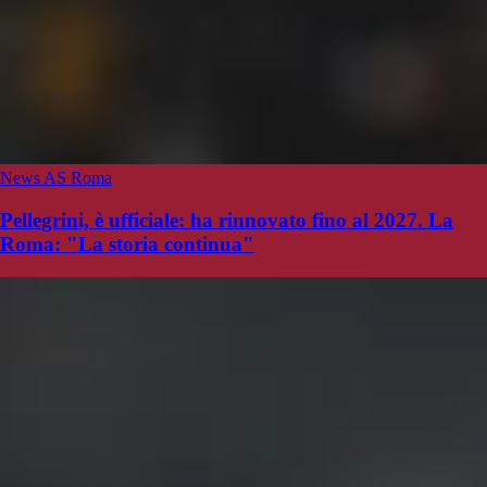
News AS Roma
Pellegrini, è ufficiale: ha rinnovato fino al 2027. La
Roma: "La storia continua"