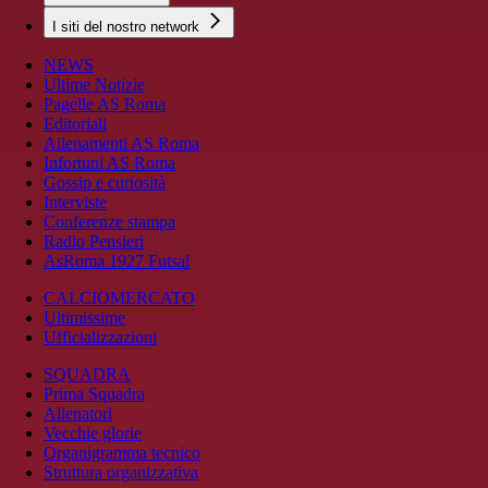
I siti del nostro network
NEWS
Ultime Notizie
Pagelle AS Roma
Editoriali
Allenamenti AS Roma
Infortuni AS Roma
Gossip e curiosità
Interviste
Conferenze stampa
Radio Pensieri
AsRoma 1927 Futsal
CALCIOMERCATO
Ultimissime
Ufficializzazioni
SQUADRA
Prima Squadra
Allenatori
Vecchie glorie
Organigramma tecnico
Struttura organizzativa