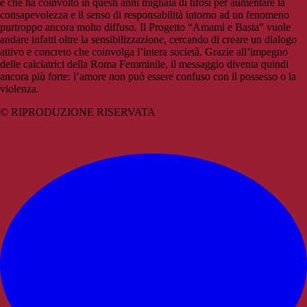
e che ha coinvolto in questi anni migliaia di tifosi per aumentare la
consapevolezza e il senso di responsabilità intorno ad un fenomeno
purtroppo ancora molto diffuso. Il Progetto “Amami e Basta” vuole
andare infatti oltre la sensibilizzazione, cercando di creare un dialogo
attivo e concreto che coinvolga l’intera società. Grazie all’impegno
delle calciatrici della Roma Femminile, il messaggio diventa quindi
ancora più forte: l’amore non può essere confuso con il possesso o la
violenza.
© RIPRODUZIONE RISERVATA