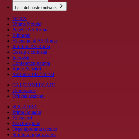
I siti del nostro network
NEWS
Ultime Notizie
Pagelle AS Roma
Editoriali
Allenamenti AS Roma
Infortuni AS Roma
Gossip e curiosità
Interviste
Conferenze stampa
Radio Pensieri
AsRoma 1927 Futsal
CALCIOMERCATO
Ultimissime
Ufficializzazioni
SQUADRA
Prima Squadra
Allenatori
Vecchie glorie
Organigramma tecnico
Struttura organizzativa