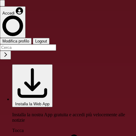
Accedi
Modifica profilo
Logout
Installa la Web App
Installa la nostra App gratuita e accedi più velocemente alle
notizie
Tocca