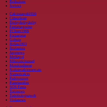
Redazione
Scrivici
Calcionapoli1926
Cittaceleste
Derbyderbyderby
Fantamagazine
FCInter1908
Forzaroma
Golssip
Hellas1903
Ilmilanista
Juvenews
Mediagol
Milanistichannel
Mondoudinese
Notiziecalciomercato
Numericalcio
Padovasport
Pianetamilan
SOS Fanta
Toronews
Tuttobolognaweb
Violanews