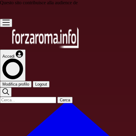
Questo sito contribuisce alla audience de
Accedi
Modifica profilo
Logout
Cerca