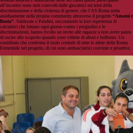
all’incontro sono stati coinvolti dalle giocatrici sui temi della
discriminazione e della violenza di genere, che l’AS Roma tratta
assiduamente nella propria community attraverso il progetto
“Amami e
Basta”
. Valdezate e Pandini, raccontando la loro esperienza di
calciatrici che lottano ogni giorno contro i pregiudizi e le
discriminazioni, hanno rivolto un invito alle ragazze a non avere paura
di uscire allo scoperto quando sono vittime di abusi e bullismo. Un
contributo che conferma il ruolo centrale di tutte le atlete della Roma
Femminile nel progetto, di cui sono ambasciatrici convinte e proattive.