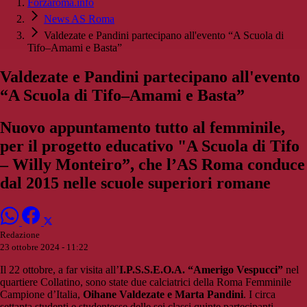
Forzaroma.info
News AS Roma
Valdezate e Pandini partecipano all'evento “A Scuola di
Tifo–Amami e Basta”
Valdezate e Pandini partecipano all'evento
“A Scuola di Tifo–Amami e Basta”
Nuovo appuntamento tutto al femminile,
per il progetto educativo "A Scuola di Tifo
– Willy Monteiro”, che l’AS Roma conduce
dal 2015 nelle scuole superiori romane
Redazione
23 ottobre 2024 - 11:22
Il 22 ottobre, a far visita all’
I.P.S.S.E.O.A. “Amerigo Vespucci”
nel
quartiere Collatino, sono state due calciatrici della Roma Femminile
Campione d’Italia,
Oihane Valdezate e Marta Pandini
. I circa
settanta studenti e studentesse delle sei classi quinte partecipanti