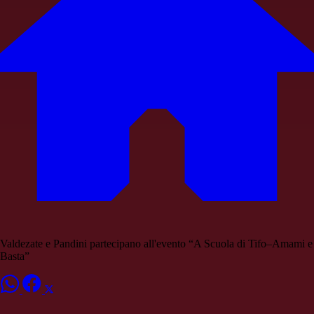
Valdezate e Pandini partecipano all'evento “A Scuola di Tifo–Amami e
Basta”