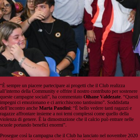
“È sempre un piacere partecipare ai progetti che il Club realizza
all’interno della Community e offrire il nostro contributo per sostenere
queste campagne sociali”, ha commentato
Oihane Valdezate
. “Questi
impegni ci emozionano e ci arricchiscono tantissimo”. Soddisfatta
dell’incontro anche
Marta Pandini
: “È bello vedere tanti ragazzi e
ragazze affrontare insieme a noi temi complessi come quello della
violenza di genere. È la dimostrazione che il calcio può entrare nelle
scuole portando benefici enormi”.
Prosegue così la campagna che il Club ha lanciato nel novembre 2020