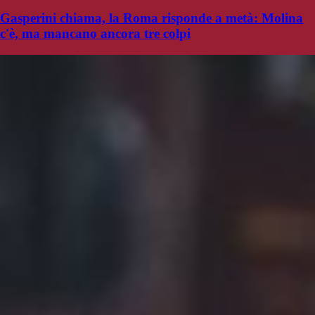
Gasperini chiama, la Roma risponde a metà: Molina
c'è, ma mancano ancora tre colpi