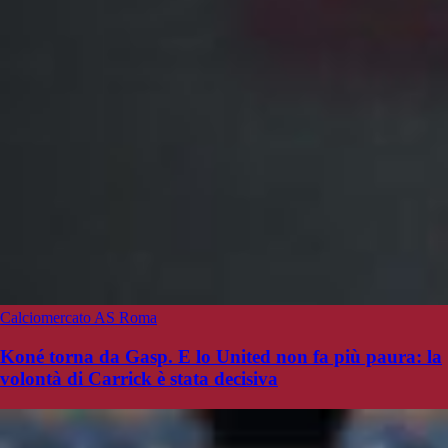
Calciomercato AS Roma
Koné torna da Gasp. E lo United non fa più paura: la
volontà di Carrick è stata decisiva