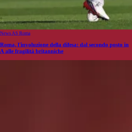
News AS Roma
Roma, l'involuzione della difesa: dal secondo posto in
A alle fragilità britanniche