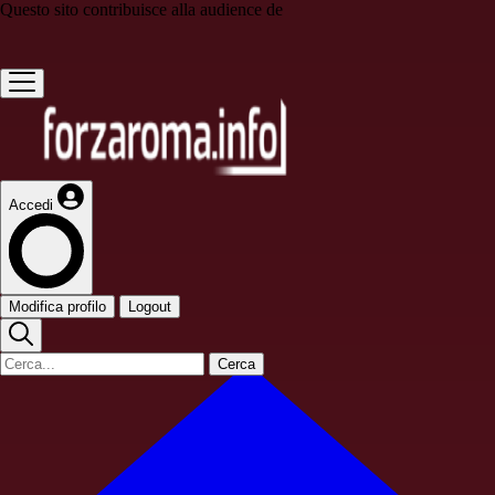
Questo sito contribuisce alla audience de
Accedi
Modifica profilo
Logout
Cerca