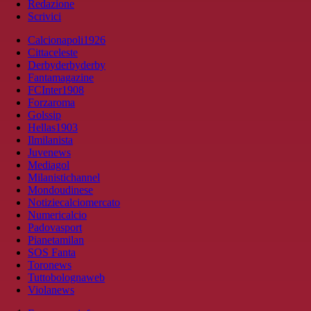
Redazione
Scrivici
Calcionapoli1926
Cittaceleste
Derbyderbyderby
Fantamagazine
FCInter1908
Forzaroma
Golssip
Hellas1903
Ilmilanista
Juvenews
Mediagol
Milanistichannel
Mondoudinese
Notiziecalciomercato
Numericalcio
Padovasport
Pianetamilan
SOS Fanta
Toronews
Tuttobolognaweb
Violanews