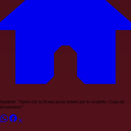
Spalletti: "Spero che la Roma possa lottare per lo scudetto. Gasp mi
incuriosisce"