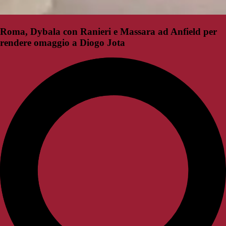
Roma, Dybala con Ranieri e Massara ad Anfield per
rendere omaggio a Diogo Jota