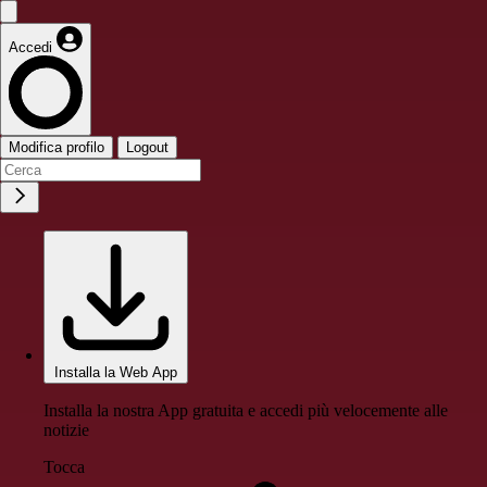
Accedi
Modifica profilo
Logout
Installa la Web App
Installa la nostra App gratuita e accedi più velocemente alle
notizie
Tocca