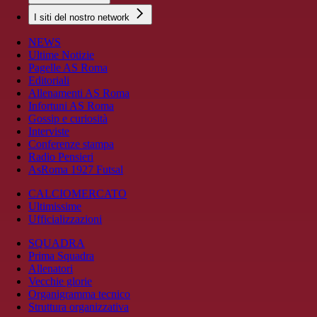
I siti del nostro network
NEWS
Ultime Notizie
Pagelle AS Roma
Editoriali
Allenamenti AS Roma
Infortuni AS Roma
Gossip e curiosità
Interviste
Conferenze stampa
Radio Pensieri
AsRoma 1927 Futsal
CALCIOMERCATO
Ultimissime
Ufficializzazioni
SQUADRA
Prima Squadra
Allenatori
Vecchie glorie
Organigramma tecnico
Struttura organizzativa