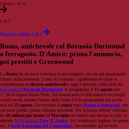
1 giugno - 20:20
1 di 3
Prossima scheda 1 di 3
Roma, amichevole col Borussia Dortmund
a ferragosto. D'Amico: prima l'annuncio,
poi prestiti e Greenwood
La
Roma
ha da poco concluso la sua stagione, ma sta già preparando
l'inizio della prossima. Come di consueto, i giallorossi in estate si
cimenteranno in
diverse amichevoli
e oggi è arrivata l'ufficialità del
test contro il
Borussia Dortmund
, in programma il
15 agosto
alle
17:30 al
Signal Iduna Park
. Ad annunciarlo il club tedesco sui propri
canali social, mentre l'inizio della Serie A è in programma nel week-
end del
23 agosto
. Sul mercato il
sogno
resta
Mason Greenwood
, per
cui sono partiti i primi colloqui informali. Per la prima offerta 'ufficiale,
da
40 milioni più bonus
(il
Marsiglia
ne chiede una decina in più), si
attende
l'ufficialità di
Tony D'Amico
. Sul centravanti inglese, in queste
ore, è
forte il pressing del Fenerbahce
, che avrebbe già avviato