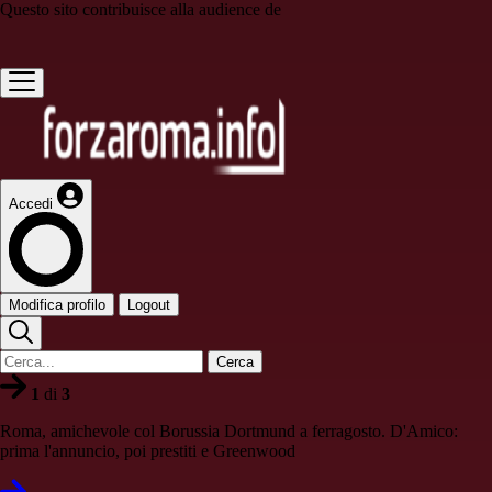
Questo sito contribuisce alla audience de
Accedi
Modifica profilo
Logout
Cerca
1
di
3
Roma, amichevole col Borussia Dortmund a ferragosto. D'Amico:
prima l'annuncio, poi prestiti e Greenwood