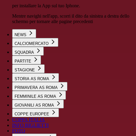
per installare la App sul tuo Iphone.
Mentre navighi nell'app, scorri il dito da sinistra a destra dello
schermo per tornare alle pagine precedenti
NEWS
CALCIOMERCATO
SQUADRA
PARTITE
STAGIONE
STORIA AS ROMA
PRIMAVERA AS ROMA
FEMMINILE AS ROMA
GIOVANILI AS ROMA
COPPE EUROPEE
COPPA ITALIA
INFO BIGLIETTI
FOTO