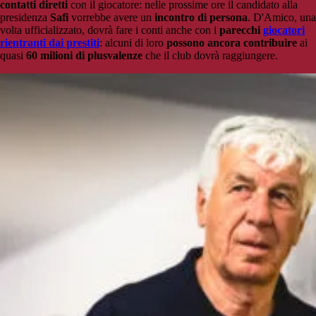
contatti diretti
con il giocatore: nelle prossime ore il candidato alla
presidenza
Safi
vorrebbe avere un
incontro di persona
. D'Amico, una
volta ufficializzato, dovrà fare i conti anche con i
parecchi
giocatori
rientranti dai prestiti
: alcuni di loro
possono ancora contribuire
ai
quasi
60 milioni di plusvalenze
che il club dovrà raggiungere.