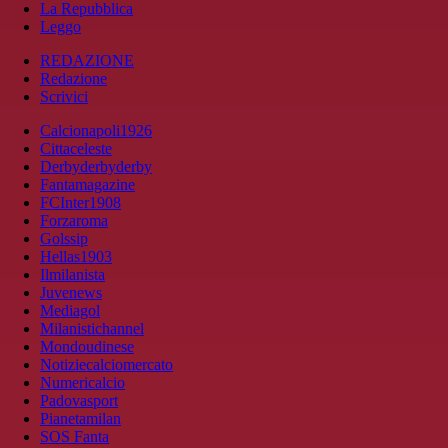
La Repubblica
Leggo
REDAZIONE
Redazione
Scrivici
Calcionapoli1926
Cittaceleste
Derbyderbyderby
Fantamagazine
FCInter1908
Forzaroma
Golssip
Hellas1903
Ilmilanista
Juvenews
Mediagol
Milanistichannel
Mondoudinese
Notiziecalciomercato
Numericalcio
Padovasport
Pianetamilan
SOS Fanta