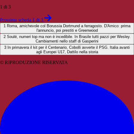
1 di 3
Prossima scheda 1 di 3
1
Roma, amichevole col Borussia Dortmund a ferragosto. D'Amico: prima
l'annuncio, poi prestiti e Greenwood
2
Soulé, numeri top ma non è incedibile. In Brasile tutti pazzi per Wesley.
Cambiamenti nello staff di Gasperini
3
In primavera il kit per il Centenario, Cobolli avverte il PSG. Italia avanti
agli Europei U17, Dattilo nella storia
© RIPRODUZIONE RISERVATA