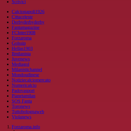
Scrivici
Calcionapoli1926
Cittaceleste
Derbyderbyderby
Fantamagazine
FCInter1908
Forzaroma
Golssip
Hellas1903
Ilmilanista
Juvenews
Mediagol
Milanistichannel
Mondoudinese
Notiziecalciomercato
Numericalcio
Padovasport
Pianetamilan
SOS Fanta
Toronews
Tuttobolognaweb
Violanews
Forzaroma.info