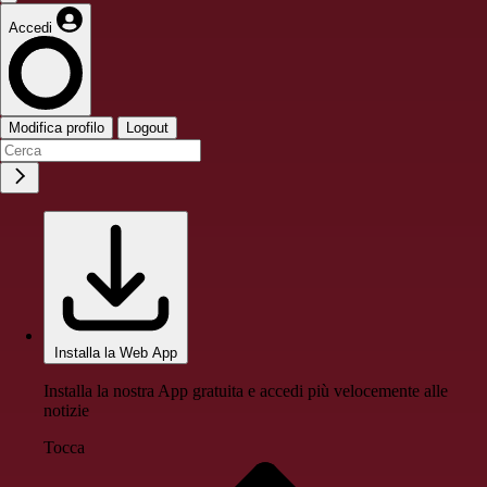
Accedi
Modifica profilo
Logout
Installa la Web App
Installa la nostra App gratuita e accedi più velocemente alle
notizie
Tocca