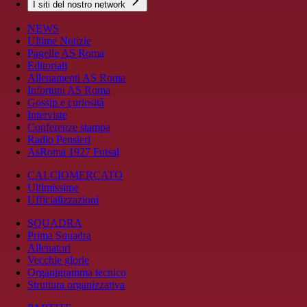
I siti del nostro network
NEWS
Ultime Notizie
Pagelle AS Roma
Editoriali
Allenamenti AS Roma
Infortuni AS Roma
Gossip e curiosità
Interviste
Conferenze stampa
Radio Pensieri
AsRoma 1927 Futsal
CALCIOMERCATO
Ultimissime
Ufficializzazioni
SQUADRA
Prima Squadra
Allenatori
Vecchie glorie
Organigramma tecnico
Struttura organizzativa