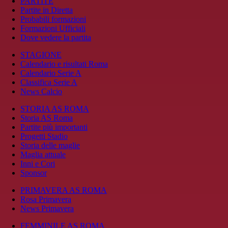
PARTITE
Partite in Diretta
Probabili formazioni
Formazioni Ufficiali
Dove vedere la partita
STAGIONE
Calendario e risultati Roma
Calendario Serie A
Classifica Serie A
News Calcio
STORIA AS ROMA
Storia AS Roma
Partite più importanti
Progetti Stadio
Storia delle maglie
Maglia attuale
Inni e Cori
Sponsor
PRIMAVERA AS ROMA
Rosa Primavera
News Primavera
FEMMINILE AS ROMA