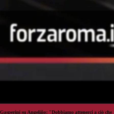
Gasperini su Angeliño: "Dobbiamo attenerci a ciò che