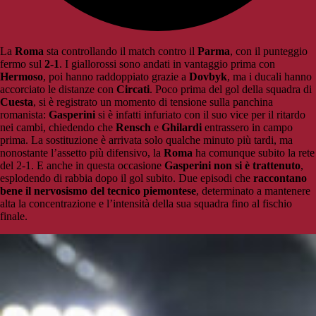
La
Roma
sta controllando il match contro il
Parma
, con il punteggio
fermo sul
2-1
. I giallorossi sono andati in vantaggio prima con
Hermoso
, poi hanno raddoppiato grazie a
Dovbyk
, ma i ducali hanno
accorciato le distanze con
Circati
. Poco prima del gol della squadra di
Cuesta
, si è registrato un momento di tensione sulla panchina
romanista:
Gasperini
si è infatti infuriato con il suo vice per il ritardo
nei cambi, chiedendo che
Rensch
e
Ghilardi
entrassero in campo
prima. La sostituzione è arrivata solo qualche minuto più tardi, ma
nonostante l’assetto più difensivo, la
Roma
ha comunque subito la rete
del 2-1. E anche in questa occasione
Gasperini non si è trattenuto
,
esplodendo di rabbia dopo il gol subito. Due episodi che
raccontano
bene il nervosismo del tecnico piemontese
, determinato a mantenere
alta la concentrazione e l’intensità della sua squadra fino al fischio
finale.