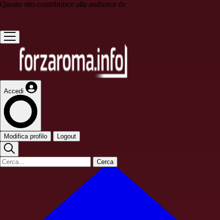
Questo sito contribuisce alla audience de
Accedi
Modifica profilo
Logout
Cerca