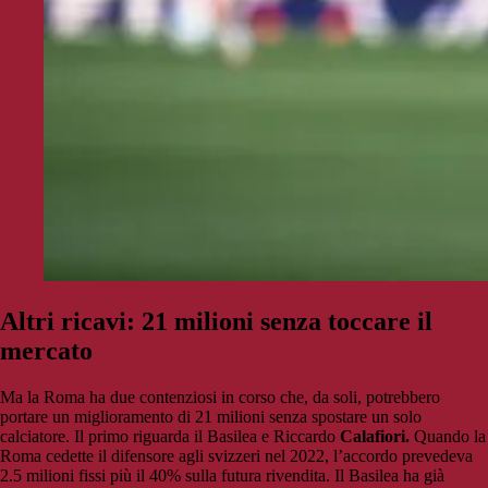
Altri ricavi: 21 milioni senza toccare il
mercato
Ma la Roma ha due contenziosi in corso che, da soli, potrebbero
portare un miglioramento di 21 milioni senza spostare un solo
calciatore. Il primo riguarda il Basilea e Riccardo
Calafiori.
Quando la
Roma cedette il difensore agli svizzeri nel 2022, l’accordo prevedeva
2.5 milioni fissi più il 40% sulla futura rivendita. Il Basilea ha già