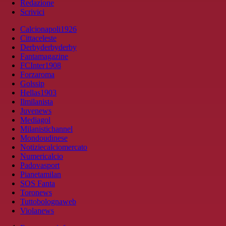
Redazione
Scrivici
Calcionapoli1926
Cittaceleste
Derbyderbyderby
Fantamagazine
FCInter1908
Forzaroma
Golssip
Hellas1903
Ilmilanista
Juvenews
Mediagol
Milanistichannel
Mondoudinese
Notiziecalciomercato
Numericalcio
Padovasport
Pianetamilan
SOS Fanta
Toronews
Tuttobolognaweb
Violanews