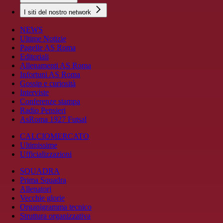
I siti del nostro network
NEWS
Ultime Notizie
Pagelle AS Roma
Editoriali
Allenamenti AS Roma
Infortuni AS Roma
Gossip e curiosità
Interviste
Conferenze stampa
Radio Pensieri
AsRoma 1927 Futsal
CALCIOMERCATO
Ultimissime
Ufficializzazioni
SQUADRA
Prima Squadra
Allenatori
Vecchie glorie
Organigramma tecnico
Struttura organizzativa