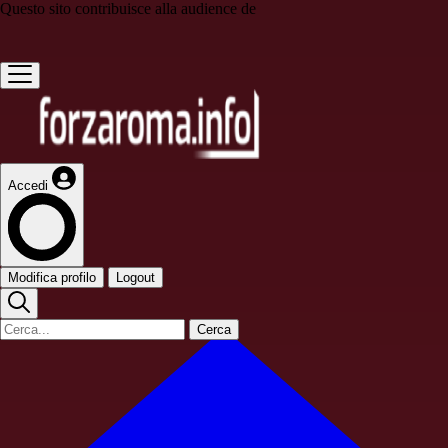
Questo sito contribuisce alla audience de
Accedi
Modifica profilo
Logout
Cerca