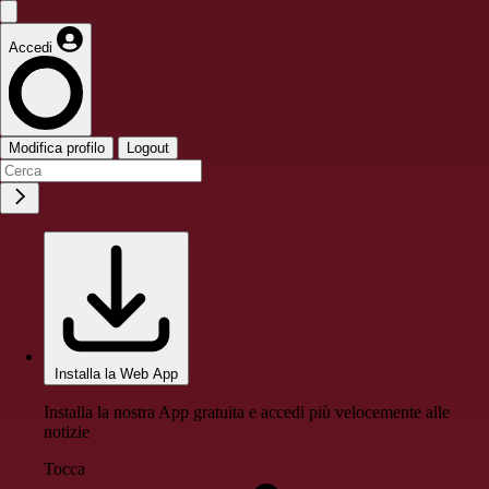
Accedi
Modifica profilo
Logout
Installa la Web App
Installa la nostra App gratuita e accedi più velocemente alle
notizie
Tocca