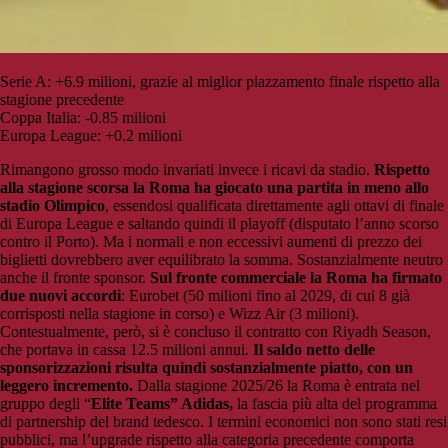
Serie A: +6.9 milioni, grazie al miglior piazzamento finale rispetto alla
stagione precedente
Coppa Italia: -0.85 milioni
Europa League: +0.2 milioni
Rimangono grosso modo invariati invece i ricavi da stadio.
Rispetto
alla stagione scorsa la Roma ha giocato una partita in meno allo
stadio Olimpico
, essendosi qualificata direttamente agli ottavi di finale
di Europa League e saltando quindi il playoff (disputato l’anno scorso
contro il Porto). Ma i normali e non eccessivi aumenti di prezzo dei
biglietti dovrebbero aver equilibrato la somma. Sostanzialmente neutro
anche il fronte sponsor.
Sul fronte commerciale la Roma ha firmato
due nuovi accordi
: Eurobet (50 milioni fino al 2029, di cui 8 già
corrisposti nella stagione in corso) e Wizz Air (3 milioni).
Contestualmente, però, si è concluso il contratto con Riyadh Season,
che portava in cassa 12.5 milioni annui.
Il saldo netto delle
sponsorizzazioni risulta quindi sostanzialmente piatto, con un
leggero incremento.
Dalla stagione 2025/26 la Roma è entrata nel
gruppo degli “
Elite Teams” Adidas,
la fascia più alta del programma
di partnership del brand tedesco. I termini economici non sono stati resi
pubblici, ma l’upgrade rispetto alla categoria precedente comporta