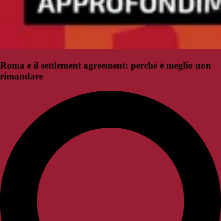
Roma e il settlement agreement: perché è meglio non
rimandare