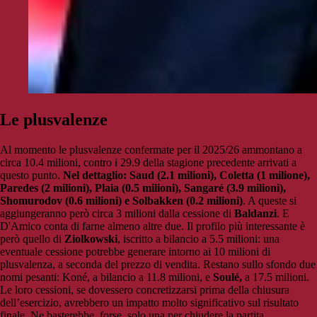
Le plusvalenze
Al momento le plusvalenze confermate per il 2025/26 ammontano a
circa 10.4 milioni, contro i 29.9 della stagione precedente arrivati a
questo punto.
Nel dettaglio: Saud (2.1 milioni), Coletta (1 milione),
Paredes (2 milioni), Plaia (0.5 milioni), Sangaré (3.9 milioni),
Shomurodov (0.6 milioni) e Solbakken (0.2 milioni)
. A queste si
aggiungeranno però circa 3 milioni dalla cessione di
Baldanzi
. E
D'Amico conta di farne almeno altre due. Il profilo più interessante è
però quello di
Ziolkowski
, iscritto a bilancio a 5.5 milioni: una
eventuale cessione potrebbe generare intorno ai 10 milioni di
plusvalenza, a seconda del prezzo di vendita. Restano sullo sfondo due
nomi pesanti: Koné, a bilancio a 11.8 milioni, e
Soulé,
a 17.5 milioni.
Le loro cessioni, se dovessero concretizzarsi prima della chiusura
dell’esercizio, avrebbero un impatto molto significativo sul risultato
finale. Ne basterebbe, forse, solo una per chiudere la partita.