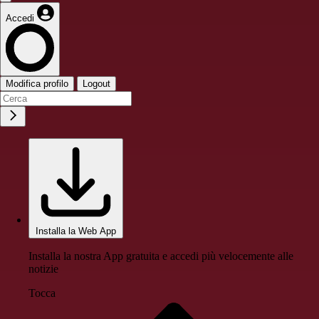
Accedi
Modifica profilo
Logout
Installa la Web App
Installa la nostra App gratuita e accedi più velocemente alle
notizie
Tocca