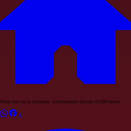
Primo test con la Sorianese. Abbonamenti: staccate 11.000 tessere