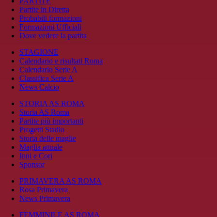
PARTITE
Partite in Diretta
Probabili formazioni
Formazioni Ufficiali
Dove vedere la partita
STAGIONE
Calendario e risultati Roma
Calendario Serie A
Classifica Serie A
News Calcio
STORIA AS ROMA
Storia AS Roma
Partite più importanti
Progetti Stadio
Storia delle maglie
Maglia attuale
Inni e Cori
Sponsor
PRIMAVERA AS ROMA
Rosa Primavera
News Primavera
FEMMINILE AS ROMA