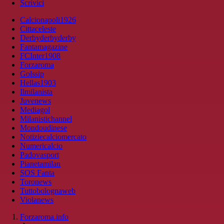
Scrivici
Calcionapoli1926
Cittaceleste
Derbyderbyderby
Fantamagazine
FCInter1908
Forzaroma
Golssip
Hellas1903
Ilmilanista
Juvenews
Mediagol
Milanistichannel
Mondoudinese
Notiziecalciomercato
Numericalcio
Padovasport
Pianetamilan
SOS Fanta
Toronews
Tuttobolognaweb
Violanews
Forzaroma.info