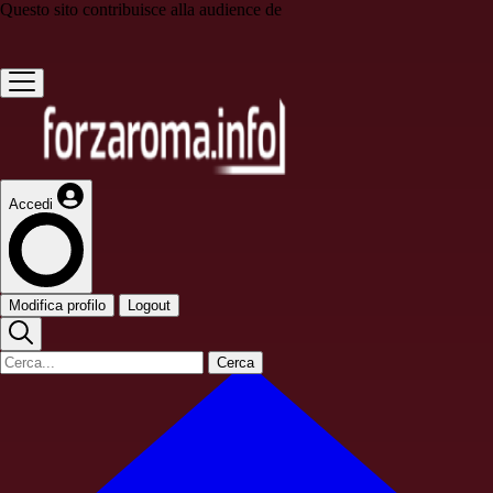
Questo sito contribuisce alla audience de
Accedi
Modifica profilo
Logout
Cerca