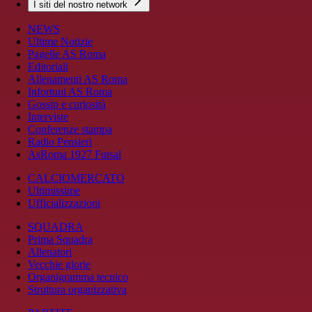
I siti del nostro network
NEWS
Ultime Notizie
Pagelle AS Roma
Editoriali
Allenamenti AS Roma
Infortuni AS Roma
Gossip e curiosità
Interviste
Conferenze stampa
Radio Pensieri
AsRoma 1927 Futsal
CALCIOMERCATO
Ultimissime
Ufficializzazioni
SQUADRA
Prima Squadra
Allenatori
Vecchie glorie
Organigramma tecnico
Struttura organizzativa