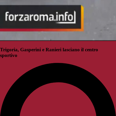
Trigoria, Gasperini e Ranieri lasciano il centro
sportivo