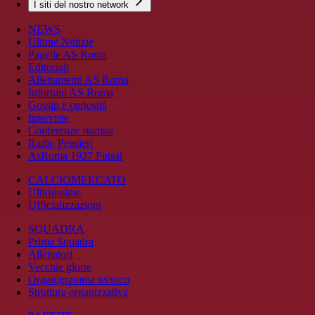
I siti del nostro network
NEWS
Ultime Notizie
Pagelle AS Roma
Editoriali
Allenamenti AS Roma
Infortuni AS Roma
Gossip e curiosità
Interviste
Conferenze stampa
Radio Pensieri
AsRoma 1927 Futsal
CALCIOMERCATO
Ultimissime
Ufficializzazioni
SQUADRA
Prima Squadra
Allenatori
Vecchie glorie
Organigramma tecnico
Struttura organizzativa