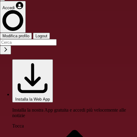
Accedi
Modifica profilo
Logout
Installa la Web App
Installa la nostra App gratuita e accedi più velocemente alle
notizie
Tocca