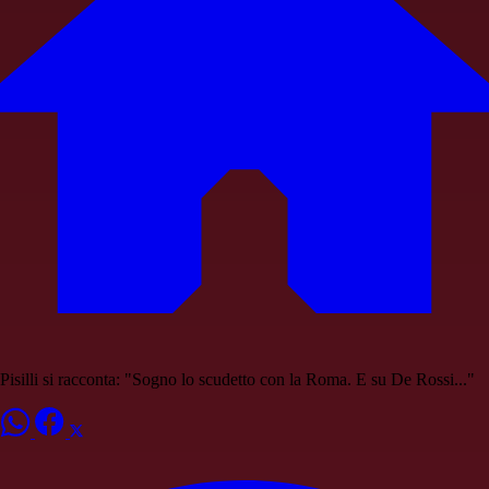
Pisilli si racconta: "Sogno lo scudetto con la Roma. E su De Rossi..."