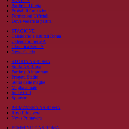
PARTITE
Partite in Diretta
Probabili formazioni
Formazioni Ufficiali
Dove vedere la partita
STAGIONE
Calendario e risultati Roma
Calendario Serie A
Classifica Serie A
News Calcio
STORIA AS ROMA
Storia AS Roma
Partite più importanti
Progetti Stadio
Storia delle maglie
Maglia attuale
Inni e Cori
Sponsor
PRIMAVERA AS ROMA
Rosa Primavera
News Primavera
FEMMINILE AS ROMA