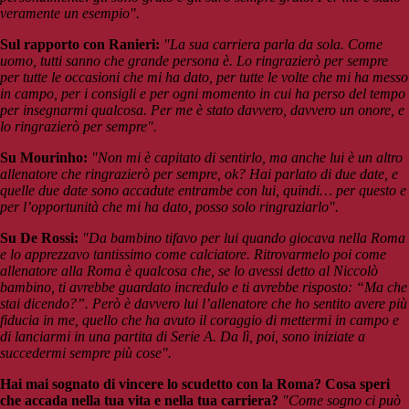
veramente un esempio".
Sul rapporto con Ranieri:
"La sua carriera parla da sola. Come
uomo, tutti sanno che grande persona è. Lo ringrazierò per sempre
per tutte le occasioni che mi ha dato, per tutte le volte che mi ha messo
in campo, per i consigli e per ogni momento in cui ha perso del tempo
per insegnarmi qualcosa. Per me è stato davvero, davvero un onore, e
lo ringrazierò per sempre".
Su Mourinho:
"Non mi è capitato di sentirlo, ma anche lui è un altro
allenatore che ringrazierò per sempre, ok? Hai parlato di due date, e
quelle due date sono accadute entrambe con lui, quindi… per questo e
per l’opportunità che mi ha dato, posso solo ringraziarlo".
Su De Rossi:
"Da bambino tifavo per lui quando giocava nella Roma
e lo apprezzavo tantissimo come calciatore. Ritrovarmelo poi come
allenatore alla Roma è qualcosa che, se lo avessi detto al Niccolò
bambino, ti avrebbe guardato incredulo e ti avrebbe risposto: “Ma che
stai dicendo?”. Però è davvero lui l’allenatore che ho sentito avere più
fiducia in me, quello che ha avuto il coraggio di mettermi in campo e
di lanciarmi in una partita di Serie A. Da lì, poi, sono iniziate a
succedermi sempre più cose".
Hai mai sognato di vincere lo scudetto con la Roma? Cosa speri
che accada nella tua vita e nella tua carriera?
"Come sogno ci può