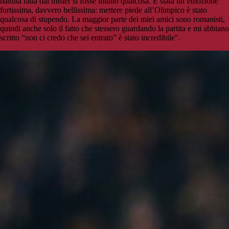
battuta fatta dal mister si fosse intuito qualcosa. È stata un’emozione
fortissima, davvero bellissima: mettere piede all’Olimpico è stato
qualcosa di stupendo. La maggior parte dei miei amici sono romanisti,
quindi anche solo il fatto che stessero guardando la partita e mi abbiano
scritto “non ci credo che sei entrato” è stato incredibile".