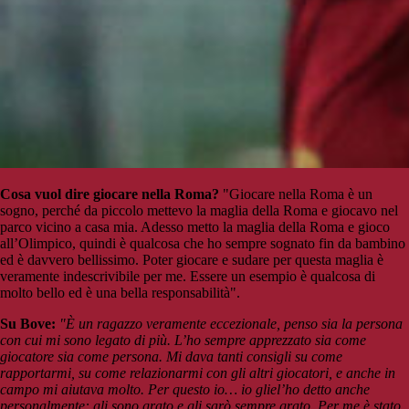
Cosa vuol dire giocare nella Roma?
"Giocare nella Roma è un
sogno, perché da piccolo mettevo la maglia della Roma e giocavo nel
parco vicino a casa mia. Adesso metto la maglia della Roma e gioco
all’Olimpico, quindi è qualcosa che ho sempre sognato fin da bambino
ed è davvero bellissimo. Poter giocare e sudare per questa maglia è
veramente indescrivibile per me. Essere un esempio è qualcosa di
molto bello ed è una bella responsabilità".
Su Bove:
"È un ragazzo veramente eccezionale, penso sia la persona
con cui mi sono legato di più. L’ho sempre apprezzato sia come
giocatore sia come persona. Mi dava tanti consigli su come
rapportarmi, su come relazionarmi con gli altri giocatori, e anche in
campo mi aiutava molto. Per questo io… io gliel’ho detto anche
personalmente: gli sono grato e gli sarò sempre grato. Per me è stato