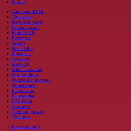
Scrivici
Calcionapoli1926
Cittaceleste
Derbyderbyderby
Fantamagazine
FCInter1908
Forzaroma
Golssip
Hellas1903
Ilmilanista
Juvenews
Mediagol
Milanistichannel
Mondoudinese
Notiziecalciomercato
Numericalcio
Padovasport
Pianetamilan
SOS Fanta
Toronews
Tuttobolognaweb
Violanews
Forzaroma.info