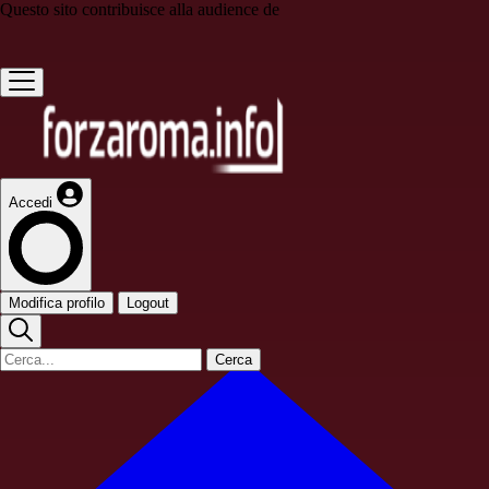
Questo sito contribuisce alla audience de
Accedi
Modifica profilo
Logout
Cerca