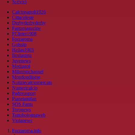
Scrivici
Calcionapoli1926
Cittaceleste
Derbyderbyderby
Fantamagazine
FCInter1908
Forzaroma
Golssip
Hellas1903
Ilmilanista
Juvenews
Mediagol
Milanistichannel
Mondoudinese
Notiziecalciomercato
Numericalcio
Padovasport
Pianetamilan
SOS Fanta
Toronews
Tuttobolognaweb
Violanews
Forzaroma.info