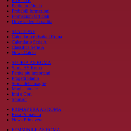
PARTITE
Partite in Diretta
Probabili formazioni
Formazioni Ufficiali
Dove vedere la partita
STAGIONE
Calendario e risultati Roma
Calendario Serie A
Classifica Serie A
News Calcio
STORIA AS ROMA
Storia AS Roma
Partite più importanti
Progetti Stadio
Storia delle maglie
Maglia attuale
Inni e Cori
Sponsor
PRIMAVERA AS ROMA
Rosa Primavera
News Primavera
FEMMINILE AS ROMA