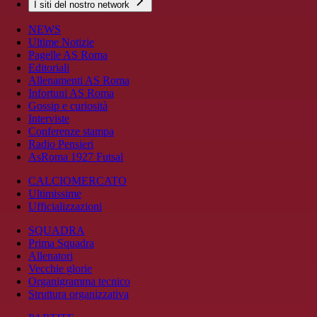
I siti del nostro network
NEWS
Ultime Notizie
Pagelle AS Roma
Editoriali
Allenamenti AS Roma
Infortuni AS Roma
Gossip e curiosità
Interviste
Conferenze stampa
Radio Pensieri
AsRoma 1927 Futsal
CALCIOMERCATO
Ultimissime
Ufficializzazioni
SQUADRA
Prima Squadra
Allenatori
Vecchie glorie
Organigramma tecnico
Struttura organizzativa