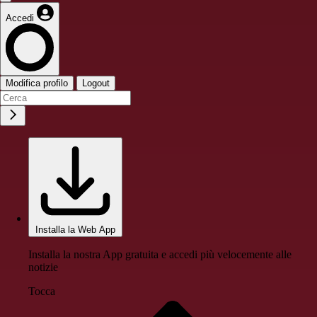
Accedi
Modifica profilo
Logout
Installa la Web App
Installa la nostra App gratuita e accedi più velocemente alle
notizie
Tocca