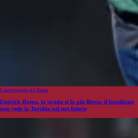
Calciomercato AS Roma
Endrick-Roma, la strada si fa più libera: il brasiliano
non vede la Turchia nel suo futuro