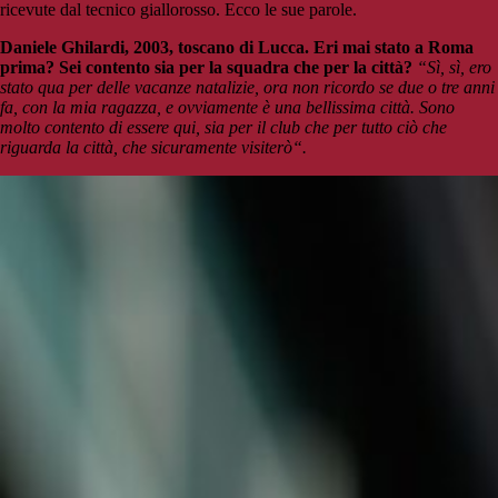
ricevute dal tecnico giallorosso. Ecco le sue parole.
Daniele Ghilardi, 2003, toscano di Lucca. Eri mai stato a Roma
prima? Sei contento sia per la squadra che per la città?
“Sì, sì, ero
stato qua per delle vacanze natalizie, ora non ricordo se due o tre anni
fa, con la mia ragazza, e ovviamente è una bellissima città. Sono
molto contento di essere qui, sia per il club che per tutto ciò che
riguarda la città, che sicuramente visiterò“.