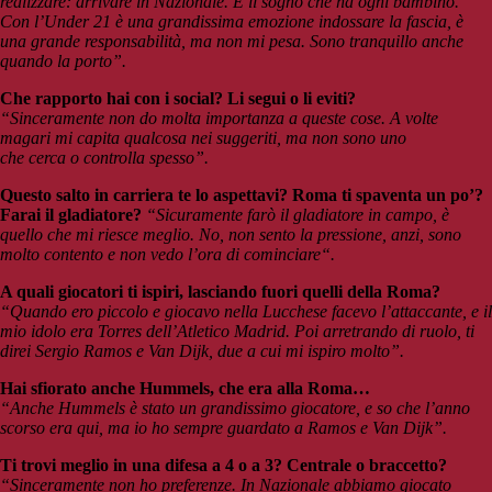
realizzare: arrivare in Nazionale. È il sogno che ha ogni bambino.
Con l’Under 21 è una grandissima emozione indossare la fascia, è
una grande responsabilità, ma non mi pesa. Sono tranquillo anche
quando la porto”.
Che rapporto hai con i social? Li segui o li eviti?
“Sinceramente non do molta importanza a queste cose. A volte
magari mi capita qualcosa nei suggeriti, ma non sono uno
che cerca o controlla spesso”.
Questo salto in carriera te lo aspettavi? Roma ti spaventa un po’?
Farai il gladiatore?
“Sicuramente farò il gladiatore in campo, è
quello che mi riesce meglio. No, non sento la pressione, anzi, sono
molto contento e non vedo l’ora di cominciare“.
A quali giocatori ti ispiri, lasciando fuori quelli della Roma?
“Quando ero piccolo e giocavo nella Lucchese facevo l’attaccante, e il
mio idolo era Torres dell’Atletico Madrid. Poi arretrando di ruolo, ti
direi Sergio Ramos e Van Dijk, due a cui mi ispiro molto”.
Hai sfiorato anche Hummels, che era alla Roma…
“Anche Hummels è stato un grandissimo giocatore, e so che l’anno
scorso era qui, ma io ho sempre guardato a Ramos e Van Dijk”.
Ti trovi meglio in una difesa a 4 o a 3? Centrale o braccetto?
“Sinceramente non ho preferenze. In Nazionale abbiamo giocato