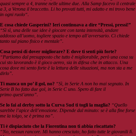
quasi sempre a 4, tranne nelle ultime due. Alla Samp facevo il centrale
a 3, a Verona il braccetto. Li ho provati tutti, mi adatto e mi trovo bene
in ogni ruolo“.
E cosa chiede Gasperini? Ieri continuava a dire “Pressi, pressi!”
“Sì sì, una delle sue idee è giocare con tanta intensità, andare
addosso all’uomo, togliere spazio e tempo all’avversario. Ci chiede
tanto sul piano fisico e mentale”.
Cosa pensi di dover migliorare? E dove ti senti più forte?
“Partiamo dal presupposto che tutto è migliorabile, però una cosa su
cui sto lavorando è il gioco aereo, sia in difesa che in attacco. Una
cosa dove mi sento forte è la lettura delle situazioni, ma non sta a me
dirlo”.
Ti manca un po’ il gol, no?
“Sì, in Serie A non ho mai segnato. In
Serie B ho fatto due gol, in Serie C uno. Spero di fare il
primo quest’anno”.
Se lo fai al derby sotto la Curva Sud ti togli la maglia?
“Quello
sarebbe l’apice dell’emozione. Dipende dal minuto: se è alla fine forse
me la tolgo, se è prima no”.
Ti è dispiaciuto che la Fiorentina non ti abbia riscattato?
“No, nessun rancore. Mi hanno cresciuto, ho fatto tutte le giovanili lì.