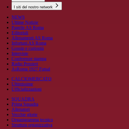
I siti del nostro network
NEWS
Ultime Notizie
Pagelle AS Roma
Editoriali
Allenamenti AS Roma
Infortuni AS Roma
Gossip e curiosità
Interviste
Conferenze stampa
Radio Pensieri
AsRoma 1927 Futsal
CALCIOMERCATO
Ultimissime
Ufficializzazioni
SQUADRA
Prima Squadra
Allenatori
Vecchie glorie
Organigramma tecnico
Struttura organizzativa