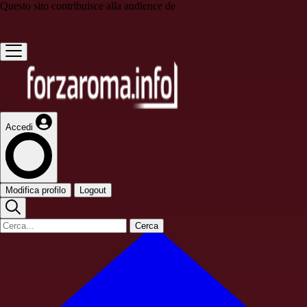
Questo sito contribuisce alla audience de
Accedi
Modifica profilo
Logout
Cerca