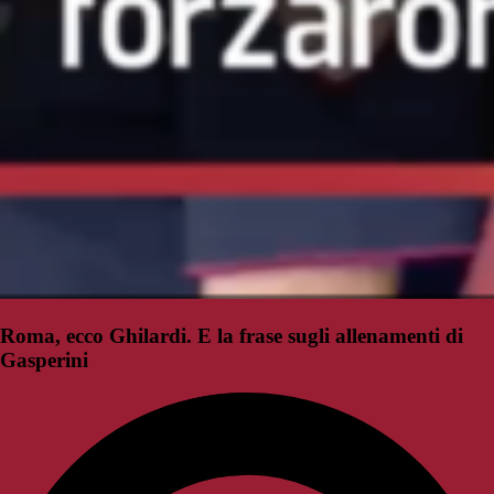
Roma, ecco Ghilardi. E la frase sugli allenamenti di
Gasperini