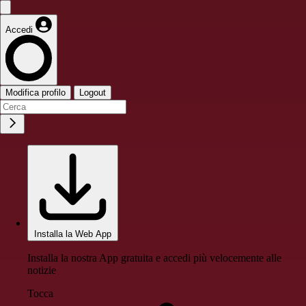
Accedi
Modifica profilo
Logout
Installa la Web App
Installa la nostra App gratuita e accedi più velocemente alle
notizie
Tocca