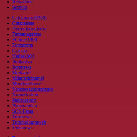
Redazione
Scrivici
Calcionapoli1926
Cittaceleste
Derbyderbyderby
Fantamagazine
FCInter1908
Forzaroma
Golssip
Hellas1903
Ilmilanista
Juvenews
Mediagol
Milanistichannel
Mondoudinese
Notiziecalciomercato
Numericalcio
Padovasport
Pianetamilan
SOS Fanta
Toronews
Tuttobolognaweb
Violanews