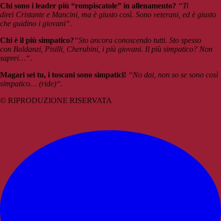
Chi sono i leader più “rompiscatole” in allenamento?
“Ti
direi Cristante e Mancini, ma è giusto così. Sono veterani, ed è giusto
che guidino i giovani“.
Chi è il più simpatico?
“Sto ancora conoscendo tutti. Sto spesso
con Baldanzi, Pisilli, Cherubini, i più giovani. Il più simpatico? Non
saprei…“.
Magari sei tu, i toscani sono simpatici!
“No dai, non so se sono così
simpatico… (ride)“.
© RIPRODUZIONE RISERVATA