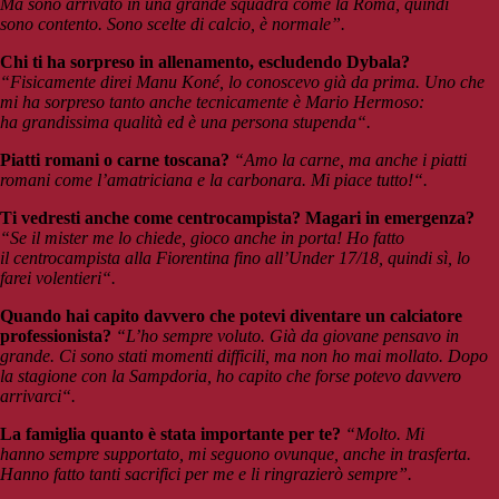
Ma sono arrivato in una grande squadra come la Roma, quindi
sono contento. Sono scelte di calcio, è normale”.
Chi ti ha sorpreso in allenamento, escludendo Dybala?
“Fisicamente direi Manu Koné, lo conoscevo già da prima. Uno che
mi ha sorpreso tanto anche tecnicamente è Mario Hermoso:
ha grandissima qualità ed è una persona stupenda“.
Piatti romani o carne toscana?
“Amo la carne, ma anche i piatti
romani come l’amatriciana e la carbonara. Mi piace tutto!“.
Ti vedresti anche come centrocampista? Magari in emergenza?
“Se il mister me lo chiede, gioco anche in porta! Ho fatto
il centrocampista alla Fiorentina fino all’Under 17/18, quindi sì, lo
farei volentieri“.
Quando hai capito davvero che potevi diventare un calciatore
professionista?
“L’ho sempre voluto. Già da giovane pensavo in
grande. Ci sono stati momenti difficili, ma non ho mai mollato. Dopo
la stagione con la Sampdoria, ho capito che forse potevo davvero
arrivarci“.
La famiglia quanto è stata importante per te?
“Molto. Mi
hanno sempre supportato, mi seguono ovunque, anche in trasferta.
Hanno fatto tanti sacrifici per me e li ringrazierò sempre”.