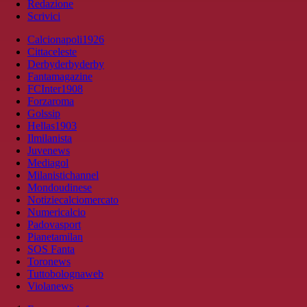
Redazione
Scrivici
Calcionapoli1926
Cittaceleste
Derbyderbyderby
Fantamagazine
FCInter1908
Forzaroma
Golssip
Hellas1903
Ilmilanista
Juvenews
Mediagol
Milanistichannel
Mondoudinese
Notiziecalciomercato
Numericalcio
Padovasport
Pianetamilan
SOS Fanta
Toronews
Tuttobolognaweb
Violanews