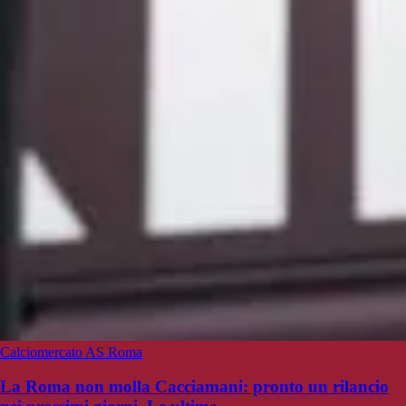
Calciomercato AS Roma
La Roma non molla Cacciamani: pronto un rilancio