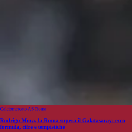
Calciomercato AS Roma
Rodrigo Mora, la Roma supera il Galatasaray: ecco
formula, cifre e tempistiche