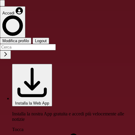
Accedi
Modifica profilo
Logout
Installa la Web App
Installa la nostra App gratuita e accedi più velocemente alle
notizie
Tocca