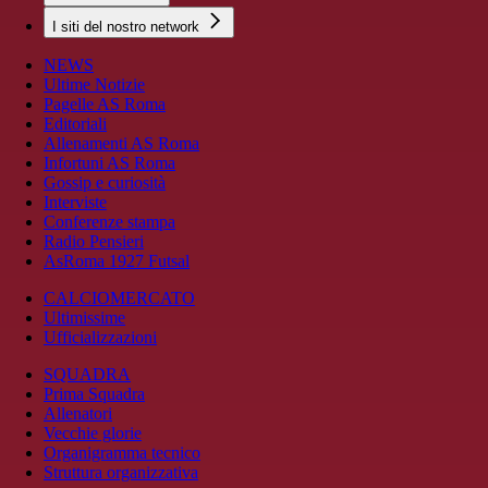
I siti del nostro network
NEWS
Ultime Notizie
Pagelle AS Roma
Editoriali
Allenamenti AS Roma
Infortuni AS Roma
Gossip e curiosità
Interviste
Conferenze stampa
Radio Pensieri
AsRoma 1927 Futsal
CALCIOMERCATO
Ultimissime
Ufficializzazioni
SQUADRA
Prima Squadra
Allenatori
Vecchie glorie
Organigramma tecnico
Struttura organizzativa