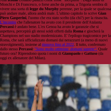
Monchi e Di Francesco, o forse anche da prima, a Trigoria sembra di
vivere una sorta di
legge du Murphy
perenne, per la quale se qualcosa
può andare male, allora andrà male. L'ultimo capitolo lo scrive
Gian
Piero Gasperini
, l'uomo che era stato scelto (da chi?) per la rinascita.
L'incontro
che l'allenatore ha avuto con il presidente dell'Atalanta
Percassi
è andato bene. L'ex Genoa ha avuto le garanzie che si
aspettava, percepirà gli stessi soldi offerti dalla
Roma
e giocherà la
Champions nel suo stadio modernizzato. E' l'epilogo tragicomico per la
Roma, che sarà ufficializzato domani dai nerazzurri (a meno di nuovi
stravolgimenti), insieme al
rinnovo fino al 2022
. Il tutto, confermato
dallo stesso
Percassi
:
"Sono molto ottimista, domani saprete".
Quale
futuro ora? Riprendono quota i nomi di
Giampaolo
e
Gattuso
(da
oggi ex allenatore del Milan).