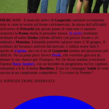
MERCATO
- Il mancato arrivo di
Gasperini
cambierà ovviamente
tutte le carte in tavola sul fronte calciomercato. In attesa dell'ufficialità
dell'arrivo di
Petrachi
(da questo punto di vista non ci saranno
sorprese) la
Roma
studia le prossime mosse.
In uscita
sembrano
destinati all'addio
Dzeko
(diretto all'Inter con prezzo fissato a 20
milioni) e
Manolas
. Entrambi potrebbe salutare entro il 30 giugno. Il
sostituto del bosniaco arriverà dal mercato. L'ultimo nome fatto è
quello di
Zapata
, ma con il no di
Gasperini
sembra un'operazione più
difficile. Per la porta piace invece
Perin
, che vorrebbe giocarsi da
titolare le sue chance per l'Europeo. Per De Rossi sembra avvicinarsi
l'ipotesi
Boca Juniors
, con un incontro in programma tra l'ex capitano
romanista e il ds Xeneize
Burdisso
. Il suo ex compagno
Salah
lo vede
ancora in un campionato competitivo: "Lo vorrei in Premier".
© RIPRODUZIONE RISERVATA