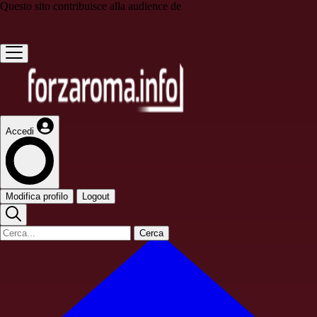
Questo sito contribuisce alla audience de
Accedi
Modifica profilo
Logout
Cerca