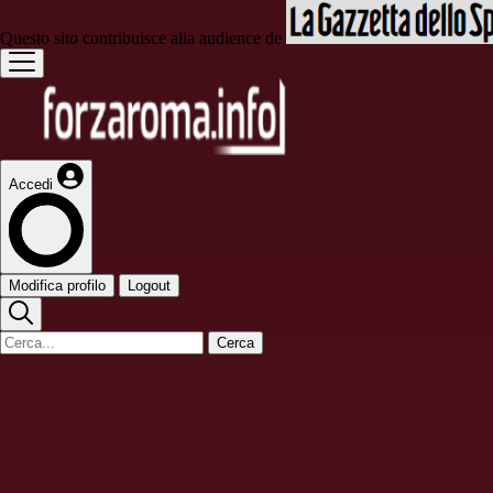
Questo sito contribuisce alla audience de
Accedi
Modifica profilo
Logout
Cerca