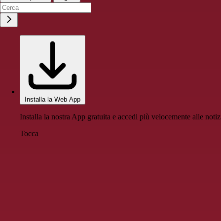
Installa la Web App
Installa la nostra App gratuita e accedi più velocemente alle notiz
Tocca